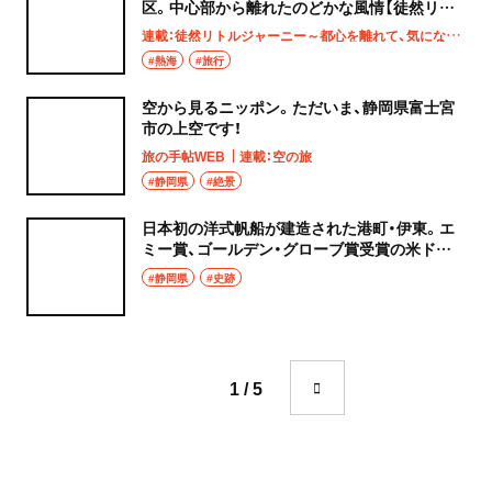
区。中心部から離れたのどかな風情【徒然リト
ルジャーニー】
連載：徒然リトルジャーニー～都心を離れて、気になる土地へ
#熱海
#旅行
空から見るニッポン。ただいま、静岡県富士宮
市の上空です！
旅の手帖WEB
連載：空の旅
#静岡県
#絶景
日本初の洋式帆船が建造された港町・伊東。エ
ミー賞、ゴールデン・グローブ賞受賞の米ドラ
マ 『SHOGUN 将軍』ゆかりの地を歩く【前編】
#静岡県
#史跡
1 / 5