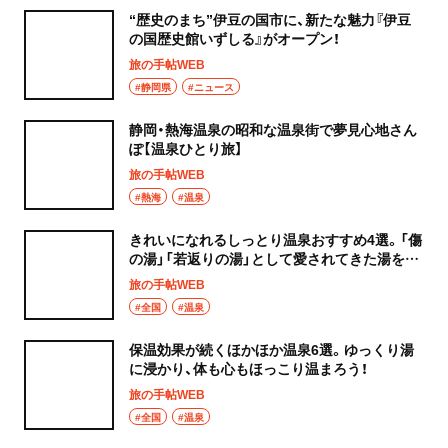
“歴史のまち”伊豆の国市に、新たな魅力『伊豆
の国歴史館いずしる』がオープン！
旅の手帖WEB
#静岡県
#ニュース
静岡・熱海温泉の昭和な温泉街で夢見心地さん
ぽ【温泉ひとり旅】
旅の手帖WEB
#熱海
#温泉
きれいになれるしっとり温泉おすすめ4選。「傷
の湯」「若返りの湯」として愛されてきた湯を満
喫しよう！
旅の手帖WEB
#全国
#温泉
保温効果が続くほかほか温泉6選。ゆっくり湯
に浸かり、体も心もほっこり温まろう！
旅の手帖WEB
#全国
#温泉