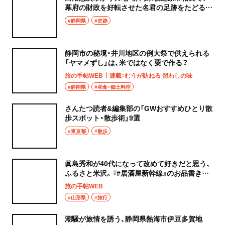
幕府の財政を好転させた名君の足跡をたどる。
大河ドラマ『べらぼう』ゆかりの地を歩く【其の
#静岡県
#史跡
六】
静岡市の秘境・井川地区の例大祭で供えられる
「ヤマメずし」は、米ではなく粟で作る？
旅の手帖WEB
連載：むうが訪ねる 習わしの味
#静岡県
#和食・郷土料理
さんたつ読者&編集部の「GWおすすめひとり散
歩スポット・散歩術」9選
#東京都
#散歩
眞島秀和が40代になって改めて好きだと思う、
ふるさと米沢。『#居酒屋新幹線』のお品書きと
は？
旅の手帖WEB
#山形県
#旅行
潮騒が旅情を誘う、静岡県熱海市伊豆多賀地