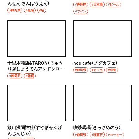
んせん さんぽうえん）
#静岡県
#日本酒
#ビール
#静岡県
#温泉
#宿
#ワイン
十里木商店&TARON（じゅう
nog cafe（ノグカフェ）
りぎしょうてんアンドタロ
#静岡県
#カフェ
#洋食
ン）
#静岡県
#雑貨
須山浅間神社（すやませんげ
喫茶瑪瑙（きっさめのう）
んじんじゃ）
#静岡県
#喫茶店
#コーヒー