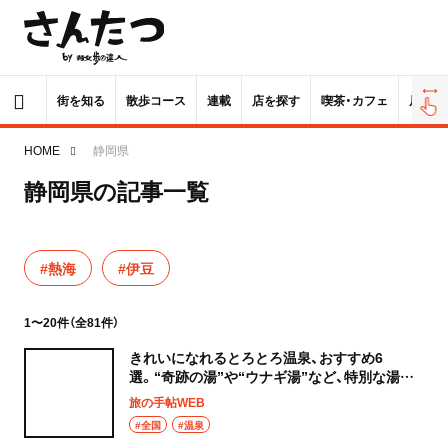
街を知る
散歩コース
連載
店を探す
喫茶・カフェ
居酒屋
HOME
静岡県
静岡県の記事一覧
#熱海
#伊豆
1〜20件（全81件）
きれいになれるとろとろ温泉、おすすめ6
選。“奇跡の湯”や“ウナギ湯”など、特別な湯に
包まれて忘れられない体験を！
旅の手帖WEB
#全国
#温泉