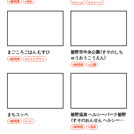
#静岡県
#神社
#ビール
#スイーツ
まごころごはん むすひ
裾野市中央公園（すそのしち
ゅうおうこうえん）
#静岡県
#テイクアウト
#静岡県
#公園
まちコッペ
裾野温泉 ヘルシーパーク裾野
（すそのおんせん ヘルシーパ
#静岡県
#パン
ークすその）
#静岡県
#温泉