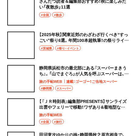
さんたつ読者＆編集部おすすめ！秋に楽しみた
い「夜散歩」11選
#全国
#散歩
【2025年秋】関東近郊のわざわざ行くべき“すっ
ごい”祭り6選。年間100本超執筆！の祭りライタ
ーが本気で厳選
#茨城県
#祭り・イベント
静岡県浜松市の最北部にある『スーパーまきう
ち』。「山でまぐろ」が人気を呼ぶスーパーは、い
までは珍しい対面式販売！
旅の手帖WEB
連載：ゴーゴー！ご当地スーパー
#静岡県
#スーパー
【『ＪＲ時刻表』編集部PRESENTS】サンライズ
出雲やフェリーで移動！ワザあり&着地型な青
春18きっぷ5日間の旅～前編～
旅の手帖WEB
#全国
#旅行
田沼意次ゆかりの地・静岡県牧之原市相良で、