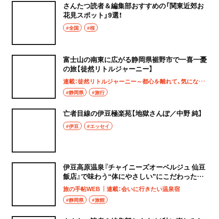
さんたつ読者＆編集部おすすめの「関東近郊お
花見スポット」9選！
#全国
#桜
富士山の南東に広がる静岡県裾野市で一喜一憂
の旅【徒然リトルジャーニー】
連載：徒然リトルジャーニー～都心を離れて、気になる土地へ
#静岡県
#旅行
亡者目線の伊豆極楽苑【地獄さんぽ／中野 純】
#伊豆
#エッセイ
伊豆高原温泉『チャイニーズオーベルジュ 仙豆
飯店』で味わう“体にやさしい”にこだわったコ
スト度外視の無添加中華
旅の手帖WEB
連載：会いに行きたい温泉宿
#静岡県
#旅館