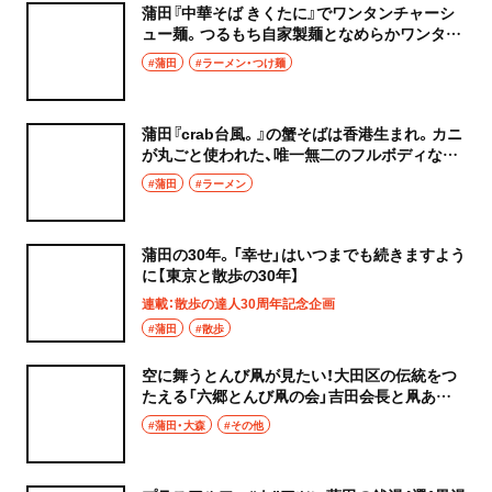
蒲田『中華そば きくたに』でワンタンチャーシ
ュー麺。つるもち自家製麺となめらかワンタン
に出汁の深みが生きる！
#蒲田
#ラーメン・つけ麺
蒲田『crab台風。』の蟹そばは香港生まれ。カニ
が丸ごと使われた、唯一無二のフルボディな一
杯を
#蒲田
#ラーメン
蒲田の30年。「幸せ」はいつまでも続きますよう
に【東京と散歩の30年】
連載：散歩の達人30周年記念企画
#蒲田
#散歩
空に舞うとんび凧が見たい！大田区の伝統をつ
たえる「六郷とんび凧の会」吉田会長と凧あげ
に挑戦
#蒲田・大森
#その他