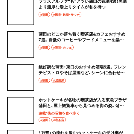
プラスアルファ“も”アツい蒲田の銭湯4選！黒湯
より濃厚な湯上りタイムが君を待つ
#蒲田
#温泉・銭湯・サウナ
蒲田のどこか落ち着く喫茶店&カフェおすすめ
7選。自慢のコーヒーやフードメニューを楽し
める個性派揃い！
#蒲田
#喫茶・カフェ
絶好調な蒲田・東口のおすすめ酒場5選。フレン
チビストロやそば屋酒など、シーンに合わせて
選べる豊かさがそこに！
#蒲田
#居酒屋
ホットケーキが名物の喫茶店が入る東急プラザ
蒲田と、屋上観覧車から見つめる街の姿。蒲田
『シビタス』＜後編＞【街の昭和を食べ歩く】
連載：街の昭和を食べ歩く
#蒲田
#喫茶店
「万惣」の流れを汲むホットケーキの受け継が