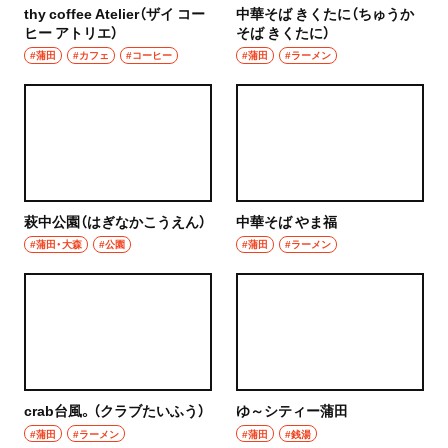
thy coffee Atelier（ザイ コー
中華そば きくたに（ちゅうか
ヒー アトリエ）
そば きくたに）
#蒲田
#カフェ
#コーヒー
#蒲田
#ラーメン
萩中公園（はぎなかこうえん）
中華そば やま福
#蒲田・大森
#公園
#蒲田
#ラーメン
crab台風。（クラブたいふう）
ゆ～シティー蒲田
#蒲田
#ラーメン
#蒲田
#銭湯