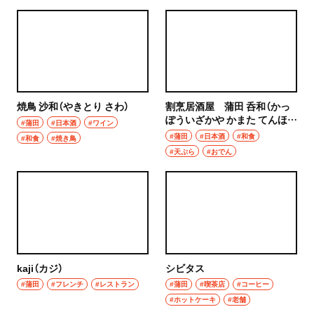
焼鳥 沙和（やきとり さわ）
割烹居酒屋 蒲田 呑和（かっ
ぽういざかや かまた てんほ
#蒲田
#日本酒
#ワイン
う）
#蒲田
#日本酒
#和食
#和食
#焼き鳥
#天ぷら
#おでん
kaji（カジ）
シビタス
#蒲田
#フレンチ
#レストラン
#蒲田
#喫茶店
#コーヒー
#ホットケーキ
#老舗