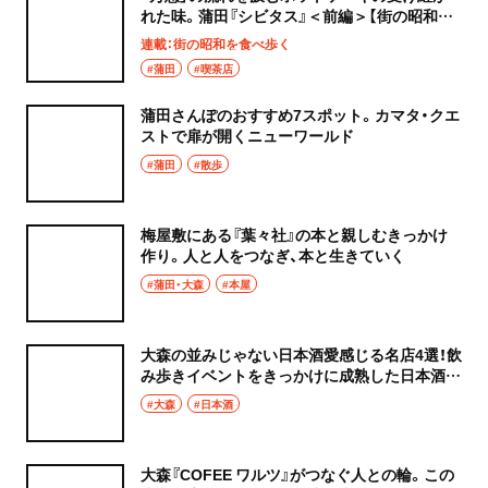
れた味。蒲田『シビタス』＜前編＞【街の昭和を
食べ歩く】
連載：街の昭和を食べ歩く
#蒲田
#喫茶店
蒲田さんぽのおすすめ7スポット。カマタ・クエ
ストで扉が開くニューワールド
#蒲田
#散歩
梅屋敷にある『葉々社』の本と親しむきっかけ
作り。人と人をつなぎ、本と生きていく
#蒲田・大森
#本屋
大森の並みじゃない日本酒愛感じる名店4選！飲
み歩きイベントをきっかけに成熟した日本酒の
街へ
#大森
#日本酒
大森『COFEE ワルツ』がつなぐ人との輪。この