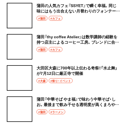
蒲田の人気カフェ『SSYET』で瞬く幸福。同じ
味にはもう出合えない月替わりのフォンテーヌ
ブロー
#蒲田
#カフェ
蒲田『thy coffee Atelier』は数学講師の経験を
持つ店主によるコーヒー工房。ブレンドに合う
バスクチーズケーキも人気
#蒲田
#カフェ
大田区大森に700年以上伝わる奇祭！「水止舞」
が7月12日に厳正寺で開催
#大森
#祭り・イベント
蒲田『中華そば やま福』で味わう中華そば・し
お。最後まで飲み干せる透明度が高くまろやか
なスープを
#蒲田
#ラーメン