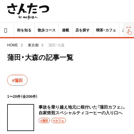
街を知る
散歩コース
連載
店を探す
喫茶・カフェ
居酒屋
HOME
東京都
蒲田・大森
蒲田・大森の記事一覧
#蒲田
1〜20件（全206件）
事故を乗り越え地元に根付いた『蒲田カフェ』。
自家焙煎スペシャルティコーヒーの入り口へ
#蒲田
#カフェ