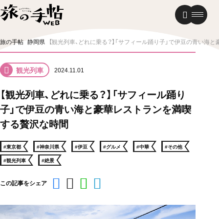
温泉
グルメ
街歩き
旅の手帖
静岡県
【観光列車、どれに乗る？】「サフィール踊り子」で伊豆の青い海
ニュース
観光列車
2024.11.01
新着記事
【観光列車、どれに乗る？】「サフィール踊り
子」で伊豆の青い海と豪華レストランを満喫
する贅沢な時間
#東京都
#神奈川県
#伊豆
#グルメ
#中華
#その他
#観光列車
#絶景
この記事をシェア