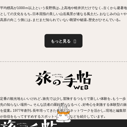
平均標高が1000ｍ以上という長野県は、上高地や軽井沢だけでなく、古くから避暑地
としての文化をもち、日本屈指の美しい山岳風景が連なる風土だ。おなじみの山々や
高原の向こう側には、まだまだ知られていない眺望や秘湯、歴史がひそんでいる。
もっと見る
定番の観光地もいいけれど、旅先では少し冒険するつもりで新しい体験を、もう一歩
先の知らない場所へ。そんな読者の羅針盤となるべく、好奇心を刺激する体験型の旅
を提案。1977年創刊、長年培ってきた各地とのネットワークを活かし、現地と編集部
が自信をもってすすめするスポット・イベントなどを紹介しています。