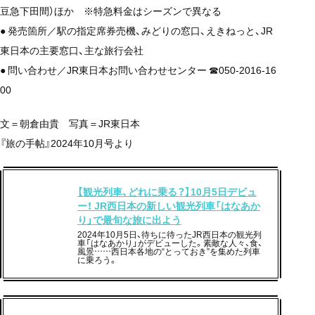
豆急下田間）ほか ※特急料金はシーズンで異なる
● 発売箇所／駅の指定席券売機、みどりの窓口、えきねっと、JR
東日本の主要窓口、主な旅行会社
● 問い合わせ／JR東日本お問い合わせセンター ☎050-2016-16
00
文＝朝倉由貴 写真＝JR東日本
『旅の手帖』2024年10月号より
【観光列車、どれに乗る？】10月5日デビュ
ー！ JR西日本の新しい観光列車「はなあか
り」で最旬な旅に出よう
2024年10月5日、待ちに待ったJR西日本の観光列
車「はなあかり」がデビューした。素敵な人々、食、
風景……西日本各地の“とっておき”を集めた列車
に乗ろう。