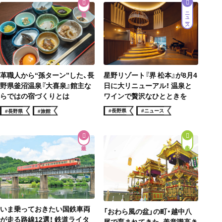
ニュース
星野リゾート『界 松本』が8月4
革職人から“孫ターン”した、長
日に大リニューアル！ 温泉と
野県釜沼温泉『大喜泉』館主な
ワインで贅沢なひとときを
らではの宿づくりとは
#長野県
#ニュース
#長野県
#旅館
街歩き
いま乗っておきたい国鉄車両
「おわら風の盆」の町・越中八
が走る路線12選！ 鉄道ライタ
尾で育まれてきた、美意識高き