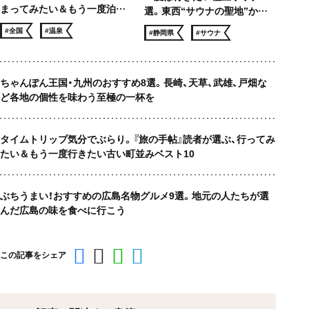
まってみたい＆もう一度泊ま
選。東西“サウナの聖地”から
りたい 温泉宿ベスト10
サウナー憧れのロケ地まで、冬
#全国
#温泉
#静岡県
#サウナ
でも滝汗！
ちゃんぽん王国・九州のおすすめ8選。長崎、天草、武雄、戸畑な
ど各地の個性を味わう至極の一杯を
タイムトリップ気分でぶらり。『旅の手帖』読者が選ぶ、行ってみ
たい＆もう一度行きたい古い町並みベスト10
ぶちうまい！おすすめの広島名物グルメ9選。地元の人たちが選
んだ広島の味を食べに行こう
この記事をシェア