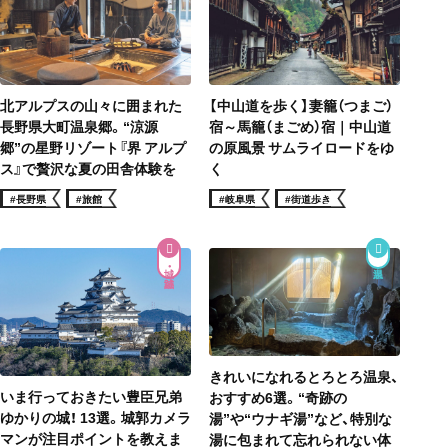
北アルプスの山々に囲まれた
【中山道を歩く】妻籠（つまご）
長野県大町温泉郷。“涼源
宿～馬籠（まごめ）宿｜中山道
郷”の星野リゾート『界 アルプ
の原風景 サムライロードをゆ
ス』で贅沢な夏の田舎体験を
く
#長野県
#旅館
#岐阜県
#街道歩き
城・城跡
きれいになれるとろとろ温泉、
いま行っておきたい豊臣兄弟
おすすめ6選。“奇跡の
ゆかりの城！ 13選。城郭カメラ
湯”や“ウナギ湯”など、特別な
マンが注目ポイントを教えま
湯に包まれて忘れられない体