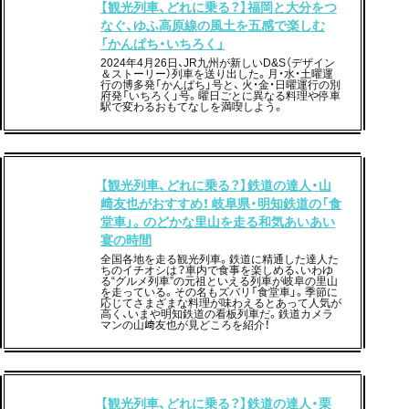
【観光列車、どれに乗る？】福岡と大分をつ
なぐ、ゆふ高原線の風土を五感で楽しむ
「かんぱち・いちろく」
2024年4月26日、JR九州が新しいD&S（デザイン
＆ストーリー）列車を送り出した。月・水・土曜運
行の博多発「かんぱち」号と、 火・金・日曜運行の別
府発「いちろく」号。曜日ごとに異なる料理や停車
駅で変わるおもてなしを満喫しよう。
【観光列車、どれに乗る？】鉄道の達人・山
﨑友也がおすすめ！ 岐阜県・明知鉄道の「食
堂車」。のどかな里山を走る和気あいあい
宴の時間
全国各地を走る観光列車。鉄道に精通した達人た
ちのイチオシは？車内で食事を楽しめる、いわゆ
る“グルメ列車”の元祖といえる列車が岐阜の里山
を走っている。その名もズバリ「食堂車」。季節に
応じてさまざまな料理が味わえるとあって人気が
高く、いまや明知鉄道の看板列車だ。鉄道カメラ
マンの山﨑友也が見どころを紹介！
【観光列車、どれに乗る？】鉄道の達人・栗