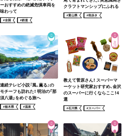
ーおすすめの絶滅危惧車両を
クラフトマンシップにふれる
味わって
#富山県
#街歩き
#全国
#鉄道
スーパー
教えて菅原さん！ スーパーマ
連続テレビ小説『風、薫る』の
ーケット研究家おすすめ、金沢
モチーフも訪れた！ 明治の「那
のスーパーに行くならここ！4
須八湯」をめぐる旅へ
選
#栃木県
#温泉
#石川県
#スーパー
街道歩き