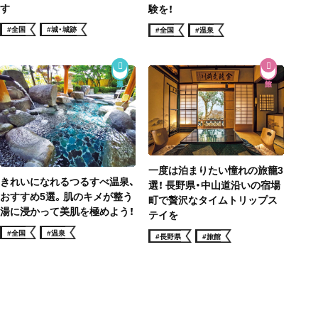
す
験を！
#全国
#城・城跡
#全国
#温泉
一度は泊まりたい憧れの旅籠3
きれいになれるつるすべ温泉、
選！ 長野県・中山道沿いの宿場
おすすめ5選。肌のキメが整う
町で贅沢なタイムトリップス
湯に浸かって美肌を極めよう！
テイを
#全国
#温泉
#長野県
#旅館