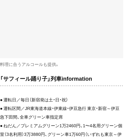
料理に合うアルコールも提供。
「サフィール踊り子」列車information
● 運転日／毎日（新宿発は土・日・祝）
● 運転区間／JR東海道本線・伊東線・伊豆急行 東京・新宿～伊豆
急下田間、全車グリーン車指定席
● ねだん／プレミアムグリーン1万2460円、1〜4名用グリーン個
室（3名利用）3万3880円、グリーン車1万60円（いずれも東京～伊