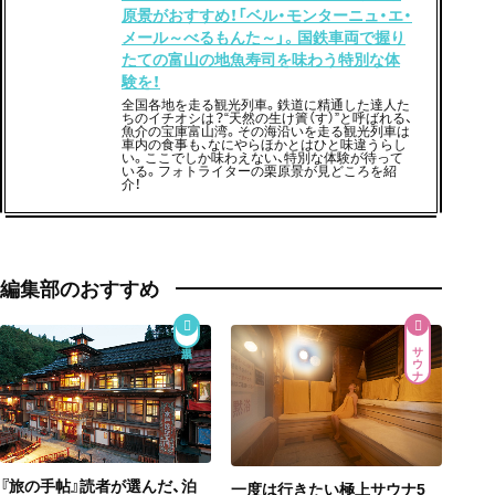
原景がおすすめ！「ベル・モンターニュ・エ・
メール～べるもんた～」。国鉄車両で握り
たての富山の地魚寿司を味わう特別な体
験を！
全国各地を走る観光列車。鉄道に精通した達人た
ちのイチオシは？“天然の生け簀（す）”と呼ばれる、
魚介の宝庫富山湾。その海沿いを走る観光列車は
車内の食事も、なにやらほかとはひと味違うらし
い。ここでしか味わえない、特別な体験が待って
いる。フォトライターの栗原景が見どころを紹
介！
編集部のおすすめ
サウナ
『旅の手帖』読者が選んだ、泊
一度は行きたい極上サウナ5