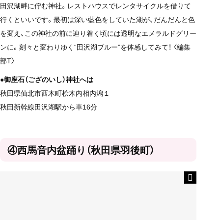
田沢湖畔に佇む神社。レストハウスでレンタサイクルを借りて
行くといいです。最初は深い藍色をしていた湖が、だんだんと色
を変え、この神社の前に辿り着く頃には透明なエメラルドグリー
ンに。刻々と変わりゆく“田沢湖ブルー”を体感してみて！ 〈編集
部T〉
●御座石（ござのいし）神社へは
秋田県仙北市西木町桧木内相内潟１
秋田新幹線田沢湖駅から車16分
④西馬音内盆踊り（秋田県羽後町）