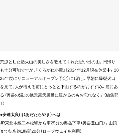
荒涼とした活火山の美しさを教えてくれた思い出の山。日帰り
も十分可能ですが、『くろがね小屋』（2024年12月現在休業中。20
25年度にリニューアルオープン予定）に1泊し、早朝に爆裂火口
を見て、人が増える前にとっとと下山するのがおすすめ。麓にあ
る『奥岳の湯』の絶景露天風呂に浸かるのもお忘れなく。〈編集部
T〉
●安達太良山（あだたらやま）へは
JR東北本線二本松駅から車25分の奥岳下車（奥岳登山口）。山頂
まで徒歩約1時間20分（ロープウェイを利用）