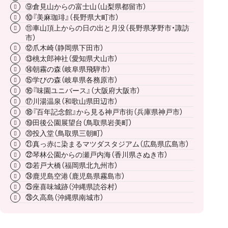
⑨倉見山からの富士山（山梨県都留市）
⑩『美麻珈琲』（長野県大町市）
⑪車山頂上からの日の出と月没（長野県茅野市・諏訪
市）
⑫爪木崎（静岡県下田市）
⑬桃太郎神社（愛知県犬山市）
⑭朝霧の森（岐阜県飛騨市）
⑮学びの森（岐阜県各務原市）
⑯『味園ユニバース』（大阪府大阪市）
⑰川湯温泉（和歌山県田辺市）
⑱『百年記念館』から見る神戸市街（兵庫県神戸市）
⑲田後公園展望台（鳥取県岩美町）
⑳投入堂（鳥取県三朝町）
㉑真っ赤に染まるマツダスタジアム（広島県広島市）
㉒琴林公園からの瀬戸内海（香川県さぬき市）
㉓若戸大橋（福岡県北九州市）
㉔鹿児島空港（鹿児島県霧島市）
㉕座喜味城跡（沖縄県読谷村）
㉖久高島（沖縄県南城市）