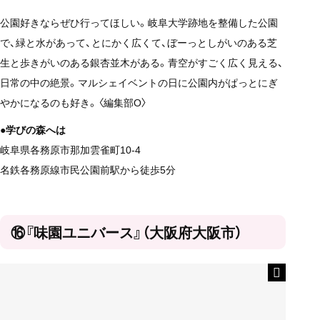
公園好きならぜひ行ってほしい。岐阜大学跡地を整備した公園
で、緑と水があって、とにかく広くて、ぼーっとしがいのある芝
生と歩きがいのある銀杏並木がある。青空がすごく広く見える、
日常の中の絶景。マルシェイベントの日に公園内がぱっとにぎ
やかになるのも好き。〈編集部O〉
●学びの森へは
岐阜県各務原市那加雲雀町10-4
名鉄各務原線市民公園前駅から徒歩5分
⑯『味園ユニバース』（大阪府大阪市）