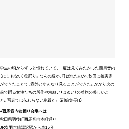
学生の頃からずっと憧れていて、一度は見てみたかった西馬音内
（にしもない）盆踊り。なんの縁か、呼ばれたのか、秋田に義実家
ができたことで、意外とすんなり見ることができた。かがり火の
前で踊る女性たちの所作や端縫い（はぬい）の着物の美しいこ
と。写真では伝わらない絶景だ。〈副編集長H〉
●西馬音内盆踊り会場へは
秋田県羽後町西馬音内本町通り
JR奥羽本線湯沢駅から車15分