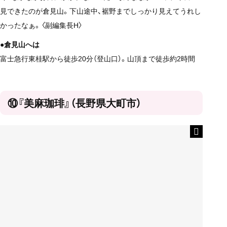
見できたのが倉見山。下山途中、裾野までしっかり見えてうれし
かったなぁ。〈副編集長H〉
●倉見山へは
富士急行東桂駅から徒歩20分（登山口）。山頂まで徒歩約2時間
⑩『美麻珈琲』（長野県大町市）