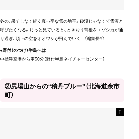
冬の、果てしなく続く真っ平な雪の地平。砂漠じゃなくて雪漠と
呼びたくなる。じっと見ていると、ときおり背後をエゾシカが通
り過ぎ、頭上の空をオオワシが飛んでいく。〈編集長Y〉
●野付（のつけ）半島へは
中標津空港から車50分（野付半島ネイチャーセンター）
②尻場山からの“積丹ブルー”（北海道余市
町）