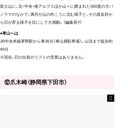
富士山に、北・中央・南アルプスほか山々に囲まれた360度の大パ
ノラマのなかで、満月が山の向こうに沈む様子と、その真反対か
ら日が昇る様子を目にして大感動。〈編集長Y〉
●車山へは
JR中央本線茅野駅から車36分（車山肩駐車場）。山頂まで徒歩約
40分
※現在、日の出前のリフトの営業はありません。
⑫爪木崎（静岡県下田市）