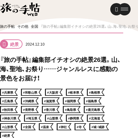
温泉
グルメ
街歩き
旅の手帖
その他
全国
『旅の手帖』編集部イチオシの絶景26選。山、海、聖地、お
ニュース
絶景
2024.12.10
新着記事
『旅の手帖』編集部イチオシの絶景26選。山、
海、聖地、お祭り……ジャンルレスに感動の
景色をお届け！
#兵庫県
#和歌山県
#大阪府
#岐阜県
#島根県
#広島県
#沖縄県
#滋賀県
#福岡県
#福島県
#秋田県
#長野県
#香川県
#鳥取県
#鹿児島県
#神奈川県
#埼玉県
#山梨県
#静岡県
#北海道
#山形県
#全国
#温泉
#神社
#寺
#城・城跡
#絶景