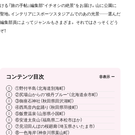
ける『旅の手帖』編集部“イチオシの絶景”をお届け。山に公園に
聖地、インテリアにスポーツスタジアムでのあの光景……選んだ
編集部員によってジャンルもさまざま。 それではさっそくどう
ぞ！
コンテンツ目次
①野付半島（北海道別海町）
②尻場山からの“積丹ブルー”（北海道余市町）
③御座石神社（秋田県田沢湖町）
④西馬音内盆踊り（秋田県羽後町）
⑤飯豊温泉（山形県小国町）
⑥安達太良山（福島県二本松市ほか）
⑦見沼田んぼの桜廻廊（埼玉県さいたま市）
⑧一色海岸（神奈川県葉山町）