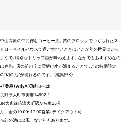
中山高原の中に佇むコーヒー店。藁のブロックでつくられたス
トローベイルハウスで過ごすひとときはどこか別の世界にいる
ようで、特別なトリップ感が味わえます。なかでもおすすめなの
は春先。店の前の丘に雪解け水が溜まることで、この時期限定
の“幻の池”が現れるのです。〈編集部K〉
●『美麻（みあさ）珈琲』へは
長野県大町市美麻14902-1
JR大糸線信濃大町駅から車16分
月～金の10:00~17:00営業、テイクアウト可
※幻の池は出現しない年もあります。