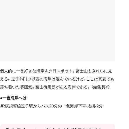
個人的に一番好きな海岸＆夕日スポット。富士山もきれいに見
える。逗子（ずし）以西の海岸は混んでいるけど、ここは真夏でも
落ち着いた雰囲気。葉山御用邸がある海岸である。〈編集長Y〉
●一色海岸へは
JR横須賀線逗子駅からバス20分の一色海岸下車、徒歩2分