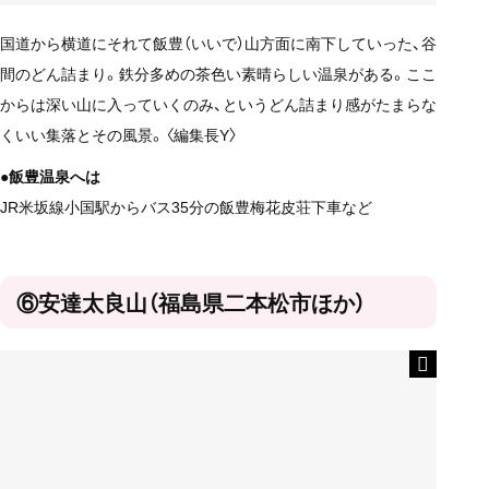
国道から横道にそれて飯豊（いいで）山方面に南下していった、谷
間のどん詰まり。鉄分多めの茶色い素晴らしい温泉がある。ここ
からは深い山に入っていくのみ、というどん詰まり感がたまらな
くいい集落とその風景。〈編集長Y〉
●飯豊温泉へは
JR米坂線小国駅からバス35分の飯豊梅花皮荘下車など
⑥安達太良山（福島県二本松市ほか）