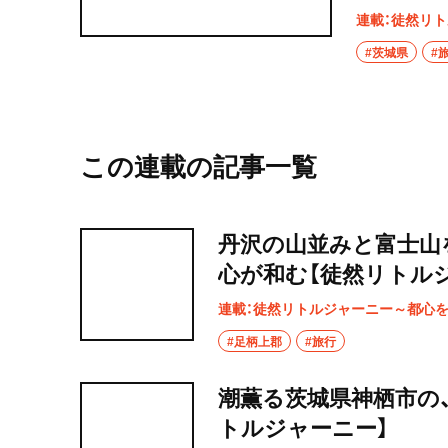
まずは町域
連載：徒然リ
を探索して
#茨城県
#
この連載の記事一覧
丹沢の山並みと富士山
心が和む【徒然リトル
連載：徒然リトルジャーニー～都心
#足柄上郡
#旅行
潮薫る茨城県神栖市の
トルジャーニー】