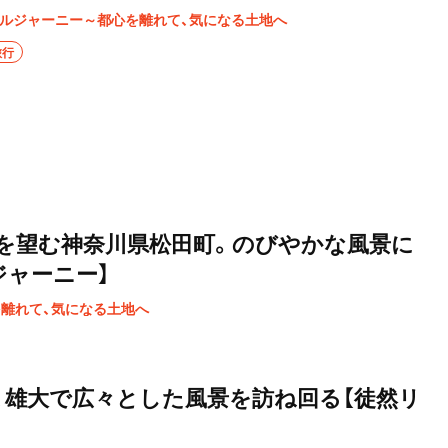
の東側を占めるラムサール条約登録湿地の涸沼（ひぬま）周辺
トルジャーニー～都心を離れて、気になる土地へ
から、町内各所を訪ね回るとしよう。
旅行
を望む神奈川県松田町。のびやかな風景に
ジャーニー】
を離れて、気になる土地へ
、雄大で広々とした風景を訪ね回る【徒然リ