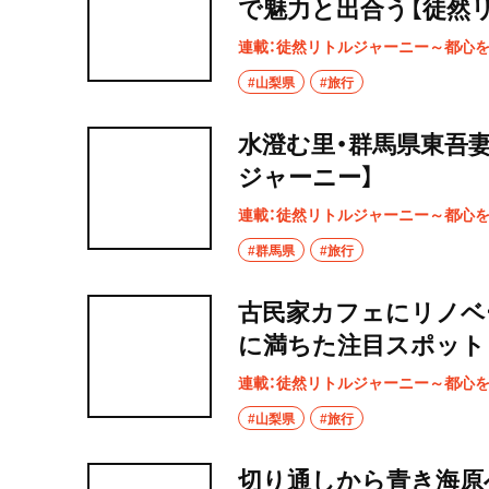
で魅力と出合う【徒然
連載：徒然リトルジャーニー～都心
#山梨県
#旅行
水澄む里・群馬県東吾
ジャーニー】
連載：徒然リトルジャーニー～都心
#群馬県
#旅行
古民家カフェにリノベ
に満ちた注目スポット
連載：徒然リトルジャーニー～都心
#山梨県
#旅行
切り通しから青き海原