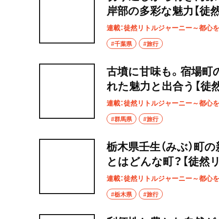
岸部の多彩な魅力【徒
連載：徒然リトルジャーニー～都心
#千葉県
#旅行
古墳に甘味も。宿場町
れた魅力と出合う【徒
連載：徒然リトルジャーニー～都心
#群馬県
#旅行
栃木県壬生（みぶ）町
とはどんな町？【徒然
連載：徒然リトルジャーニー～都心
#栃木県
#旅行