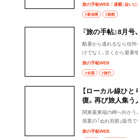
で登録有形文化財の宿を
旅の手帖WEB
連載：会い
#新潟県
#旅館
『旅の手帖』8月号
酷暑から逃れるなら信州へ
けでなく、古くから避暑
土だ。おなじみの山々や
旅の手帖WEB
史がひそんでいる。 で
#全国
#旅行
分にお届け。
【ローカル線ひと
復。再び旅人集う
関東最東端の岬へ向かう、
発案の「ぬれ煎餅」販売で
な鉄道だ。
旅の手帖WEB