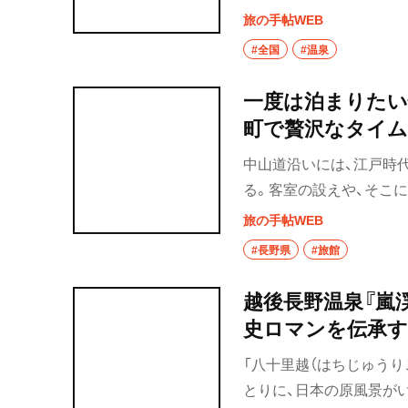
清涼感があるのも特徴。
旅の手帖WEB
レッシュしながら、きれ
#全国
#温泉
一度は泊まりたい
町で贅沢なタイ
中山道沿いには、江戸時
る。客室の設えや、そこ
イムトリップしたような
旅の手帖WEB
みたい憧れの旅籠を3カ所
#長野県
#旅館
越後長野温泉『嵐
史ロマンを伝承
「八十里越（はちじゅうり
とりに、日本の原風景が