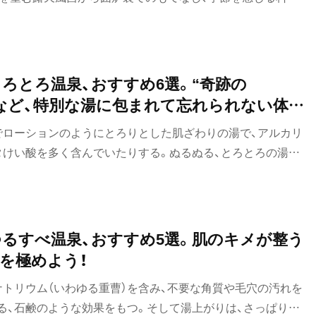
能することができる。この夏は都会の喧騒から離れ、信州の里
かな風に包まれながら、心と身体をゆっくりと解きほぐす。日
ダウンのひとときを過ごしたい。
ろとろ温泉、おすすめ6選。“奇跡の
”など、特別な湯に包まれて忘れられない体験
でローションのようにとろりとした肌ざわりの湯で、アルカリ
タけい酸を多く含んでいたりする。ぬるぬる、とろとろの湯に
覚は、一度体験すると忘れられない。
るすべ温泉、おすすめ5選。肌のキメが整う
を極めよう！
ナトリウム（いわゆる重曹）を含み、不要な角質や毛穴の汚れを
る、石鹸のような効果をもつ。そして湯上がりは、さっぱりと