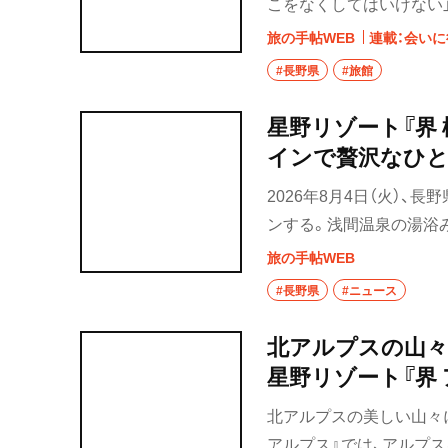
こをなくしてはいけない
旅の手帖WEB
連載：会い
#長野県
#旅館
星野リゾート『界 
インで贅沢なひ
2026年8月4日（火）
ンする。浅間温泉の湯浴
ワインとのペアリングを
旅の手帖WEB
に浸るご当地部屋の誕生
#長野県
#ニュース
ている。
北アルプスの山々
星野リゾート『界
北アルプスの美しい山々
アルプス』では、アルプ