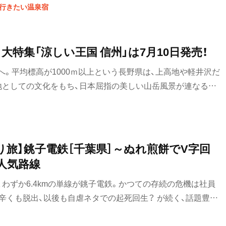
守る。
に行きたい温泉宿
、大特集「涼しい王国 信州」は7月10日発売！
。平均標高が1000ｍ以上という長野県は、上高地や軽井沢だ
地としての文化をもち、日本屈指の美しい山岳風景が連なる風
高原の向こう側には、まだまだ知られていない眺望や秘湯、歴
も古いままではない、アップデートしていく温故知新な魅力を存
り旅】銚子電鉄［千葉県］～ぬれ煎餅でV字回
人気路線
わずか6.4kmの単線が銚子電鉄。かつての存続の危機は社員
辛くも脱出、以後も自虐ネタでの起死回生？ が続く、話題豊富