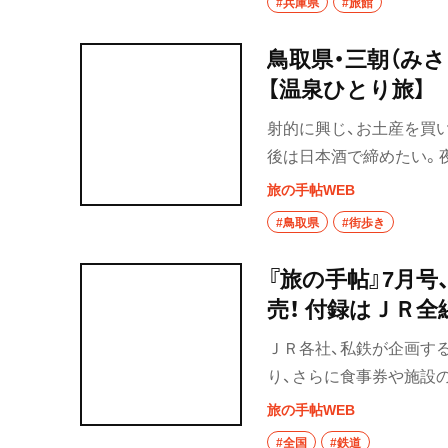
#兵庫県
#旅館
鳥取県・三朝（み
【温泉ひとり旅】
射的に興じ、お土産を買
後は日本酒で締めたい。
ば、いい夢を見られそう
旅の手帖WEB
#鳥取県
#街歩き
『旅の手帖』7月号
売！ 付録はＪＲ全
すめ駅弁
ＪＲ各社、私鉄が企画す
り、さらに食事券や施設
まで使える、全国のお得
旅の手帖WEB
きたい駅弁ガイド！
#全国
#鉄道