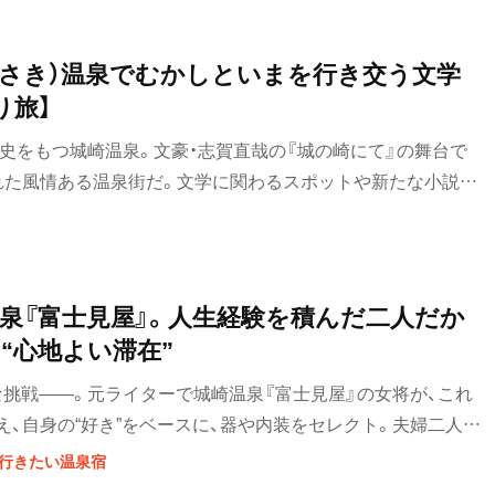
のさき）温泉でむかしといまを行き交う文学
り旅】
歴史をもつ城崎温泉。文豪・志賀直哉の『城の崎にて』の舞台で
れた風情ある温泉街だ。文学に関わるスポットや新たな小説も
て魅力を発信している。
温泉『富士見屋』。人生経験を積んだ二人だか
“心地よい滞在”
たな挑戦——。元ライターで城崎温泉『富士見屋』の女将が、これ
、自身の“好き”をベースに、器や内装をセレクト。夫婦二人三
寧につくり上げる。
に行きたい温泉宿