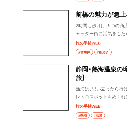
前橋の魅力が急上
2時間も歩けば、9つの
ャッター街に活気をもた
思いきや、赤城山周辺に
旅の手帖WEB
#群馬県
#街歩き
静岡・熱海温泉の
旅】
熱海は、思い立ったら行
レトロスポットをめぐれ
旅の手帖WEB
#熱海
#温泉