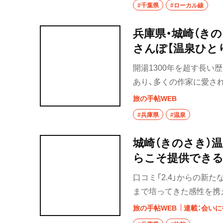
#千葉県
#ローカル線
兵庫県・城崎（き
さんぽ【温泉ひと
開湯1300年を超す長い
あり、多くの作家に愛さ
生まれ、「文学の町」とし
旅の手帖WEB
#兵庫県
#温泉
城崎（きのさき）
らこそ提供できる
口コミ「2.4」からの新
まで培ってきた感性を携え
脚で、心に残る滞在を丁
旅の手帖WEB
連載：会い