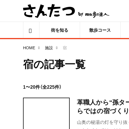
街を知る
散歩コース
HOME
施設
宿
宿の記事一覧
1〜20件（全225件）
革職人から“孫タ
らではの宿づく
山奥の秘湯の灯を守り抜