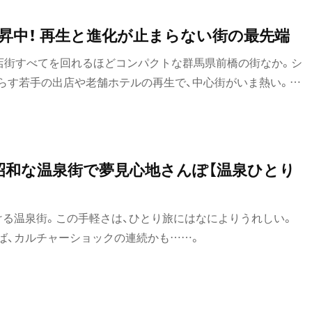
昇中！ 再生と進化が止まらない街の最先端
商店街すべてを回れるほどコンパクトな群馬県前橋の街なか。シ
らす若手の出店や老舗ホテルの再生で、中心街がいま熱い。と
も新施設が続々と生まれ、地域全体の旅先の魅力が急上昇！
昭和な温泉街で夢見心地さんぽ【温泉ひとり
ける温泉街。この手軽さは、ひとり旅にはなによりうれしい。
ば、カルチャーショックの連続かも……。