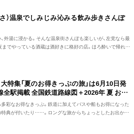
ささ）温泉でしみじみ沁みる飲み歩きさんぽ
い、外湯に浸かる。そんな温泉街さんぽも楽しいが、左党なら最
夜までやっている酒蔵は酒好きに格好の店。ほろ酔いで帰れ
だ。
、大特集「夏のお得きっぷの旅」は6月10日発
線全駅掲載 全国鉄道路線図＋2026年 夏 おす
る多彩なお得なきっぷ。鉄道に加えてバスや船もお得になった
の特典が付いたり……。ロングな旅からちょっとしたお出かけ
きっぷを総覧します。付録はJR全国路線図と、この夏食べてお