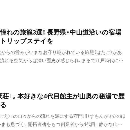
アルカリ性が高い場合も同様の効果が期待できる。温泉でリフ
いになれる。こんなうれしい一石二鳥が待っている。
憧れの旅籠3選！ 長野県・中山道沿いの宿場
ムトリップステイを
代からの営みがいまなお守り継がれている旅籠（はたご）があ
に流れる空気からは深い歴史が感じられ、まるで江戸時代にタ
気持ちに。『旅の手帖』編集部がおすすめする、いつか泊まって
ご案内！
渓荘』。本好きな4代目館主が山奥の秘湯で歴
する
ごえ）」の山々からの流れを源にする守門川（すもんが わ）のほ
いまも息づく。開拓者魂をもつ創業者から4代目。静かな山里