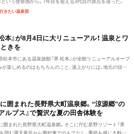
」という使命感から。7年目を迎える3代目の原点を辿った。
に行きたい温泉宿
松本』が8月4日に大リニューアル！ 温泉とワ
とときを
、長野県松本市にある温泉旅館『界 松本』が全館リニューアルオープ
みが楽しめるのはもちろんのこと、湯上がりには、地元の信州
追求した本格イタリアンコースを味わえる宿に大変貌！ 音楽
など、新たなスモールラグジュアリーな宿として期待が高まっ
に囲まれた長野県大町温泉郷。“涼源郷”の
 アルプス』で贅沢な夏の田舎体験を
に囲まれた長野県大町温泉郷。そこに佇む星野リゾート『界
スを望む露天風呂から囲炉裏でのもてなし、季節を感じる料理