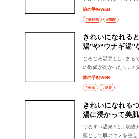
など上質な田舎体験を堪
旅の手帖WEB
山へ。澄んだ空気と涼や
#長野県
#旅館
常を忘れ、贅沢なクール
きれいになれると
湯”や“ウナギ湯
を！
とろとろ温泉とは、まる
の数値が高かったり、メ
全身が包まれる独特の感
旅の手帖WEB
#全国
#温泉
きれいになれるつ
湯に浸かって美肌
つるすべ温泉とは、炭酸
落として肌のキメを整え