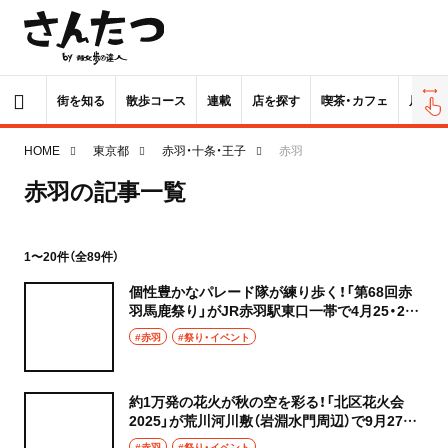
街を知る
散歩コース
連載
店を探す
喫茶・カフェ
居酒屋
HOME
東京都
赤羽・十条・王子
赤羽
赤羽の記事一覧
1〜20件（全89件）
個性豊かなパレード隊が練り歩く！「第68回赤
羽馬鹿祭り」がJR赤羽駅東口一帯で4月25・26
日に開催
#赤羽
#祭り・イベント
約1万発の花火が秋の空を彩る！「北区花火会
2025」が荒川河川敷（岩淵水門周辺）で9月27日
に開催
#赤羽
#祭り・イベント