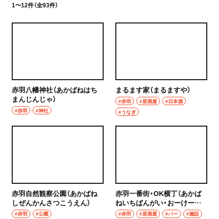
1〜12件（全93件）
赤羽八幡神社（あかばねはち
まるます家（まるますや）
まんじんじゃ）
#赤羽
#居酒屋
#日本酒
#赤羽
#神社
#うなぎ
赤羽自然観察公園（あかばね
赤羽一番街・OK横丁（あかば
しぜんかんさつこうえん）
ねいちばんがい・おーけーよ
こちょう）
#赤羽
#公園
#赤羽
#居酒屋
#バー
#施設