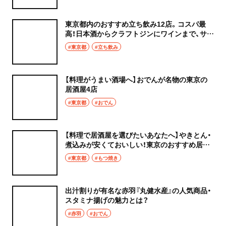
東京都内のおすすめ立ち飲み12店。コスパ最
高！日本酒からクラフトジンにワインまで、サク
ッと手軽に旨いつまみと味わおう
#東京都
#立ち飲み
【料理がうまい酒場へ】おでんが名物の東京の
居酒屋4店
#東京都
#おでん
【料理で居酒屋を選びたいあなたへ】やきとん・
煮込みが安くておいしい！東京のおすすめ居酒
屋9選
#東京都
#もつ焼き
出汁割りが有名な赤羽『丸健水産』の人気商品・
スタミナ揚げの魅力とは？
#赤羽
#おでん