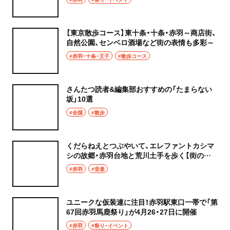
【東京散歩コース】東十条・十条・赤羽～商店街、
自然公園、センベロ酒場など街の表情も多彩～
#赤羽・十条・王子
#散歩コース
さんたつ読者&編集部おすすめの「たまらない
坂」10選
#全国
#散歩
くだらねえとつぶやいて、エレファントカシマ
シの故郷・赤羽台地と荒川土手を歩く【街の歌
が聴こえる・赤羽編】
#赤羽
#音楽
ユニークな仮装連に注目！赤羽駅東口一帯で「第
67回赤羽馬鹿祭り」が4月26・27日に開催
#赤羽
#祭り・イベント