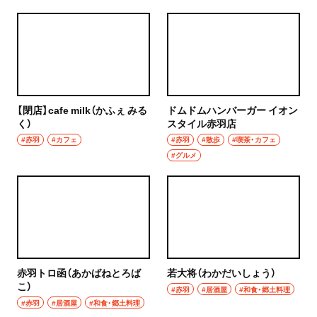
【閉店】cafe milk（かふぇ みる
ドムドムハンバーガー イオン
く）
スタイル赤羽店
#赤羽
#カフェ
#赤羽
#散歩
#喫茶・カフェ
#グルメ
赤羽トロ函（あかばねとろば
若大将（わかだいしょう）
こ）
#赤羽
#居酒屋
#和食・郷土料理
#赤羽
#居酒屋
#和食・郷土料理