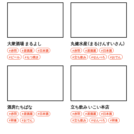
大衆酒場 まるよし
丸健水産（まるけんすいさん）
#赤羽
#居酒屋
#日本酒
#赤羽
#居酒屋
#日本酒
#ビール
#もつ焼き
#立ち飲み
#せんべろ
#おでん
酒房たちばな
立ち飲み いこい本店
#赤羽
#居酒屋
#日本酒
#赤羽
#居酒屋
#日本酒
#和食
#おでん
#立ち飲み
#せんべろ
#和食