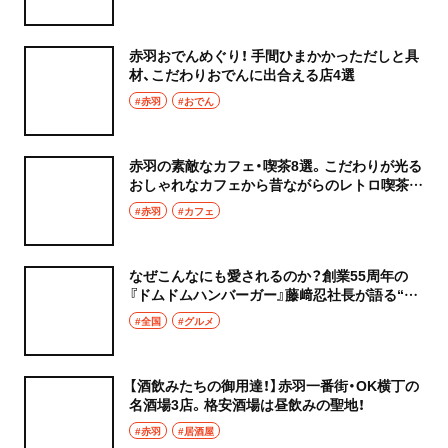
赤羽おでんめぐり！ 手間ひまかかっただしと具
材、こだわりおでんに出合える店4選
#赤羽
#おでん
赤羽の素敵なカフェ・喫茶8選。こだわりが光る
おしゃれなカフェから昔ながらのレトロ喫茶ま
で
#赤羽
#カフェ
なぜこんなにも愛されるのか？創業55周年の
『ドムドムハンバーガー』藤﨑忍社長が語る“共
感と共存”。「街の人に求められる、そういう店
#全国
#グルメ
でありたい」
【酒飲みたちの御用達！】赤羽一番街・OK横丁の
名酒場3店。格安酒場は昼飲みの聖地！
#赤羽
#居酒屋