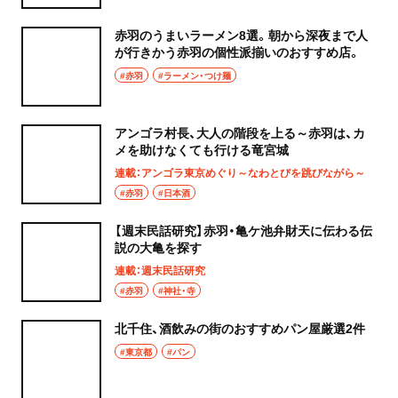
赤羽のうまいラーメン8選。朝から深夜まで人
が行きかう赤羽の個性派揃いのおすすめ店。
#赤羽
#ラーメン・つけ麺
アンゴラ村長、大人の階段を上る～赤羽は、カ
メを助けなくても行ける竜宮城
連載：アンゴラ東京めぐり～なわとびを跳びながら～
#赤羽
#日本酒
【週末民話研究】赤羽・亀ケ池弁財天に伝わる伝
説の大亀を探す
連載：週末民話研究
#赤羽
#神社・寺
北千住、酒飲みの街のおすすめパン屋厳選2件
#東京都
#パン