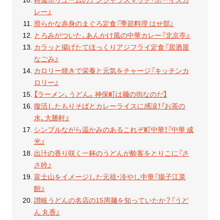
レー』
滑らかな赤身のまぐろ定食『季節料理 はせ部』
とろみがついた、あんかけ風の中華カレー『北京亭』
カラッと揚げたてほっくりアジフライ定食『居酒屋
なごみ』
カロリー焼きで栄養と元気をチャージ『キッチンカ
ロリー』
【ラーメン、うどん。神保町は麺の街なのだ】
復活したもりそばとカレーライスに感涙！『お茶の
水、大勝軒』
シンプルながら温かみのあるこれぞ町中華！『中華 成
光』
出汁の香り咲く一杯のうどんが酔客をとりこに『さ
さ吟』
富士山をイメージした元祖・冷やし中華『揚子江菜
館』
讃岐うどんの名店の15周麺を知っていたか？『うど
ん 丸香』