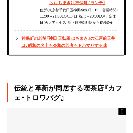
ら はちまき）【神保町 / ランチ】
住所：東京都千代田区神田神保町1-19／営業時間：
11:00～21:00LO（土・日・祝は～20:00LO）／定休
日：火／アクセス：地下鉄神保町駅から徒歩3分
神保町の老舗『神田 天麩羅 はちまき』の江戸前天丼
は、昭和の名士も令和の若者もドハマりする味
伝統と革新が同居する喫茶店『カフ
ェ・トロワバグ』