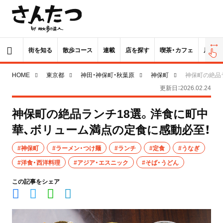
街を知る
散歩コース
連載
店を探す
喫茶・カフェ
居酒屋
HOME
東京都
神田・神保町・秋葉原
神保町
神保町の絶品
更新日：2026.02.24
神保町の絶品ランチ18選。洋食に町中
華、ボリューム満点の定食に感動必至！
#神保町
#ラーメン・つけ麺
#ランチ
#定食
#うなぎ
#洋食・西洋料理
#アジア・エスニック
#そば・うどん
この記事をシェア