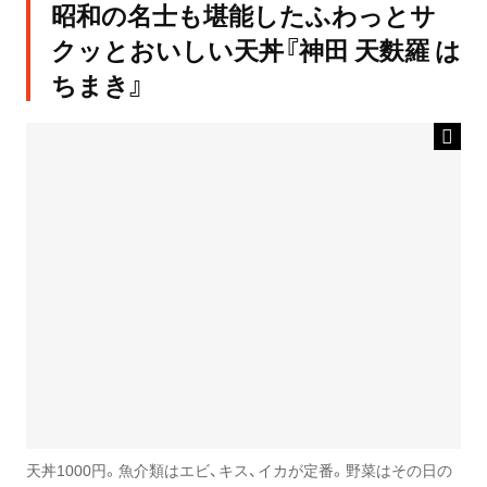
昭和の名士も堪能したふわっとサ
クッとおいしい天丼『神田 天麩羅 は
ちまき』
天丼1000円。魚介類はエビ、キス、イカが定番。野菜はその日の