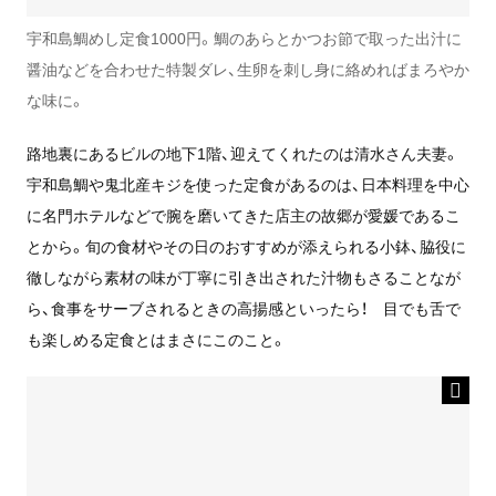
宇和島鯛めし定食1000円。鯛のあらとかつお節で取った出汁に
醤油などを合わせた特製ダレ、生卵を刺し身に絡めればまろやか
な味に。
路地裏にあるビルの地下1階、迎えてくれたのは清水さん夫妻。
宇和島鯛や鬼北産キジを使った定食があるのは、日本料理を中心
に名門ホテルなどで腕を磨いてきた店主の故郷が愛媛であるこ
とから。旬の食材やその日のおすすめが添えられる小鉢、脇役に
徹しながら素材の味が丁寧に引き出された汁物もさることなが
ら、食事をサーブされるときの高揚感といったら！ 目でも舌で
も楽しめる定食とはまさにこのこと。