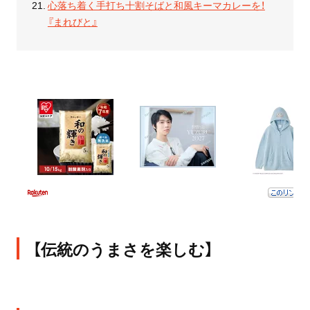
心落ち着く手打ち十割そばと和風キーマカレーを！
『まれびと』
【伝統のうまさを楽しむ】