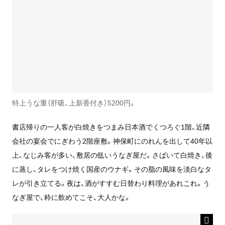
特上うな重（肝吸、上新香付き）5200円。
書店帰りの一人客が白焼きをつまみ日本酒でくつろぐ1階、近隣
会社の宴会でにぎわう2階座敷。神保町にのれんを出して40年以
上、なじみ客が多い、敷居の低いうなぎ屋だ。さばいて白焼き、後
に蒸し、タレをつけ焼く国産のウナギ。その脂の風味を淡白なタ
レが引き立てる。夜は、酒がすすむ日替わり料理があれこれ。う
なぎ屋で、粋に飲めてこそ、大人かな。