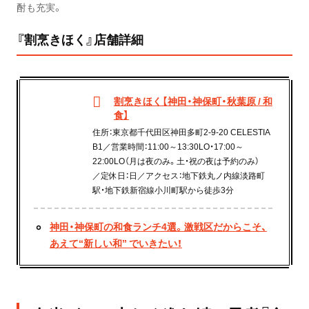
酎も充実。
『割烹きほく』店舗詳細
割烹きほく【神田・神保町・秋葉原 / 和
食】
住所：東京都千代田区神田多町2-9-20 CELESTIA
B1／営業時間：11:00～13:30LO・17:00～
22:00LO（月は夜のみ。土・祝の夜は予約のみ）
／定休日：日／アクセス：地下鉄丸ノ内線淡路町
駅・地下鉄新宿線小川町駅から徒歩3分
神田・神保町の和食ランチ4選。激戦区だからこそ、
あえて“新しい和” でいきたい！