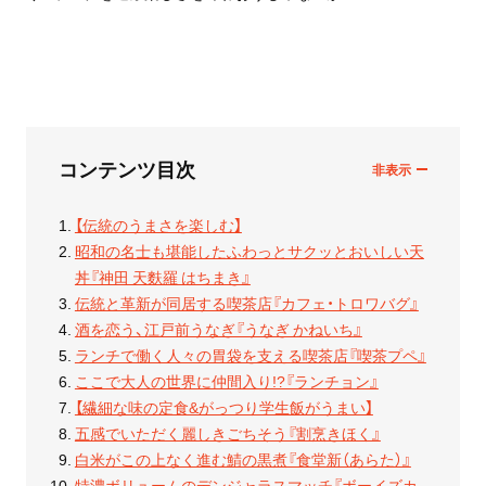
コンテンツ目次
【伝統のうまさを楽しむ】
昭和の名士も堪能したふわっとサクッとおいしい天
丼『神田 天麩羅 はちまき』
伝統と革新が同居する喫茶店『カフェ・トロワバグ』
酒を恋う、江戸前うなぎ『うなぎ かねいち』
ランチで働く人々の胃袋を支える喫茶店『喫茶プペ』
ここで大人の世界に仲間入り!?『ランチョン』
【繊細な味の定食&がっつり学生飯がうまい】
五感でいただく麗しきごちそう『割烹きほく』
白米がこの上なく進む鯖の黒煮『食堂新（あらた）』
特濃ボリュームのデンジャラスマッチ『ボーイズカ