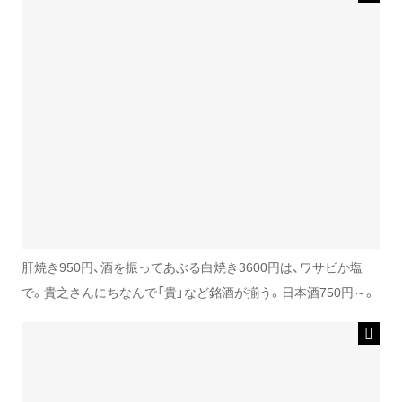
肝焼き950円、酒を振ってあぶる白焼き3600円は、ワサビか塩
で。貴之さんにちなんで「貴」など銘酒が揃う。日本酒750円～。