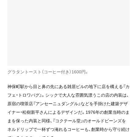
グラタントースト（コーヒー付き）1600円。
神保町駅から目と鼻の先にある雑居ビルの地下に店を構える『カ
フェ・トロワバグ』。シックで大人な雰囲気漂うこの店の内装は、
原宿の喫茶店『アンセーニュダングル』などを手掛けた建築デザ
イナー・松樹新平さんによるデザインだ。1976年の創業当時のま
まを保った内装と同様、『コクテール堂』のオールドビーンズを
ネルドリップで一杯ずつ淹れるコーヒーも、創業時から守り続け