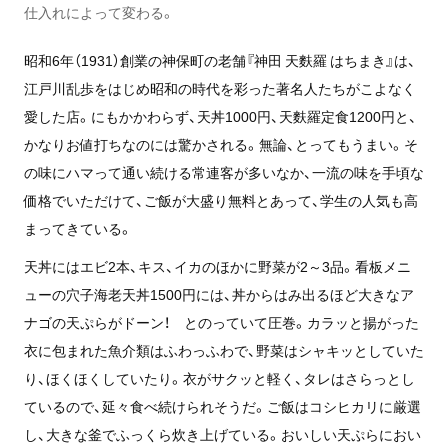
仕入れによって変わる。
昭和6年（1931）創業の神保町の老舗『神田 天麩羅 はちまき』は、
江戸川乱歩をはじめ昭和の時代を彩った著名人たちがこよなく
愛した店。にもかかわらず、天丼1000円、天麩羅定食1200円と、
かなりお値打ちなのには驚かされる。無論、とってもうまい。そ
の味にハマって通い続ける常連客が多いなか、一流の味を手頃な
価格でいただけて、ご飯が大盛り無料とあって、学生の人気も高
まってきている。
天丼にはエビ2本、キス、イカのほかに野菜が2～3品。看板メニ
ューの穴子海老天丼1500円には、丼からはみ出るほど大きなア
ナゴの天ぷらがドーン！ とのっていて圧巻。カラッと揚がった
衣に包まれた魚介類はふわっふわで、野菜はシャキッとしていた
り、ほくほくしていたり。衣がサクッと軽く、タレはさらっとし
ているので、延々食べ続けられそうだ。ご飯はコシヒカリに厳選
し、大きな釜でふっくら炊き上げている。おいしい天ぷらにおい