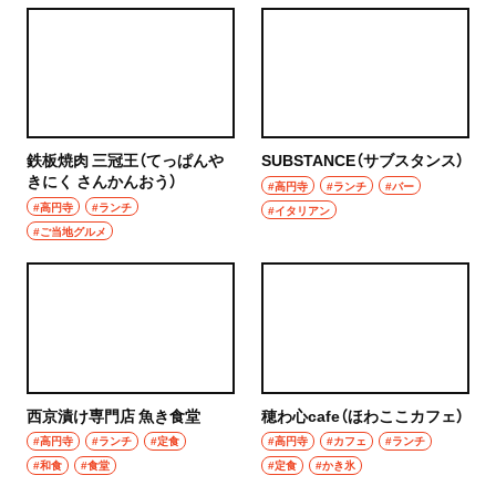
鉄板焼肉 三冠王（てっぱんや
SUBSTANCE（サブスタンス）
きにく さんかんおう）
#高円寺
#ランチ
#バー
#高円寺
#ランチ
#イタリアン
#ご当地グルメ
西京漬け専門店 魚き食堂
穂わ心cafe（ほわここカフェ）
#高円寺
#ランチ
#定食
#高円寺
#カフェ
#ランチ
#和食
#食堂
#定食
#かき氷