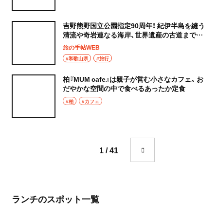
吉野熊野国立公園指定90周年！ 紀伊半島を縫う
清流や奇岩連なる海岸、世界遺産の古道まで、
和歌山県新宮市の心躍る絶景
旅の手帖WEB
#和歌山県
#旅行
柏『MUM cafe』は親子が営む小さなカフェ。お
だやかな空間の中で食べるあったか定食
#柏
#カフェ
1 / 41
ランチのスポット一覧