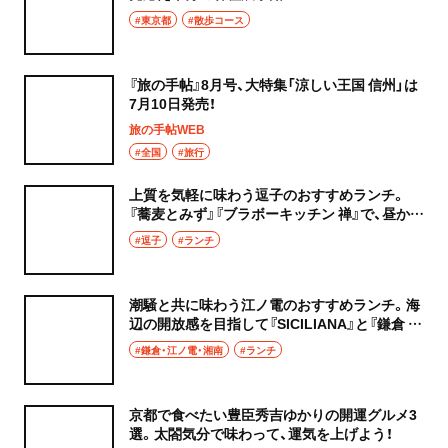
#東京都
#散歩コース
『旅の手帖』8月号、大特集「涼しい王国 信州」は
7月10日発売！
旅の手帖WEB
#全国
#旅行
上質を気軽に味わう逗子のおすすめランチ。
『蕎麦とみず』『ブラボーキッチン 禅』で、昼から
ほどけるごちそうタイムを
#逗子
#ランチ
潮騒と共に味わう江ノ電のおすすめランチ。海
辺の開放感を目指して『SICILIANA』と『鎌倉 松
原庵 青』へGO！
#鎌倉・江ノ電・湘南
#ランチ
京都で食べたい豊臣秀吉ゆかりの開運グルメ3
選。太閤気分で味わって、運気を上げよう！