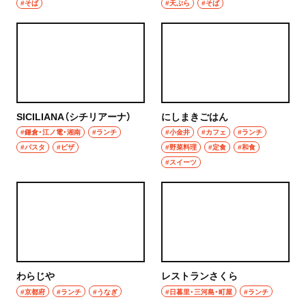
#そば
#天ぷら
#そば
SICILIANA（シチリアーナ）
にしまきごはん
#鎌倉・江ノ電・湘南
#ランチ
#小金井
#カフェ
#ランチ
#パスタ
#ピザ
#野菜料理
#定食
#和食
#スイーツ
わらじや
レストランさくら
#京都府
#ランチ
#うなぎ
#日暮里・三河島・町屋
#ランチ