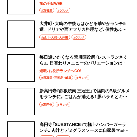
旅の手帖WEB
#京都府
#グルメ
大井町・大崎の午後もはかどる華やかランチ5
選。ドリアや西アフリカ料理など、個性あふれ
る美味でパワーチャージ ！
#品川・大崎・大井町
#グルメ
毎日通いたくなる荒川区役所『レストランさく
ら』。日替わりメニューのバリエーションは毎
月60種類以上！
連載：お役所ランチへGO！
#日暮里・三河島・町屋
#ランチ
新高円寺『鉄板焼肉 三冠王』で福岡のB級グルメ
をランチに。ごはんが消える！ 豚ハラミとキャ
ベツの鉄板焼肉
#高円寺
#ランチ
高円寺『SUBSTANCE』で極上ハンバーガーラ
ンチ。肉汁とデミグラスソースに自家製マヨネ
ーズが決め手！