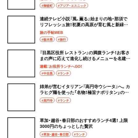
#御徒町
#アジア・エスニック
連続テレビ小説『風、薫る』始まりの地・那須で
リフレッシュ旅！初夏の高原が育む風と新緑に
会いに
旅の手帖WEB
#栃木県
#旅行
『目黒区役所 レストラン』の満腹ランチ！お客さ
まの声に応えて進化し続けるメニューを名建築
で
連載：お役所ランチへGO！
#中目黒
#ランチ
姉弟が営むイタリアン『高円寺ウシータ』へ。カ
ラヒグ麺を使った「名物！極旨ナポリタン」のラ
ンチセットは夜でもOKな懐の深さ
#高円寺
#ランチ
草加・越谷・春日部のおすすめランチ4選！ 上限
3000円のちょっとした贅沢
#草加・越谷・春日部
#ランチ