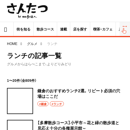
街を知る
散歩コース
連載
店を探す
喫茶・カフェ
居酒屋
HOME
グルメ
ランチ
ランチの記事一覧
グルメからはらぺこまで、よりどりみどり
1〜20件（全809件）
鎌倉のおすすめランチ2選。リピート必須の穴
場はここだ
#鎌倉
#ランチ
【多摩散歩コース】小平市～花と緑の散歩道と
見応え十分の各種展示館～