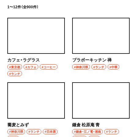
1〜12件（全900件）
カフェ・ラグラス
ブラボーキッチン 禅
#東京都
#カフェ
#コーヒー
#神奈川県
#ランチ
#中華
#ランチ
蕎麦とみず
鎌倉 松原庵 青
#神奈川県
#ランチ
#日本酒
#鎌倉・江ノ電・湘南
#ランチ