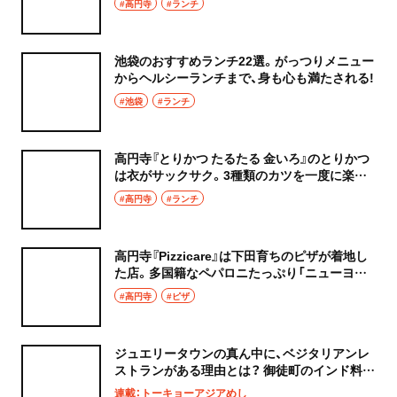
#高円寺
#ランチ
池袋のおすすめランチ22選。がっつりメニュー
からヘルシーランチまで、身も心も満たされる!
#池袋
#ランチ
高円寺『とりかつ たるたる 金いろ』のとりかつ
は衣がサックサク。3種類のカツを一度に楽し
める定食をランチに
#高円寺
#ランチ
高円寺『Pizzicare』は下田育ちのピザが着地し
た店。多国籍なペパロニたっぷり「ニューヨー
ク」をランチに
#高円寺
#ピザ
ジュエリータウンの真ん中に、ベジタリアンレ
ストランがある理由とは？ 御徒町のインド料理
店『ヴェジハーブサーガ』へ
連載：トーキョーアジアめし