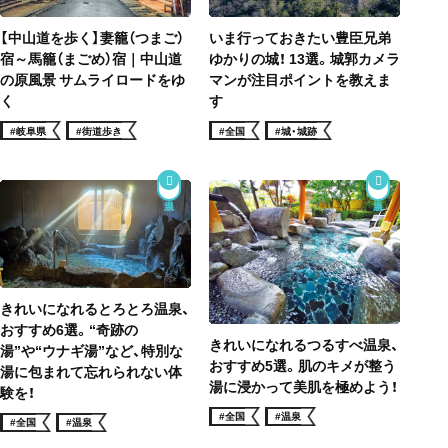
【中山道を歩く】妻籠（つまご）
いま行っておきたい豊臣兄弟
宿～馬籠（まごめ）宿｜中山道
ゆかりの城！ 13選。城郭カメラ
の原風景 サムライロードをゆ
マンが注目ポイントを教えま
く
す
#岐阜県
#街道歩き
#全国
#城・城跡
きれいになれるとろとろ温泉、
おすすめ6選。“奇跡の
きれいになれるつるすべ温泉、
湯”や“ウナギ湯”など、特別な
おすすめ5選。肌のキメが整う
湯に包まれて忘れられない体
湯に浸かって美肌を極めよう！
験を！
#全国
#温泉
#全国
#温泉