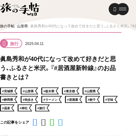
温泉
グルメ
街歩き
旅の手帖
山形県
眞島秀和が40代になって改めて好きだと思う、ふるさと米沢。『#
ニュース
旅行
2025.04.11
新着記事
眞島秀和が40代になって改めて好きだと思
う、ふるさと米沢。『#居酒屋新幹線』のお品
書きとは？
#宮城県
#山形県
#栃木県
#東京都
#山梨県
#静岡県
#街歩き
#ラーメン
#居酒屋
#餃子
#甘味
#温泉
#神社
#旅行
この記事をシェア