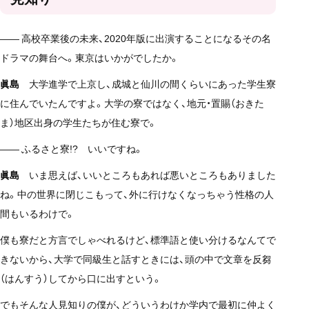
—— 高校卒業後の未来、2020年版に出演することになるその名
ドラマの舞台へ。東京はいかがでしたか。
眞島
大学進学で上京し、成城と仙川の間くらいにあった学生寮
に住んでいたんですよ。大学の寮ではなく、地元・置賜（おきた
ま）地区出身の学生たちが住む寮で。
—— ふるさと寮!? いいですね。
眞島
いま思えば、いいところもあれば悪いところもありました
ね。中の世界に閉じこもって、外に行けなくなっちゃう性格の人
間もいるわけで。
僕も寮だと方言でしゃべれるけど、標準語と使い分けるなんてで
きないから、大学で同級生と話すときには、頭の中で文章を反芻
（はんすう）してから口に出すという。
でもそんな人見知りの僕が、どういうわけか学内で最初に仲よく