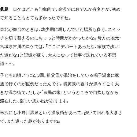
眞島
ロケはどこも印象的で、金沢ではおでんが有名とか、初め
て知ることもとても多かったですね。
東北が舞台のときは、幼少期に親しんでいた場所も多く、スイッ
チを切り替えるのにちょっと時間がかかったかな。母方の地元・
宮城県古川のロケでは、「ここにデパートあったな、家族で歩い
た道だな」と記憶が蘇り、大人になって仕事で訪れている不思
議……。
子どもの頃、年に2、3回、祖父母が湯治をしている鳴子温泉に家
族で行くのが恒例だったんです。硫黄泉の香りが漂うすごく大
きな温泉街で、たしか「農民の家」というところで自炊しながら
滞在した、楽しい思い出があります。
米沢にも小野川温泉という温泉街があって、歩いて回れる大きさ
で、また違った趣がありますね。