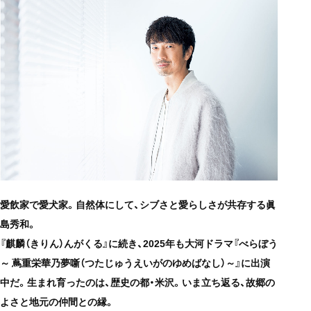
愛飲家で愛犬家。自然体にして、シブさと愛らしさが共存する眞
島秀和。
『麒麟（きりん）んがくる』に続き、2025年も大河ドラマ『べらぼう
～ 蔦重栄華乃夢噺（つたじゅうえいがのゆめばなし）～』に出演
中だ。
生まれ育ったのは、歴史の都・米沢。いま立ち返る、故郷の
よさと地元の仲間との縁。