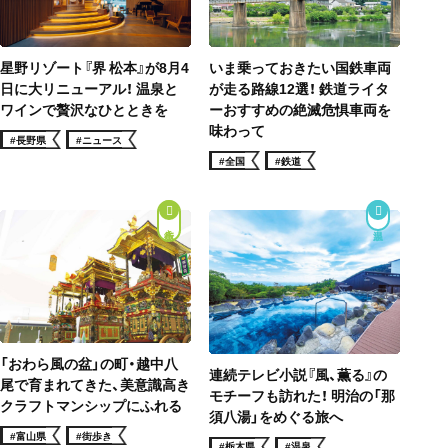
星野リゾート『界 松本』が8月4
いま乗っておきたい国鉄車両
日に大リニューアル！ 温泉と
が走る路線12選！ 鉄道ライタ
ワインで贅沢なひとときを
ーおすすめの絶滅危惧車両を
味わって
#長野県
#ニュース
#全国
#鉄道
街歩き
「おわら風の盆」の町・越中八
連続テレビ小説『風、薫る』の
尾で育まれてきた、美意識高き
モチーフも訪れた！ 明治の「那
クラフトマンシップにふれる
須八湯」をめぐる旅へ
#富山県
#街歩き
#栃木県
#温泉