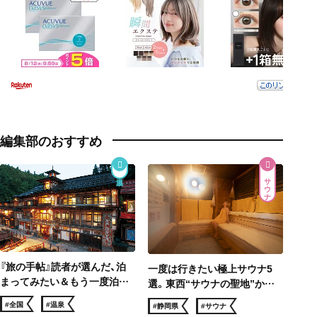
編集部のおすすめ
サウナ
『旅の手帖』読者が選んだ、泊
一度は行きたい極上サウナ5
まってみたい＆もう一度泊ま
選。東西“サウナの聖地”から
りたい 温泉宿ベスト10
サウナー憧れのロケ地まで、冬
#全国
#温泉
#静岡県
#サウナ
でも滝汗！