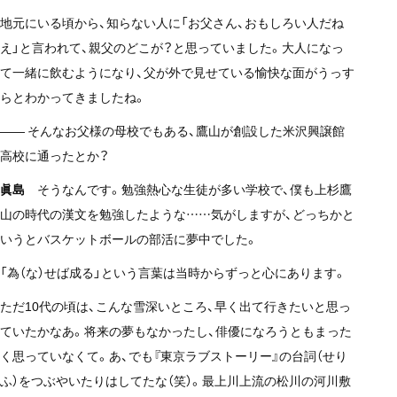
地元にいる頃から、知らない人に「お父さん、おもしろい人だね
え」と言われて、親父のどこが？と思っていました。大人になっ
て一緒に飲むようになり、父が外で見せている愉快な面がうっす
らとわかってきましたね。
—— そんなお父様の母校でもある、鷹山が創設した米沢興譲館
高校に通ったとか？
眞島
そうなんです。勉強熱心な生徒が多い学校で、僕も上杉鷹
山の時代の漢文を勉強したような……気がしますが、どっちかと
いうとバスケットボールの部活に夢中でした。
「為（な）せば成る」という言葉は当時からずっと心にあります。
ただ10代の頃は、こんな雪深いところ、早く出て行きたいと思っ
ていたかなあ。将来の夢もなかったし、俳優になろうともまった
く思っていなくて。あ、でも『東京ラブストーリー』の台詞（せり
ふ）をつぶやいたりはしてたな（笑）。最上川上流の松川の河川敷