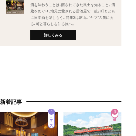
酒を味わうことは、醸されてきた風土を知ること。酒
蔵をめぐり、地元に愛される居酒屋で一献。町ととも
に日本酒を楽しもう。特集2は鉱山。“ヤマ”の麓にあ
る、町と暮らしを知る旅へ。
詳しくみる
新着記事
ニュース