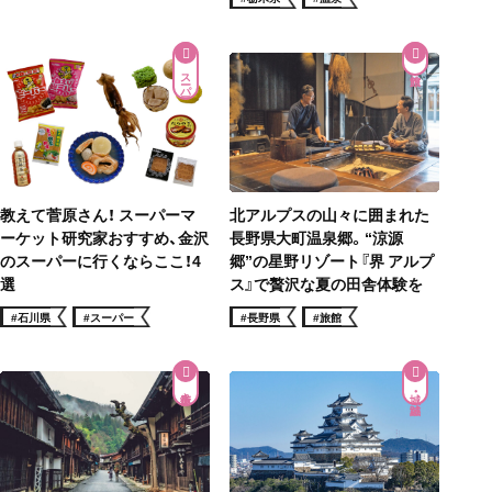
スーパー
教えて菅原さん！ スーパーマ
北アルプスの山々に囲まれた
ーケット研究家おすすめ、金沢
長野県大町温泉郷。“涼源
のスーパーに行くならここ！4
郷”の星野リゾート『界 アルプ
選
ス』で贅沢な夏の田舎体験を
#石川県
#スーパー
#長野県
#旅館
街道歩き
城・城跡