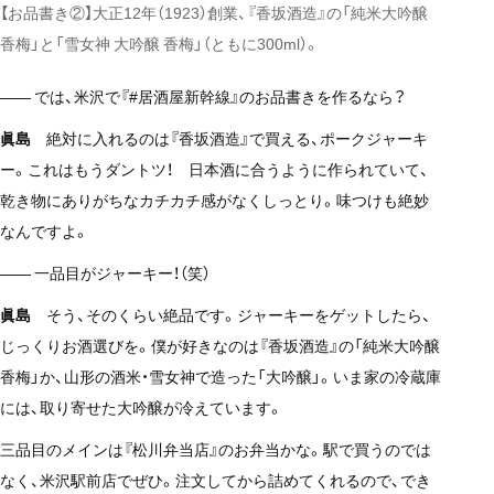
【お品書き②】大正12年（1923）創業、『香坂酒造』の「純米大吟醸
香梅」と「雪女神 大吟醸 香梅」（ともに300ml）。
—— では、米沢で『#居酒屋新幹線』のお品書きを作るなら？
眞島
絶対に入れるのは『香坂酒造』で買える、ポークジャーキ
ー。これはもうダントツ！ 日本酒に合うように作られていて、
乾き物にありがちなカチカチ感がなくしっとり。味つけも絶妙
なんですよ。
—— 一品目がジャーキー！（笑）
眞島
そう、そのくらい絶品です。ジャーキーをゲットしたら、
じっくりお酒選びを。僕が好きなのは『香坂酒造』の「純米大吟醸
香梅」か、山形の酒米・雪女神で造った「大吟醸」。いま家の冷蔵庫
には、取り寄せた大吟醸が冷えています。
三品目のメインは『松川弁当店』のお弁当かな。駅で買うのでは
なく、米沢駅前店でぜひ。注文してから詰めてくれるので、でき