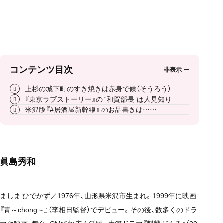
コンテンツ目次
上杉の城下町のすき焼きは赤身で候（そうろう）
『東京ラブストーリー』の “和賀部長”は人見知り
米沢版『#居酒屋新幹線』 のお品書きは……
眞島秀和
ましま ひでかず／1976年、山形県米沢市生まれ。1999年に映画
『青～chong～』（李相日監督）でデビュー。その後、数多くのドラ
マや映画、舞台、CMで幅広く活躍。大河ドラマ『麒麟がくる』（20