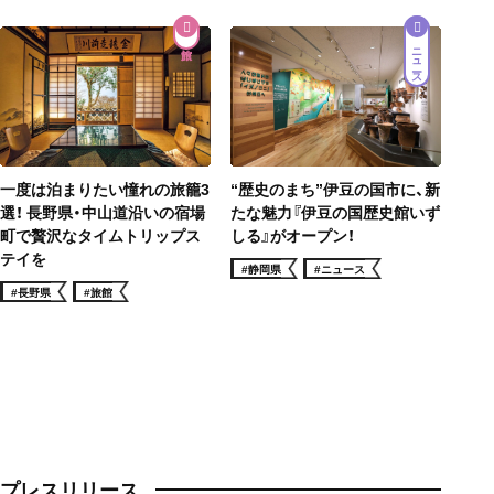
ニュース
一度は泊まりたい憧れの旅籠3
“歴史のまち”伊豆の国市に、新
選！ 長野県・中山道沿いの宿場
たな魅力『伊豆の国歴史館いず
町で贅沢なタイムトリップス
しる』がオープン！
テイを
#静岡県
#ニュース
#長野県
#旅館
プレスリリース