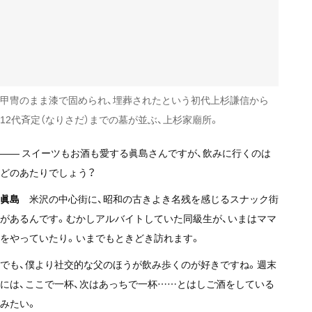
甲冑のまま漆で固められ、埋葬されたという初代上杉謙信から
12代斉定（なりさだ）までの墓が並ぶ、上杉家廟所。
—— スイーツもお酒も愛する眞島さんですが、飲みに行くのは
どのあたりでしょう？
眞島
米沢の中心街に、昭和の古きよき名残を感じるスナック街
があるんです。むかしアルバイトしていた同級生が、いまはママ
をやっていたり。いまでもときどき訪れます。
でも、僕より社交的な父のほうが飲み歩くのが好きですね。週末
には、ここで一杯、次はあっちで一杯……とはしご酒をしている
みたい。