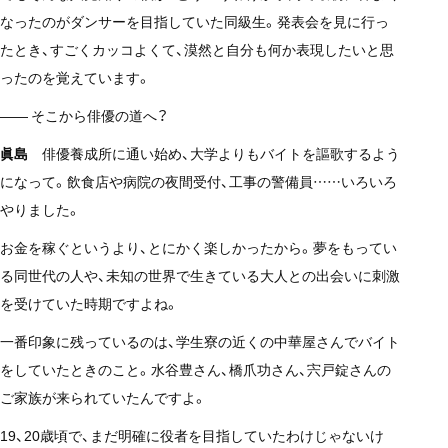
なったのがダンサーを目指していた同級生。発表会を見に行っ
たとき、すごくカッコよくて、漠然と自分も何か表現したいと思
ったのを覚えています。
—— そこから俳優の道へ？
眞島
俳優養成所に通い始め、大学よりもバイトを謳歌するよう
になって。飲食店や病院の夜間受付、工事の警備員……いろいろ
やりました。
お金を稼ぐというより、とにかく楽しかったから。夢をもってい
る同世代の人や、未知の世界で生きている大人との出会いに刺激
を受けていた時期ですよね。
一番印象に残っているのは、学生寮の近くの中華屋さんでバイト
をしていたときのこと。水谷豊さん、橋爪功さん、宍戸錠さんの
ご家族が来られていたんですよ。
19、20歳頃で、まだ明確に役者を目指していたわけじゃないけ