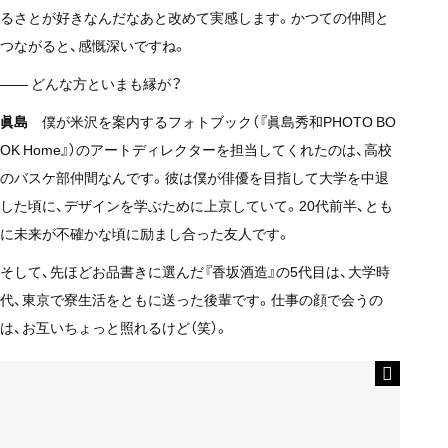
るさとが好きなんだなあと改めて実感します。かつての仲間と
つながると、感慨深いですね。
—— どんな方といまも縁が？
眞島
僕が米沢を案内するフォトブック（『眞島秀和PHOTO BO
OK Home』）のアートディレクターを担当してくれたのは、高校
のバスケ部仲間なんです。彼は僕が俳優を目指して大学を中退
した頃に、デザインを学ぶために上京していて。20代前半、とも
に未来が不確かな頃に励まし合った友人です。
そして、先ほどお品書きに選んだ『香坂酒造』の5代目は、大学時
代、東京で寮生活をともに送った後輩です。仕事の顔で会うの
は、お互いちょっと照れるけど（笑）。