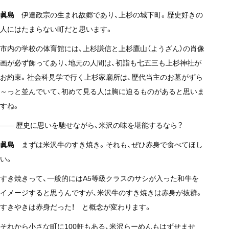
眞島
伊達政宗の生まれ故郷であり、上杉の城下町。歴史好きの
人にはたまらない町だと思います。
市内の学校の体育館には、上杉謙信と上杉鷹山（ようざん）の肖像
画が必ず飾ってあり、地元の人間は、初詣も七五三も上杉神社が
お約束。社会科見学で行く上杉家廟所は、歴代当主のお墓がずら
～っと並んでいて、初めて見る人は胸に迫るものがあると思いま
すね。
—— 歴史に思いを馳せながら、米沢の味を堪能するなら？
眞島
まずは米沢牛のすき焼き。それも、ぜひ赤身で食べてほし
い。
すき焼きって、一般的にはA5等級クラスのサシが入った和牛を
イメージすると思うんですが、米沢牛のすき焼きは赤身が抜群。
すきやきは赤身だった！ と概念が変わります。
それから小さな町に100軒もある、米沢らーめんもはずせませ