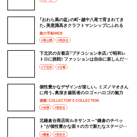
「おわら風の盆」の町・越中八尾で育まれてき
た、美意識高きクラフトマンシップにふれる
旅の手帖WEB
#富山県
#街歩き
下北沢の古着店『プチコション本店』で昭和レ
トロに挑戦！ ファッションは自由に楽しんだも
の勝ち
#下北沢
#古着
個性豊かなデザインが楽しい。ミズノマオさん
に伺う、奥深き歯医者のロゴ＝ハロゴの魅力
連載：COLLECTOR'S COLLECTION
#全国
#街歩き
北鎌倉台商店街ルネサンス～“鎌倉のチベッ
ト”が個性豊かな面々の力で新たなステージへ
～
#鎌倉
#街歩き