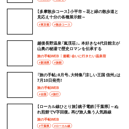
【多摩散歩コース】小平市～花と緑の散歩道と
見応え十分の各種展示館～
#東京都
#散歩コース
越後長野温泉『嵐渓荘』。本好きな4代目館主が
山奥の秘湯で歴史ロマンを伝承する
旅の手帖WEB
連載：会いに行きたい温泉宿
#新潟県
#旅館
『旅の手帖』8月号、大特集「涼しい王国 信州」は
7月10日発売！
旅の手帖WEB
#全国
#旅行
【ローカル線ひとり旅】銚子電鉄［千葉県］～ぬ
れ煎餅でV字回復。再び旅人集う人気路線
旅の手帖WEB
#千葉県
#ローカル線