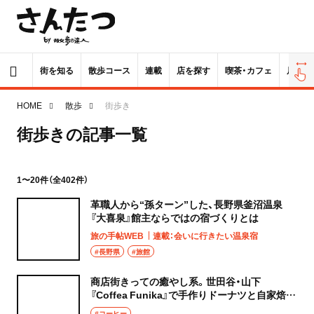
街を知る
散歩コース
連載
店を探す
喫茶・カフェ
居酒屋
HOME
散歩
街歩き
街歩きの記事一覧
1〜20件（全402件）
革職人から“孫ターン”した、長野県釜沼温泉
『大喜泉』館主ならではの宿づくりとは
旅の手帖WEB
連載：会いに行きたい温泉宿
#長野県
#旅館
商店街きっての癒やし系。世田谷・山下
『Coffea Funika』で手作りドーナツと自家焙煎
コーヒーの優しさに包まれる
#コーヒー