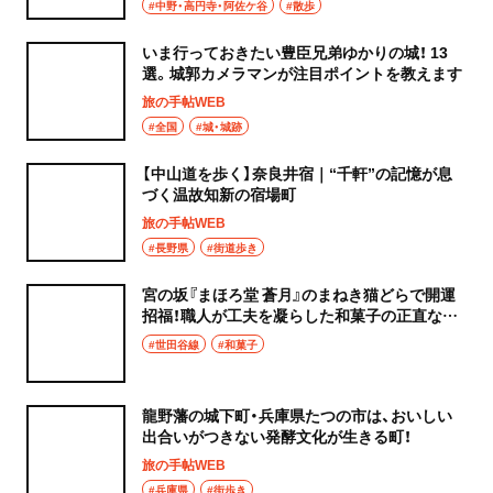
#中野・高円寺・阿佐ケ谷
#散歩
いま行っておきたい豊臣兄弟ゆかりの城！ 13
選。城郭カメラマンが注目ポイントを教えます
旅の手帖WEB
#全国
#城・城跡
【中山道を歩く】奈良井宿｜“千軒”の記憶が息
づく温故知新の宿場町
旅の手帖WEB
#長野県
#街道歩き
宮の坂『まほろ堂 蒼月』のまねき猫どらで開運
招福！職人が工夫を凝らした和菓子の正直な味
わいに癒やされる
#世田谷線
#和菓子
龍野藩の城下町・兵庫県たつの市は、おいしい
出合いがつきない発酵文化が生きる町！
旅の手帖WEB
#兵庫県
#街歩き