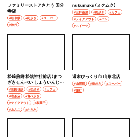
ファミリーストアさとう 国分
nukumuku（ヌクムク）
寺店
#三軒茶屋
#街歩き
#カフェ
#岐阜県
#街歩き
#スーパー
#テイクアウト
#パン
#旅行
#スイーツ
松﨑煎餅 松陰神社前店（まつ
週末びっくり市 山形北店
ざきせんべい しょういんじん
#山形県
#街歩き
#スーパー
じゃまえてん）
#世田谷線
#街歩き
#カフェ
#旅行
#喫茶店
#食べ歩き
#テイクアウト
#和菓子
#あんこ
#かき氷