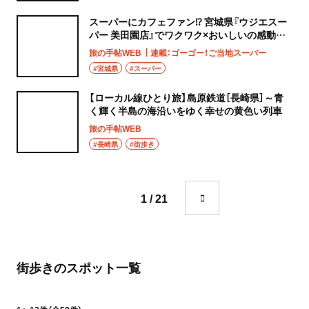
スーパーにカフェファン⁉ 宮城県『ウジエスー
パー 美田園店』でワクワク×おいしいの感動体
験
旅の手帖WEB
連載：ゴーゴー！ご当地スーパー
#宮城県
#スーパー
【ローカル線ひとり旅】島原鉄道［長崎県］～青
く輝く半島の海沿いをゆく幸せの黄色い列車
旅の手帖WEB
#長崎県
#街歩き
1 / 21
街歩きのスポット一覧