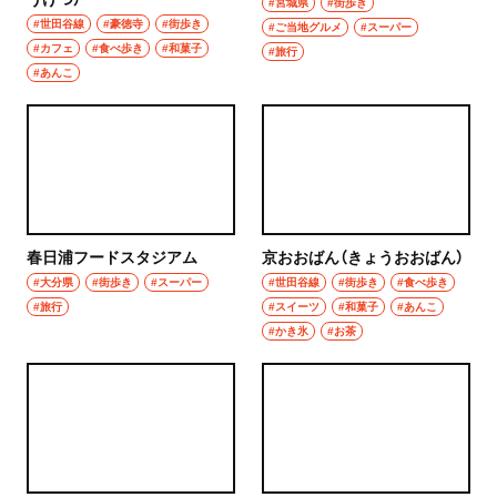
#宮城県
#街歩き
#世田谷線
#豪徳寺
#街歩き
#ご当地グルメ
#スーパー
#カフェ
#食べ歩き
#和菓子
#旅行
#あんこ
春日浦フードスタジアム
京おおばん（きょうおおばん）
#大分県
#街歩き
#スーパー
#世田谷線
#街歩き
#食べ歩き
#旅行
#スイーツ
#和菓子
#あんこ
#かき氷
#お茶