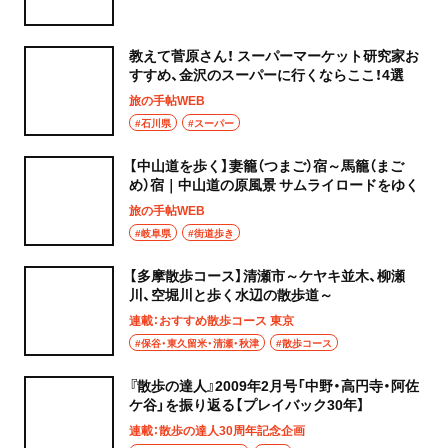
教えて菅原さん！ スーパーマーケット研究家お
すすめ、金沢のスーパーに行くならここ！4選
旅の手帖WEB
#石川県
#スーパー
【中山道を歩く】妻籠（つまご）宿～馬籠（まご
め）宿｜中山道の原風景 サムライロードをゆく
旅の手帖WEB
#岐阜県
#街道歩き
【多摩散歩コース】清瀬市～ケヤキ並木、柳瀬
川、空堀川と歩く水辺の散歩道～
連載：おすすめ散歩コース 東京
#保谷・東久留米・清瀬・秋津
#散歩コース
『散歩の達人』2009年2月号「中野・高円寺・阿佐
ケ谷」を振り返る【プレイバック30年】
連載：散歩の達人30周年記念企画