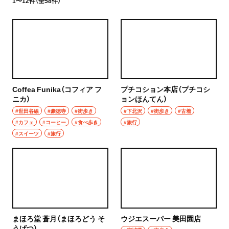
1〜12件（全58件）
Coffea Funika（コフィア フ
プチコション本店（プチコシ
ニカ）
ョンほんてん）
#世田谷線
#豪徳寺
#街歩き
#下北沢
#街歩き
#古着
#カフェ
#コーヒー
#食べ歩き
#旅行
#スイーツ
#旅行
まほろ堂 蒼月（まほろどう そ
ウジエスーパー 美田園店
うげつ）