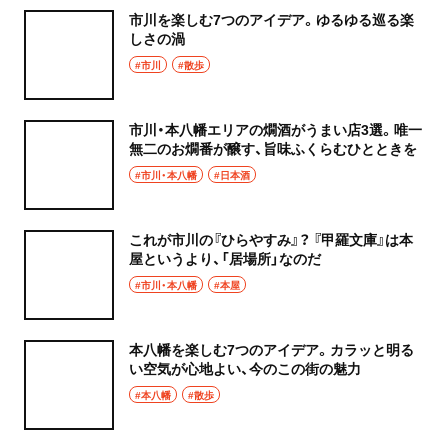
市川を楽しむ7つのアイデア。ゆるゆる巡る楽
しさの渦
#市川
#散歩
市川・本八幡エリアの燗酒がうまい店3選。唯一
無二のお燗番が醸す、旨味ふくらむひとときを
#市川・本八幡
#日本酒
これが市川の『ひらやすみ』？ 『甲羅文庫』は本
屋というより、「居場所」なのだ
#市川・本八幡
#本屋
本八幡を楽しむ7つのアイデア。カラッと明る
い空気が心地よい、今のこの街の魅力
#本八幡
#散歩