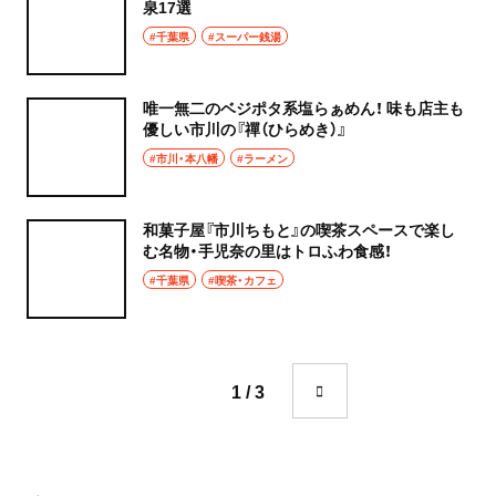
泉17選
#千葉県
#スーパー銭湯
唯一無二のベジポタ系塩らぁめん！ 味も店主も
優しい市川の『禪（ひらめき）』
#市川・本八幡
#ラーメン
和菓子屋『市川ちもと』の喫茶スペースで楽し
む名物・手児奈の里はトロふわ食感！
#千葉県
#喫茶・カフェ
1 / 3