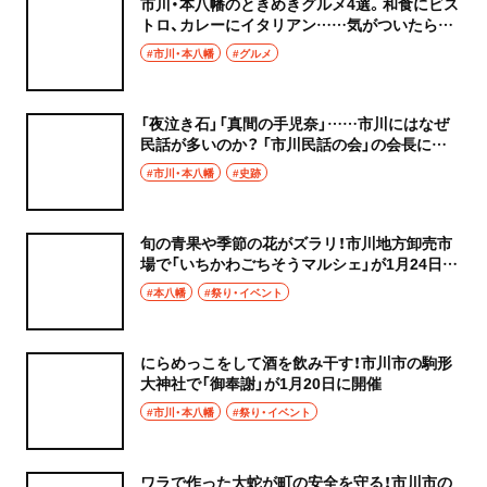
市川・本八幡のときめきグルメ4選。和食にビス
トロ、カレーにイタリアン……気がついたら行
きつけに！
#市川・本八幡
#グルメ
「夜泣き石」「真間の手児奈」……市川にはなぜ
民話が多いのか？ 「市川民話の会」の会長に聞
いてみた
#市川・本八幡
#史跡
旬の青果や季節の花がズラリ！市川地方卸売市
場で「いちかわごちそうマルシェ」が1月24日に
開催
#本八幡
#祭り・イベント
にらめっこをして酒を飲み干す！市川市の駒形
大神社で「御奉謝」が1月20日に開催
#市川・本八幡
#祭り・イベント
ワラで作った大蛇が町の安全を守る！市川市の