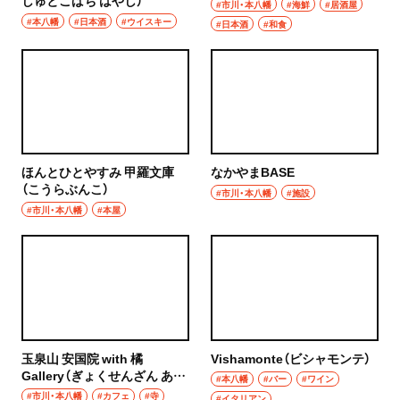
しゅとこばち はやし）
#市川・本八幡
#海鮮
#居酒屋
#本八幡
#日本酒
#ウイスキー
#日本酒
#和食
ほんとひとやすみ 甲羅文庫
なかやまBASE
（こうらぶんこ）
#市川・本八幡
#施設
#市川・本八幡
#本屋
玉泉山 安国院 with 橘
Vishamonte（ビシャモンテ）
Gallery（ぎょくせんざん あん
#本八幡
#バー
#ワイン
こくいん ウィズ たちばなギャ
#市川・本八幡
#カフェ
#寺
#イタリアン