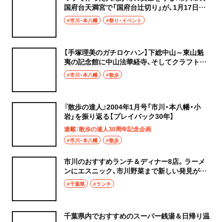
国府台天満宮で「国府台辻切り」が、1月17日に
開催
#市川・本八幡
#祭り・イベント
【手塚理美のガチロケハン】下総中山～東山魁
夷の記念館に中山法華経寺、そしてクラフトビ
ールで乾杯！
#市川・本八幡
#散歩
『散歩の達人』2004年1月号「市川・本八幡・小
岩」を振り返る【プレイバック30年】
連載：散歩の達人30周年記念企画
#市川・本八幡
#散歩
市川のおすすめランチ＆ディナー8店。ラーメ
ンにエスニック、市川野菜まで新しい発見がた
くさん！
#千葉県
#ランチ
千葉県内でおすすめのスーパー銭湯＆日帰り温