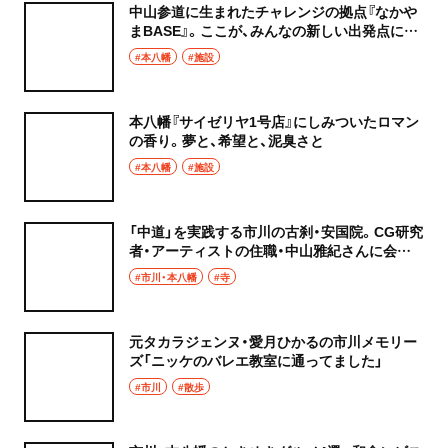
中山参道に生まれたチャレンジの拠点『なかや
まBASE』。ここが、みんなの新しい出発点にな
る
#本八幡
#施設
本八幡『サイゼリヤ1号店』にしみついたロマン
の香り。夢と、希望と、泥臭さと
#本八幡
#施設
「中道」を実践する市川の古刹・安国院。CG研究
者・アーティストの住職・中山雅紀さんに会い
に行く
#市川・本八幡
#寺
元タカラジェンヌ・愛月ひかるの市川メモリー
ズ「ニッケのバレエ教室に通ってました」
#市川
#散歩