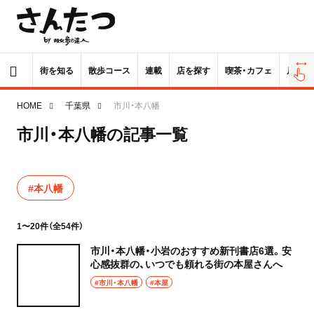
街を知る
散歩コース
連載
店を探す
喫茶・カフェ
居酒屋
HOME
千葉県
市川・本八幡
市川・本八幡の記事一覧
#本八幡
1〜20件（全54件）
市川・本八幡・小岩のおすすめ新刊書店6選。安
心感抜群の、いつでも頼れる街の本屋さんへ
#市川・本八幡
#本屋