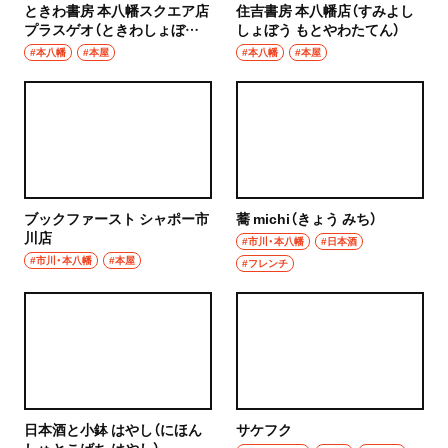
ときわ書房 本八幡スクエア店
住吉書房 本八幡店（すみよし
プラスゲオ（ときわしょぼう
しょぼう もとやわたてん）
もとやわたすくえあてん ぷら
#本八幡
#本屋
#本八幡
#本屋
すげお）
ブックファースト シャポー市
蕎 michi（きょう みち）
川店
#市川・本八幡
#日本酒
#市川・本八幡
#本屋
#フレンチ
日本酒と小鉢 はやし（にほん
サケフク