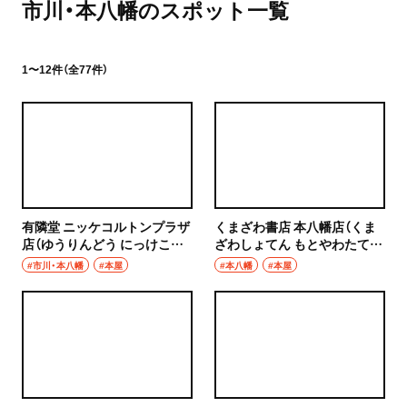
市川・本八幡のスポット一覧
1〜12件（全77件）
有隣堂 ニッケコルトンプラザ
くまざわ書店 本八幡店（くま
店（ゆうりんどう にっけこる
ざわしょてん もとやわたて
とんぷらざてん）
ん）
#市川・本八幡
#本屋
#本八幡
#本屋