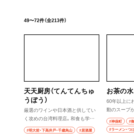
岩手県
49〜72件（全213件）
宮城県
秋田県
山形県
福島県
茨城県
天天厨房（てんてんちゅ
お茶の水
つくば
うぼう）
60年以上に
守谷
動のスープ
厳選のワインや日本酒と供してい
てに、常に
く攻めの台湾料理店。和食も学ん
取手
#神保町
#
店。旧東池袋
だ台湾人店主が、本場の再現どころ
#ラーメン・つ
#明大前・下高井戸・千歳烏山
#居酒屋
栃木県