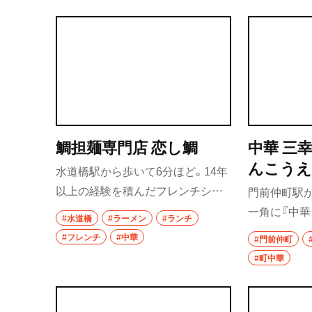
浦和
名物麺、重慶小麺は痺れと辛さが特
豆腐はごは
徴で、店を訪れた中国出身者にも喜
だ。
大宮
ばれている。夜は中国料理をアレ
所沢・狭山・入間
ンジしたおつまみとワインを合わ
せて締めに麺類を食べる人も多
飯能
い。
所沢
鯛担麺専門店 恋し鯛
中華 三
んこうえ
入間
水道橋駅から歩いて6分ほど。14年
以上の経験を積んだフレンチシェ
門前仲町駅か
狭山
フの監修で、2020年に誕生したラ
一角に『中華
#水道橋
#ラーメン
#ランチ
ーメン店だ。看板メニューの鯛担
かしい町中
川越・朝霞・ふじ
#フレンチ
#中華
#門前仲町
志木
麺（汁あり）980円をはじめ、それぞ
中でも定番
#町中華
れの料理にはフレンチの技と情熱
チャーハン、
川越
が注ぎこまれている。店名からも
つ。ランチ
秩父・長瀞・三峰
わかる通り、鯛だしを基調としたメ
ーハンを10