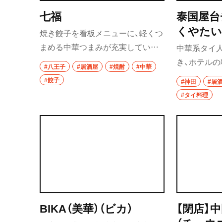
まらなくなる一品だ。
椎名町・東長崎・
七福
泰国屋台
千川
くやたい
焼き餃子を看板メニューに、軽くつ
椎名町
まめる中華つまみが充実している
中華系タイ
居酒屋。八王子の人気バー
き、ホテル
東長崎
#八王子
#居酒屋
#焼酎
#中華
『SEVEN’S ROOM』や『FINE』など
んだチャオ
#餃子
#神田
#居
要町
の系列店で、厚めのもちもち生地に
をもつチコ
#タイ料理
粗挽きの国産もち豚をたっぷり包
中華と銘打
千川
んだ餃子は系列でも人気の一品
はタイの現
だ。飲み物のおすすめは焼酎500円
保谷・東久留米・
鶏から、つま
秋津
～。定番の白波や黒霧島などのほ
まで幅広く
か、メニューにない銘柄もある。
も評判だ。
経堂・千歳船橋・
谷大蔵・成城学園
経堂
BIKA（美華）（ビカ）
【閉店】
千歳船橋