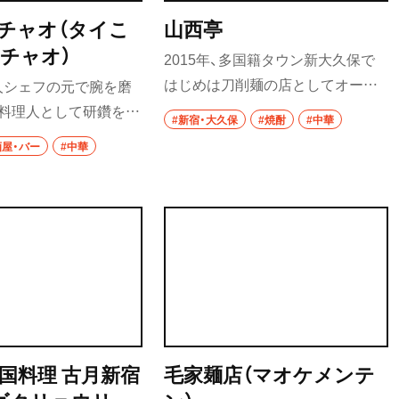
イタリアン
要町・
チャオ（タイこ
山西亭
ピザ
チャオ）
2015年、多国籍タウン新大久保で
フレンチ
はじめは刀削麺の店としてオープ
人シェフの元で腕を磨
ン。山西省出身の客に頼まれたと
の料理人として研鑽を積
#新宿・大久保
#焼酎
#中華
スペイン料理
きだけ出していた故郷の味が、次第
さんは、タイ留学の経験
酒屋・バー
#中華
にその「裏メニュー」が評判になり、
さんと結婚すると、タイ
パエリヤ
表メニューとして定着していっ
った店を始めた。料理
レストラン
た。山西省のしんどい山暮らしだ
国王が絶賛したよだれ
からこそ生まれた独特の麺料理は、
清瀬・
みに最適な400円小皿
ナポリタン
日本ではこの店でしか味わえない
揃え、エビのバター焼き
食文化だ。莜麺栲栳栳（燕麦のせい
アジア・エスニック
祖師ヶ
前
ろ蒸し麺）1500円、炒蕎麦灌腸（蕎
中華
麦餅の炒めもの）1080円、五彩猫耳
朶（猫耳麺の五彩炒め）1500円、过
町中華
中国料理 古月新宿
毛家麺店（マオケメンテ
油肉（豚肉と野菜の香酢炒め）1200