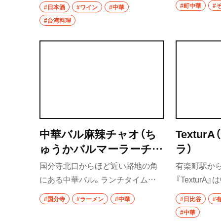
の町中華メ
かそれ以上の出来の台湾料理を提
#町中華
#
#日本酒
#ワイン
#中華
レーライス
供している。天天＝毎日来てもら
#台湾料理
群馬県
えるように内容に比べ値段は抑え
めだ。
前橋
高崎
埼玉県
草加・越谷・春日
中華バル麻辣チャオ（ち
Textu
草加
ゅうかバルマーラーチャ
ラ）
越谷
オ）
国分寺北口からほど近い路地の角
有楽町駅か
にある中華バル。ランチタイムだ
『Textur
春日部
けでなくディナータイムにも担々
フレンチが
#国分寺
#ラーメン
#中華
#日比谷
#
大宮・浦和
麺をはじめ、各種麺類が豊富。中で
最初はマイ
#中華
も四川省の一部だった都市・重慶の
辛味がくる