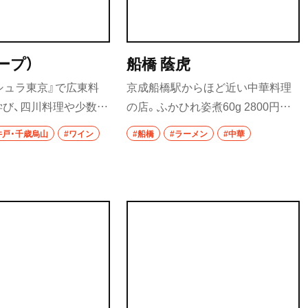
おでん
もつ焼き
ノープ）
船橋 蔭虎
シュラ東京』で広東料
京成船橋駅からほど近い中華料理
うなぎ
学び、四川料理や少数民
の店。ふかひれ姿煮60g 2800円の
食堂
も修業した店主による
ソースは、深いコクとマイルドな後
井戸・千歳烏山
#ワイン
#船橋
#ラーメン
#中華
イス使いを体感でき
味を兼ね備えた体に染み入るおい
洋食・西洋料理
でコンポートにしたキ
しさ。鶏ガラや手羽先を8時間ほど
パスタ
山椒、花椒をアクセント
煮出してからひと晩寝かせる鶏白
ョウガの甘酢漬けはク
湯のベースが決め手で、クリーミー
洋食
みずみずしく仕上げて
でマイルドな味はヤミツキになる
ほど。同じスープを使ったラーメ
オムライス
・富里
ンも名物で、『浅草開化楼』特製の
ハンバーグ
もちもち麺とも相性抜群だ。