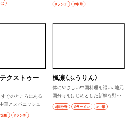
ニューを数々復刻し、カ
で時々落語会を開いている。落語
そば
#ランチ
#中華
なども人気。
や漫才、演芸のポスターや千社札が
食べ歩き
貼られ雰囲気たっぷり。『四川飯
店』、陳建一氏の直営店出身なので
ランチ
麻婆豆腐や坦々麺の味は本格派。
カレー
テイクアウト
部
野菜料理
rA（テクストゥー
楓凛（ふうりん）
海鮮
体にやさしい中国料理を謳い、地元
鍋
国分寺をはじめとした新鮮な野菜
らすぐのところにある
や厳選した調味料などを使用。オ
A』は中華とスパニッシュ、
ご当地グルメ
#国分寺
#ラーメン
#中華
ーナーシェフは、赤坂の老舗、田無
融合したレストラン。
有楽町
#ランチ
居酒屋・バー
の野菜料理が名物の店と中国料理
ルド、あとからジワッと
店で腕を磨いて2017年に独立。2店
ランチプレートの麻婆