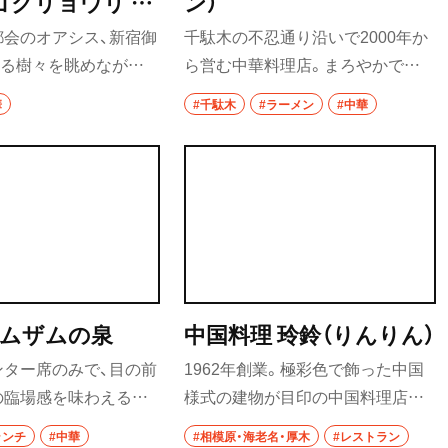
ゴクリョウリ コ
ン）
円、汾酒（コーリャン焼酎）グラス
台湾料理
ジュク）
都会のオアシス、新宿御
千駄木の不忍通り沿いで2000年か
1100円、ボトル4200円。
タイ料理
茂る樹々を眺めながら
ら営む中華料理店。まろやかで旨
、体に優しい料理。食
味あるスープに、最高級の山椒がピ
焼肉
華
#千駄木
#ラーメン
#中華
バランスを整え、体調を
リリと痺れる担々麺が名物。平日
八重洲
食養生をコースやアラカ
の15時まではライス無料のメニュ
餃子
める。
ーも多い。
そば・うどん
そば
うどん
比谷・
ザムザムの泉
中国料理 玲鈴（りんりん）
パン
ンター席のみで、目の前
1962年創業。極彩色で飾った中国
サンドイッチ
の臨場感を味わえる。
様式の建物が目印の中国料理店。
てから打つ麺はコシや
店内には中国古美術品や調度品が
トースト
ランチ
#中華
#相模原・海老名・厚木
#レストラン