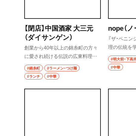
市川・本八幡
市川
【閉店】中国酒家 大三元
nope（
本八幡
（ダイサンゲン）
『ザ・ペニン
柏・松戸・流山
理の伝統を
創業から40年以上の錦糸町の方々
族料理店で
に愛され続ける伝説の広東料理屋、
流山
#明大前・下高
多彩なスパ
中国酒家『大三元』。メディアでも
#中華
#錦糸町
#ラーメン・つけ麺
我孫子
る。紹興酒
取り上げられている齋藤シェフオ
#ランチ
#中華
ンカンは青
リジナルの、かいわれ大根がこれで
柏
に。また、ミ
もかと乗った汁なし辣醤麺（ラージ
ミンでより
ャンメン）1230円は、複雑な味わい
松戸
みせる。
と適度な痺れが口内に広がりつつ、
成田・佐倉・佐原
最後には山椒の香りが鼻から抜け
る。心地よい余韻と絶妙にコント
東京都
ロールされた辛みと痺れで箸が止