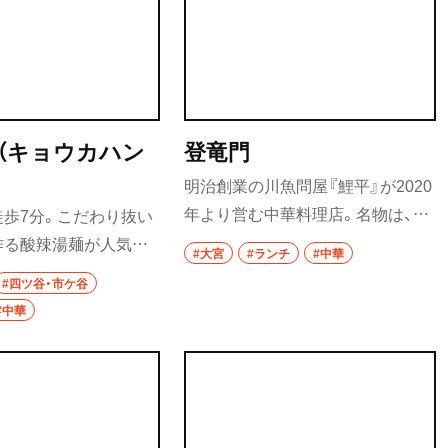
ホッピー
ムがあるものの、あっ
てくる辛み。唯一無二の甘辛さは
味わいでぺろりと食べ
クセになる。数十年来のリピータ
サワー
ーも多い虎特製スタミナそばは絶
対に試したい一品だ。
カクテル
（キョウカハン
登竜門
和食・郷土料理
明治創業の川魚問屋『鯉平』が2020
定食
年より営む中華料理店。名物は、川
歩7分。こだわり抜い
沼
魚料理だ。細切れの蒲焼きもごは
作る酸辣湯麺が人気の
寿司
#大宮
#ランチ
#中華
んもたっぷりの鰻炒飯は、中国のた
。その食材は、地方まで
#四ツ谷・市ケ谷
まり醤油と山椒油で仕上げ、刻んだ
とんかつ
いて調達することもあ
#中華
ズッキーニとレタスがアクセント
とが大好きな店主は、
和食
に。本場にはないオリジナリティ
代から引き継いだ店のメ
あふれる味を堪能したい。
リジナリティーを加え
焼き鳥
らの味も守っている。
天ぷら