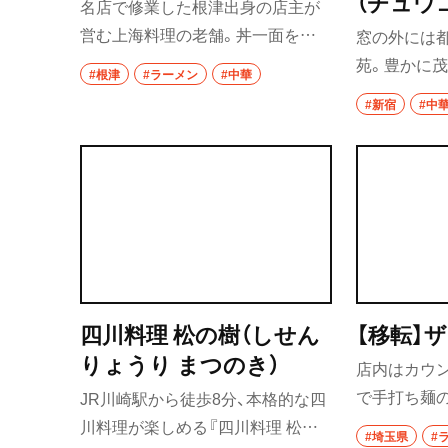
（チュウ
名店で修業した根津出身の店主が
ゲツシン
祖師ヶ谷大蔵
営む上海料理の老舗。丼一面をニ
窓の外には
ラと肉味噌が覆う韮菜湯麵（ニラそ
苑。豊かに
成城学園前
#根津
#ラーメン
#中華
ば）が名物だが、常連からはエビそ
いただくのは
#新宿
#中
ばや五目そばのほか一品料理も根
事で内臓の
東京駅・丸の内・
強い人気。
管理する、
東京駅
ルトで楽し
八重洲
銀座
有楽町・新橋・日
汐留
四川料理 松の樹（しせん
【移転】
りょうり まつのき）
店内はカウ
日比谷
で手打ち麺
JR川崎駅から徒歩8分、本格的な四
有楽町
注文が入っ
川料理が楽しめる『四川料理 松の
#埼玉県
#