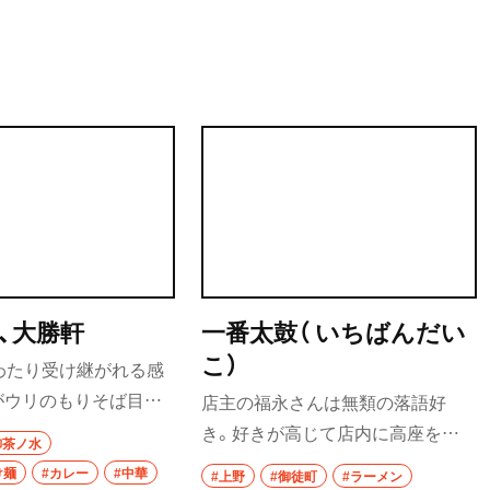
街歩き
散歩コース
喫茶・カフェ
カフェ
喫茶店
コーヒー
、大勝軒
一番太鼓（ いちばんだい
ラーメン・つけ麺
こ）
わたり受け継がれる感
ラーメン
がウリのもりそば目当
店主の福永さんは無類の落語好
お客さんでにぎわう人気
き。好きが高じて店内に高座を置
グルメ
御茶ノ水
大勝軒、山岸一雄さん
ける小上がりを作ったほどで、ここ
け麺
#カレー
#中華
#上野
#御徒町
#ラーメン
モーニング