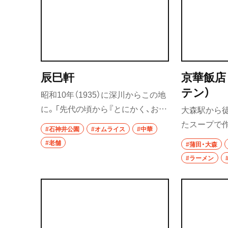
ニューが並び、月1回ほどのペース
き、ボリュー
秩父
で期間限定メニューも登場。また
さりとした
麺類だけでなく、鯛の旨み香る鯛め
られる。
上尾・久喜・熊谷
し300円も人気だ。
千葉県
辰巳軒
京華飯店
テン）
野田
昭和10年（1935）に深川からこの地
に。「先代の頃から『とにかく、おな
大森駅から徒
千葉・船橋・津田
かいっぱい食べて』って、気持ちで
たスープで
#石神井公園
#オムライス
#中華
千葉
やっててね」と、店主。人気のAセッ
『京華飯店』
#老舗
#蒲田・大森
トは、その言葉をカタチにしたよう
店主が出向
#ラーメン
船橋
だ。ひと口カツに焼き豚、ロースハ
る。食べるこ
ムなど、皿からあふれんばかりだ。
先々代・先
津田沼
ニューにオ
習志野
つつ、昔なが