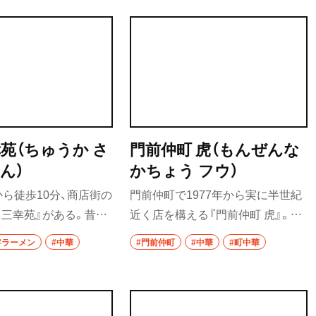
居酒屋
舗どちらの名物や特徴を自分なり
んとの相性バツグン
にアレンジした料理を提供してい
バー
る。テーブル席とカウンター席合
・飯能
日本酒
わせて20席ほどで、女性1人客でも
入りやすいようにと明るく清潔に
焼酎
整えられた店内は居心地がいい。
立ち飲み
幸苑（ちゅうか さ
門前仲町 虎（もんぜんな
ん）
かちょう フウ）
せんべろ
ら徒歩10分、商店街の
門前仲町で1977年から実に半世紀
ビール
 三幸苑』がある。昔懐
近く店を構える『門前仲町 虎』。こ
華を味わうことができ、
の店の看板メニューは虎特製スタ
み野・
ワイン
#ラーメン
#中華
#門前仲町
#中華
#町中華
のメニューはたんめん、
ミナそば900円。濃厚でほとんど黒
地酒
手作りぎょうざの3
に近い真っ赤なスープは一見激辛
ではたんめん＋半チャ
かと思わせられるが、まず感じるの
ウイスキー
口
00円で楽しむことがで
は甘み。そして後から遅れてやっ