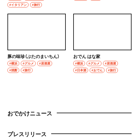
#イタリアン
#旅行
豚の味珍（ぶたのまいちん）
おでん はな家
#横浜
#グルメ
#居酒屋
#横浜
#グルメ
#居酒屋
#焼酎
#旅行
#日本酒
#おでん
#旅行
おでかけニュース
プレスリリース