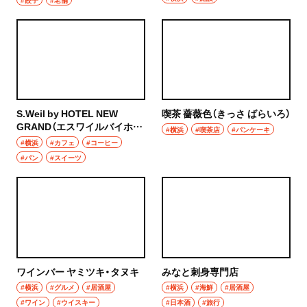
S.Weil by HOTEL NEW
喫茶 薔薇色（きっさ ばらいろ）
GRAND（エスワイルバイホテ
#横浜
#喫茶店
#パンケーキ
ルニューグランド）
#横浜
#カフェ
#コーヒー
#パン
#スイーツ
ワインバー ヤミツキ・タヌキ
みなと刺身専門店
#横浜
#グルメ
#居酒屋
#横浜
#海鮮
#居酒屋
#ワイン
#ウイスキー
#日本酒
#旅行