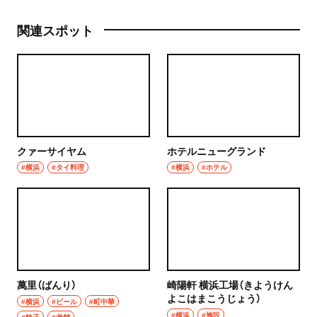
関連スポット
クァーサイヤム
ホテルニューグランド
#横浜
#タイ料理
#横浜
#ホテル
萬里（ばんり）
崎陽軒 横浜工場（きようけん
よこはまこうじょう）
#横浜
#ビール
#町中華
#横浜
#施設
#餃子
#老舗