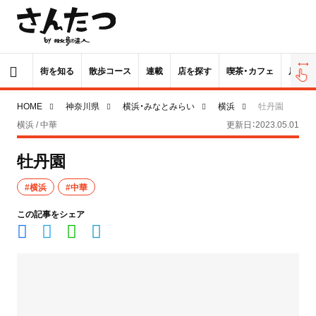
街を知る
散歩コース
連載
店を探す
喫茶・カフェ
居酒屋
HOME
神奈川県
横浜・みなとみらい
横浜
牡丹園
横浜 / 中華
更新日：2023.05.01
牡丹園
#横浜
#中華
この記事をシェア