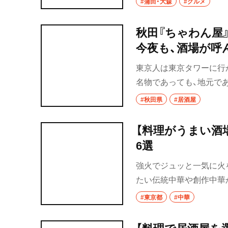
#蒲田・大森
#グルメ
秋田『ちゃわん屋
今夜も、酒場が呼
東京人は東京タワーに行
名物であっても、地元で
し……」と、灯台下暗し
#秋田県
#居酒屋
「レト建」が好きなのだ
していた。
【料理がうまい酒
6選
強火でジュッと一気に火
たい伝統中華や創作中華
れ。
#東京都
#中華
【料理で居酒屋を