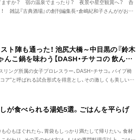
てますか？ 宿の温泉でまったり？ 夜景や星空観賞へ？ 呑
ょ！ 雑誌『古典酒場』の創刊編集長・倉嶋紀和子さんががおす
けてご案内。今回は北の異世界、岩手県盛岡市の櫻山横丁（東大
居の間に酒場街が広がる不思議な光景と、心地いい盛岡の夜に
ャスト陣も通った！ 池尻大橋～中目黒の『鈴木
ゃんこ鍋を味わう【DASH・チサコの 飲んだ
リング所属の女子プロレスラー、DASH・チサコ。パイプ椅
ドコア”と呼ばれる試合形式を得意とし、その激しくも美しい闘
イーン」の異名をほしいままにする。プライベートでは、無類の
舗酒場をこよなく愛する彼女が足しげく通う、とっておきの酒
中目黒の間にある『メシ酒場 鈴木ちゃん 奥中目』をご紹介！
しが食べられる湯処5選。ごはんを平らげ
！
身も心もほぐれたら、胃袋もしっかり満たして帰りたい。食材
もこだわり、その手のかけ方は、もはや専門料理店以上。ごはん