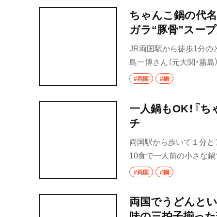
ちゃんこ鍋の代名詞『ちゃんこ
ガラ“豚骨”スープ
JR両国駅から徒歩1分
島一博さん（元大関・霧
しのぎを削る場所だが「両
#両国
#鍋
判の秘密に迫りたい。
一人鍋もOK！『
チ
両国駅から歩いて１分と
10食で一人前の小さな
んこ鍋を、一人ランチで
#両国
#鍋
両国でうどんといえ
味の三拍子揃った