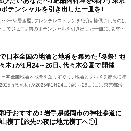
のポテンシャルを引き出した一皿を！
いバーや居酒屋、フレンチレストランを紹介。提供されるのは
、そしてジビエ。肉のポテンシャルを引き出した一皿に、食材に
うかがえる。合わせる酒は、日本酒、ワイン、焼酎など、こちら
で日本全国の地酒と地肴を集めた「冬祭！ 地
代々木」が1月24～26日、代々木公園で開催
、日本全国地酒＆地肴を選りすぐり。地酒とグルメを贅沢に味
025in代々木」が2025年1月24日（金）～26日（日）、東京都渋谷
れる。
紀和子おすすめ！ 岩手県盛岡市の神社参道に
山横丁【旅先の夜は地元横丁へ①】