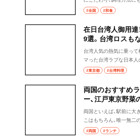
目当てに足を運びたくな
#全国
#和食
在日台湾人御用達
9選。台湾ロスも
台湾人気の熱気に乗って
マった台湾ラブな日本人
石混交状態。そんな中か
#東京都
#台湾料理
店や名所を選んでみた。
ワンマニア）は通うべし。
両国のおすすめラ
ー、江戸東京野菜
両国といえば、駅前に大
こはもちろん、唯一無二
んでもそろう。両国でぜ
#両国
#ランチ