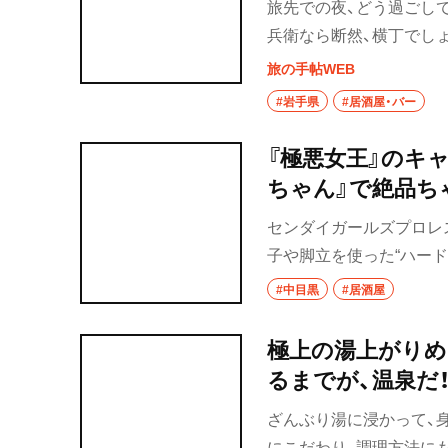
旅先での夜、どう過ごし
兵衛なら断然、横丁でし
すめする横丁を3回に分
旅の手帖WEB
通商店街）へ。鳥居と鳥
#岩手県
#居酒屋・バー
酔いしれよう。
『極悪女王』のキ
ちゃん』で絶品ち
らYABAI！】
センダイガールズプロレス
子や脚立を使った“ハー
いぶりで「ハードコアク
#中目黒
#居酒屋
酒好き。ハイボールと老
場――今回は、池尻大橋と
極上の湯上がりめ
るまでが、温泉だ
ざんぶり湯に浸かって、
にこだわり、調理方法に