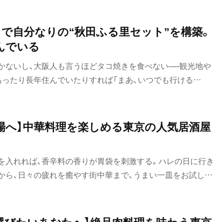
』で自分なりの“秋田ふる里セット”を構築。
んでいる
かないし、大阪人も言うほどタコ焼きを食べない──観光地や
あったり長年住んでいたりすれば「まあ、いつでも行ける
なことがよくある。私もまさしくその通りで、レトロ建築、通称
が、私としたことが地元である秋田市内のレト建めぐりを失念
場へ】中華料理を楽しめる東京の人気居酒屋
を入れれば、香辛料の香りが胃袋を刺激する。ハレの日に行き
から、日々の疲れを癒やす街中華まで、うまい一皿をお試しあ
選びたいあなたへ】絶品肉料理を味わう東京