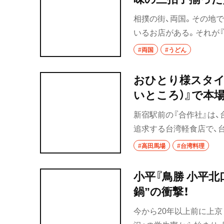
相撲の街、両国。その地
いるお店がある。それが『う
打ちうどんにこだわり続
#両国
#うどん
品うどんを作り続けるオ
た。
おひとり様スタイ
いところ）』で本
新宿駅前の『合作社』は
追求する台湾軽食店で、台
の明治通りの交差点近く
#高田馬場
#台湾料理
列店をオープンした。店名
店だ。「台湾の良き場所」
小平『鳥勝 小平北
ングのセンスからしてニ
鍋”の衝撃！
今から20年以上前に上