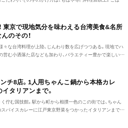
る湯処を紹介します。
！ 東京で現地気分を味わえる台湾美食&名所
なんのその！
様々な台湾料理が上陸、じんわり数を広げつつある。現地でハ
の営む小洒落た店なども加わり、バラエティー豊かで楽しい玉
ら東京在住の台湾人の監修の元、本場の人が普段使いする美味
コロナの影響で現地に戻れず、やきもきしている台灣迷（タイ
ンチ8店。1人用ちゃんこ鍋から本格カレ
のイタリアンまで。
きく佇む国技館。駅から町から相撲一色のこの街では、ちゃん
のスパイスカレーに江戸東京野菜をつかったイタリアンまでな
ひ訪れたいランチの店を紹介！