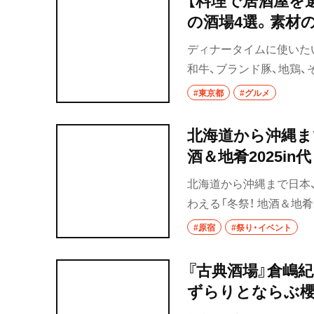
の酒場4選。素材
ディナータイムに使いた
和牛、ブランド豚、地鶏
対する店主の愛の深さが
#東京都
#グルメ
も一級品だ。
北海道から沖縄ま
酒＆地肴2025in
北海道から沖縄まで日本
わえる「冬祭！ 地酒＆地肴2
区の代々木公園で開催さ
#原宿
#祭り・イベント
『古典酒場』倉嶋
ずらりとならぶ櫻