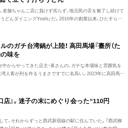
で、老舗ちゃんこ店に負けず劣らず、地元民の舌を魅了し続けて
どんダイニングYoshi』だ。2010年の創業以来、ひたすら手
けてきたこの店のうどんの味は、本物に違いない。今回は、絶
ーナーの早瀬さんに、お店やうどんへの想いを語ってもらっ
ルのガチ台湾鍋が上陸！ 高田馬場『臺所（た
場の味を
、台中からやってきた店主・黃さんの、ガチな本場味と雰囲気を
湾人客が列を作るうまさですでに名高い。2023年に高田馬場
に2号店も開店、勢いに乗って同年12月、同じく高田馬場に系
を「臺所」と書いて「たいところ」という、いわゆる火鍋の専門
と「台所」を重ねた造語で、『合作社』と同様、ひねりあるネーミ
口店』。迷子の末にめぐり会った“110円
ヤリである。
京して、それからずっと西武新宿線の駅に住んでいた。「西武柳