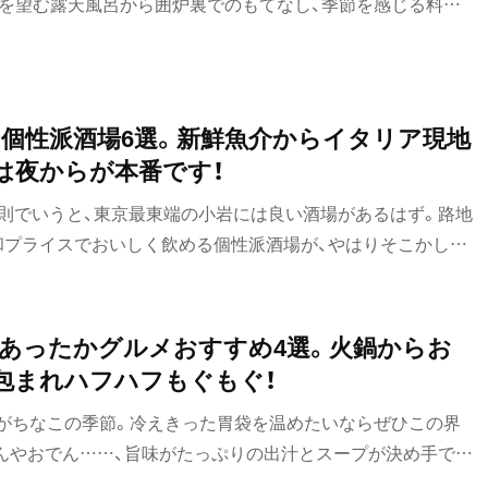
スを望む露天風呂から囲炉裏でのもてなし、季節を感じる料理
能することができる。この夏は都会の喧騒から離れ、信州の里
かな風に包まれながら、心と身体をゆっくりと解きほぐす。日
ダウンのひとときを過ごしたい。
個性派酒場6選。新鮮魚介からイタリア現地
は夜からが本番です！
法則でいうと、東京最東端の小岩には良い酒場があるはず。路地
昭和プライスでおいしく飲める個性派酒場が、やはりそこかしこ
せず言えるほど、酩酊（めいてい）しました～。
のあったかグルメおすすめ4選。火鍋からお
包まれハフハフもぐもぐ！
がちなこの季節。冷えきった胃袋を温めたいならぜひこの界
どんやおでん……、旨味がたっぷりの出汁とスープが決め手で
しみじみとつぶやきたくなる4軒がお待ちかね。