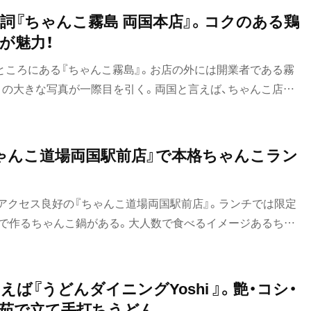
霧島 両国本店』。コクのある鶏
が魅力！
のところにある『ちゃんこ霧島』。お店の外には開業者である霧
島）の大きな写真が一際目を引く。両国と言えば、ちゃんこ店が
国でちゃんこと言えば『霧島』！」という呼び声も高い。この評
ちゃんこ道場両国駅前店』で本格ちゃんこラン
アクセス良好の『ちゃんこ道場両国駅前店』。ランチでは限定
鍋で作るちゃんこ鍋がある。大人数で食べるイメージあるちゃ
も手軽に楽しめると評判だ。
ば『うどんダイニングYoshi 』。艶・コシ・
茹で立て手打ちうどん