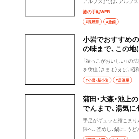
アルプス』では、アルプ
など上質な田舎体験を堪
旅の手帖WEB
山へ。澄んだ空気と涼や
#長野県
#旅館
常を忘れ、贅沢なクール
小岩でおすすめの
の味まで、この地
「端っこがおいしい」の
を彷徨（さまよ）えば、
に。「小岩は濃いわ」を臆
#小岩・新小岩
#居酒屋
蒲田・大森・池上
でんまで、湯気に
手足がギュッと縮こまり
隈へ。釜めし、鍋に、う
す。「あぁ、おいしい」。