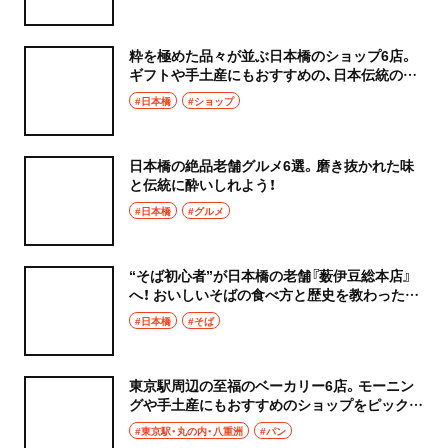
粋を極めた品々が並ぶ日本橋のショップ6店。
ギフトや手土産にもおすすめの、日本伝統の美
が詰まった品がいっぱいあります！
#日本橋
#ショップ
日本橋の絶品老舗グルメ6選。磨き抜かれた味
と伝統に酔いしれよう！
#日本橋
#グルメ
“そば初心者”が日本橋の老舗『薮伊豆総本店』
へ！ おいしいそばの食べ方と歴史を教わった
【江戸文化を訪ねて】
#日本橋
#そば
東京駅周辺の至福のベーカリー6店。モーニン
グや手土産にもおすすめのショップをピックア
ップ！
#東京駅・丸の内・八重洲
#パン