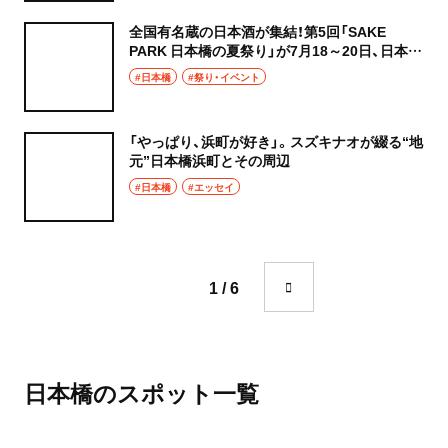
全国有名蔵の日本酒が集結！第5回「SAKE
PARK 日本橋の夏祭り」が7月18～20日、日本橋
の仲通り・福徳の森で開催
#日本橋
#祭り・イベント
「やっぱり、浜町が好き」。スズキナオが綴る“地
元”日本橋浜町とその周辺
#日本橋
#エッセイ
1 / 6
日本橋のスポット一覧