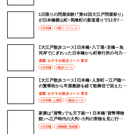
1日限りの問屋体験！「第42回大江戸問屋祭り」
が日本橋横山町・馬喰町の新道通りで12月7日
に開催
#日本橋
#祭り・イベント
【大江戸散歩コース】日本橋・八丁堀・京橋～魚
河岸でにぎわった日本橋から町奉行所の与力・
同心が住む町へ～
連載：おすすめ散歩コース 東京
#日本橋
#散歩コース
【大江戸散歩コース】日本橋・人形町～江戸随一
の繁華街から牢屋敷跡を経て歌舞伎で栄えた人
形町へ～
連載：おすすめ散歩コース 東京
#日本橋・人形町
#散歩コース
家康は「貨幣」でも天下統一！ 日本橋『貨幣博物
館』へ江戸時代の大判・小判の実物を見に行こ
う【江戸文化を訪ねて】
#日本橋
#博物館・美術館