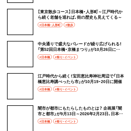
【東京散歩コース】日本橋・人形町～江戸時代か
ら続く老舗を巡れば、街の歴史も見えてくる～
#日本橋・人形町
#散歩
中央通りで盛大なパレードが繰り広げられる！
「第52回日本橋・京橋まつり」が10月26日に開
催
#日本橋
#祭り・イベント
江戸時代から続く！宝田恵比寿神社周辺で「日本
橋恵比寿講べったら市」が10月19・20日に開催
#日本橋
#祭り・イベント
闇市が都市にもたらしたものとは？ 企画展「闇
市と都市」が9月13日～2026年2月23日、日本橋
『高島屋史料館TOKYO』で開催
#日本橋
#祭り・イベント