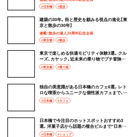
#日本橋
#散歩
建築の30年。街と歴史を顧みる視点の進化【東
京と散歩の30年】
連載：散歩の達人30周年記念企画
#東京都
#散歩
東京で楽しめる快適モビリティ体験3選。クル
ーズ、カヤック、近未来の乗り物でプチ冒険気
分を！
#東京都
#乗り物
独自の美意識がある日本橋のカフェ6選。レト
ロな喫茶からユニークな個性派カフェまで、こ
の街ならではの一杯を
#日本橋
#カフェ
日本橋で今注目のホットスポットおすすめ3
選。洋菓子店から話題の複合ビルまで“日本の
ウォール街”がパワフルだ！
#日本橋
#ショップ