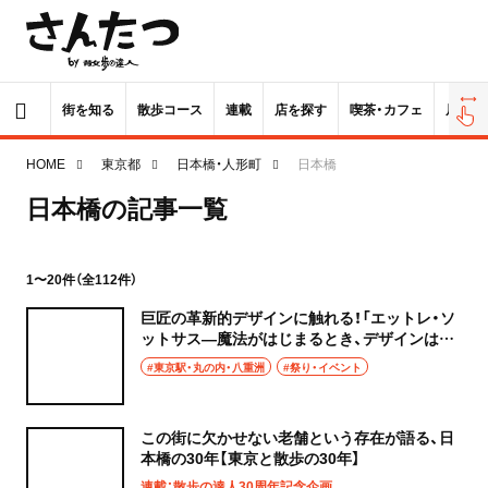
街を知る
散歩コース
連載
店を探す
喫茶・カフェ
居酒屋
HOME
東京都
日本橋・人形町
日本橋
日本橋の記事一覧
1〜20件（全112件）
巨匠の革新的デザインに触れる！「エットレ・ソ
ットサス―魔法がはじまるとき、デザインは生
まれる」が10月4日まで、京橋『アーティゾン美
#東京駅・丸の内・八重洲
#祭り・イベント
術館』で開催中
この街に欠かせない老舗という存在が語る、日
本橋の30年【東京と散歩の30年】
連載：散歩の達人30周年記念企画