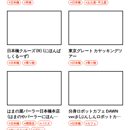
ばしほんてん／にほんばしだ
#日本橋
#和食
#日本橋
#お土産・手土産
しば ほんてん）
日本橋クルーズ（R）（にほんば
東京グレート カヤッキングツ
しくるーず）
アー
#日本橋
#乗り物
#日本橋
#乗り物
はまの屋パーラー日本橋本店
分身ロボットカフェ DAWN
（はまのやパーラーにほんば
ver.β（ぶんしんロボットカフ
しほんてん）
ェ ドーン バージョンべータ）
#日本橋
#喫茶店
#パスタ
#日本橋
#カフェ
#サンドイッチ
#プリン