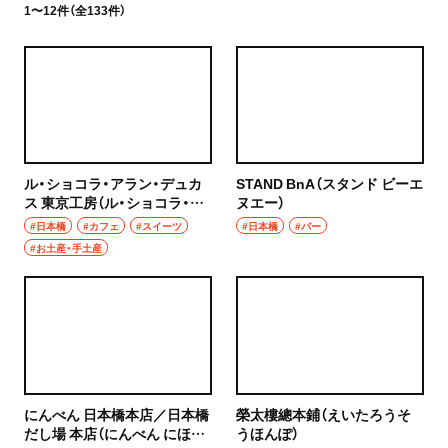
1〜12件（全133件）
ル・ショコラ・アラン・デュカ
STAND BnA（スタンド ビーエ
ス 東京工房（ル・ショコラ・ア
ヌエー）
ラン・デュカス とうきょうこ
#日本橋
#カフェ
#スイーツ
#日本橋
#バー
うぼう）
#お土産・手土産
にんべん 日本橋本店／日本橋
榮太樓總本鋪（えいたろうそ
だし場 本店（にんべん にほん
うほんぽ）