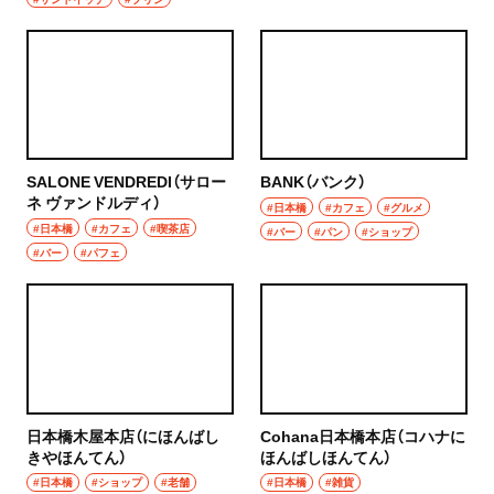
SALONE VENDREDI（サロー
BANK（バンク）
ネ ヴァンドルディ）
#日本橋
#カフェ
#グルメ
#日本橋
#カフェ
#喫茶店
#バー
#パン
#ショップ
#バー
#パフェ
日本橋木屋本店（にほんばし
Cohana日本橋本店（コハナに
きやほんてん）
ほんばしほんてん）
#日本橋
#ショップ
#老舗
#日本橋
#雑貨