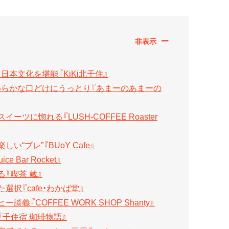
本文化を堪能『KiKi北千住』
めらかな口どけにうっとり『あまーのあまーの
に惚れる『LUSH-COFFEE Roaster
“ブレ”『BUoY Cafe』
Bar Rocket』
『喫茶 蔵』
択『cafe・わかば堂』
『COFFEE WORK SHOP Shanty』
千住宿 珈琲物語』