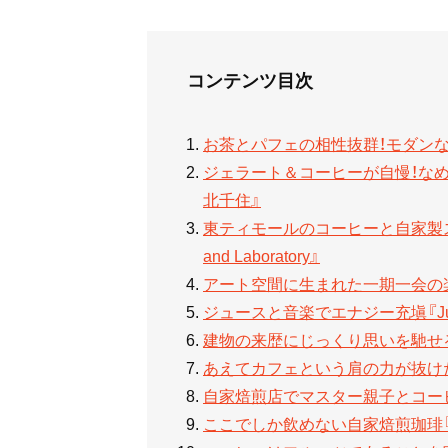
コンテンツ目次
お茶とパフェの相性抜群！モダンな日
ジェラート＆コーヒーが自慢！な
北千住』
東ティモールのコーヒーと自家製スイーツ
and Laboratory』
アート空間に生まれた一期一会の楽しい
ジュースと音楽でエナジー充塡『Juice 
建物の来歴にじっくり思いを馳せる
あえてカフェという肩の力が抜けた選
自家焙煎店でマスター親子とコーヒー談義
ここでしか飲めない自家焙煎珈琲『