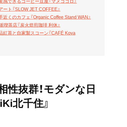
実感できるコーヒー豆屋『マメココロ』
『SLOW JET COFFEE』
フェ『Organic Coffee Stand WAN』
派喫茶店『炭火焙煎珈琲 利休』
茶と自家製スコーン『CAFÉ Kova
相性抜群！モダンな日
Ki北千住』