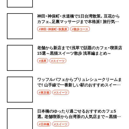
神田・神保町・水道橋で1日台湾散策。豆花から
カフェ、足裏マッサージまで本格派！ 旅行気分
でのんびり行こう
#神田・神保町・秋葉原
#散歩コース
老舗から新店まで！浅草で話題のカフェ・喫茶店
15選～黒猫スイーツ散歩 浅草編まとめ～
#浅草
#スイーツ
ワッフルパフェからブリュレシュークリームま
で！ 山手線で一番新しい駅のおすすめスイーツ
4選～黒猫スイーツ散歩 高輪ゲートウェイ編ま
#東京都
#スイーツ
とめ～
日本橋のゆったり過ごせるおすすめカフェ5
選。老舗喫茶から台湾茶の人気店まで～黒猫ス
イーツ散歩 日本橋編まとめ～
#日本橋
#スイーツ