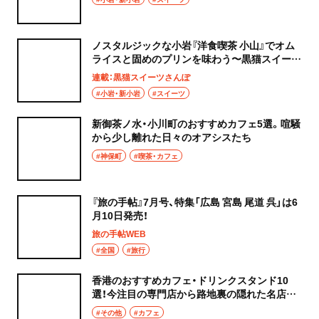
ノスタルジックな小岩『洋食喫茶 小山』でオム
ライスと固めのプリンを味わう〜黒猫スイーツ
散歩 小岩・新小岩編④〜
連載：黒猫スイーツさんぽ
#小岩・新小岩
#スイーツ
新御茶ノ水・小川町のおすすめカフェ5選。喧騒
から少し離れた日々のオアシスたち
#神保町
#喫茶・カフェ
『旅の手帖』7月号、特集「広島 宮島 尾道 呉」は6
月10日発売！
旅の手帖WEB
#全国
#旅行
香港のおすすめカフェ・ドリンクスタンド10
選！今注目の専門店から路地裏の隠れた名店ま
で
#その他
#カフェ