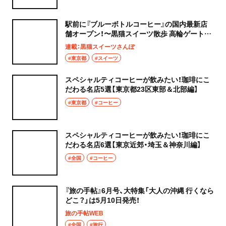
駅前に『ブルーボトルコーヒー』の国内最新店
舗オープン！〜黒猫スイーツ散歩 高輪ゲートウ
ェイ編④〜
連載：黒猫スイーツさんぽ
#東京都
#スイーツ
スペシャルティコーヒーが飲みたい！珈琲にこ
だわる名店5選【東京都23区東部＆北部編】
#東京都
#コーヒー
スペシャルティコーヒーが飲みたい！珈琲にこ
だわる名店6選【東京近郊・埼玉＆神奈川編】
#全国
#コーヒー
『旅の手帖』6月号、大特集「大人の沖縄 行くなら
どこ？」は5月10日発売！
旅の手帖WEB
#全国
#旅行