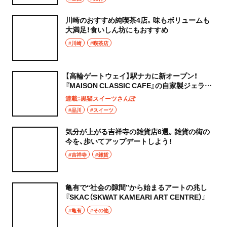
川崎のおすすめ純喫茶4店。味もボリュームも
大満足！食いしん坊にもおすすめ
#川崎
#喫茶店
【高輪ゲートウェイ】駅ナカに新オープン！
『MAISON CLASSIC CAFE』の自家製ジェラー
トとホットドッグ〜黒猫スイーツ散歩 高輪ゲ
連載：黒猫スイーツさんぽ
ートウェイ編①〜
#品川
#スイーツ
気分が上がる吉祥寺の雑貨店6選。雑貨の街の
今を、歩いてアップデートしよう！
#吉祥寺
#雑貨
亀有で“社会の隙間”から始まるアートの兆し
『SKAC（SKWAT KAMEARI ART CENTRE）』
#亀有
#その他