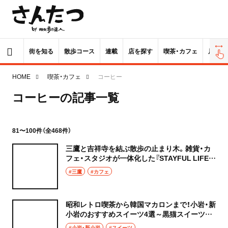
街を知る
散歩コース
連載
店を探す
喫茶・カフェ
居酒屋
HOME
喫茶・カフェ
コーヒー
コーヒーの記事一覧
81〜100件（全468件）
三鷹と吉祥寺を結ぶ散歩の止まり木。雑貨・カ
フェ・スタジオが一体化した『STAYFUL LIFE
STORE』はスタイリッシュな縁台も楽しい
#三鷹
#カフェ
昭和レトロ喫茶から韓国マカロンまで！小岩・新
小岩のおすすめスイーツ4選～黒猫スイーツ散
歩 小岩・新小岩編まとめ～
#小岩・新小岩
#スイーツ