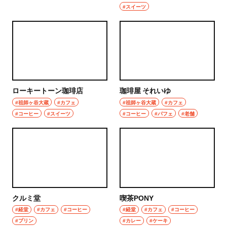
#スイーツ
ローキートーン珈琲店
珈琲屋 それいゆ
#祖師ヶ谷大蔵
#カフェ
#祖師ヶ谷大蔵
#カフェ
#コーヒー
#スイーツ
#コーヒー
#パフェ
#老舗
クルミ堂
喫茶PONY
#経堂
#カフェ
#コーヒー
#経堂
#カフェ
#コーヒー
#プリン
#カレー
#ケーキ