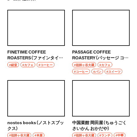
FINETIME COFFEE
PASSAGE COFFEE
ROASTERS（ファインタイム
ROASTERY（パッセージ コー
コーヒー ロースターズ）
ヒー ロースタリー）
#経堂
#カフェ
#コーヒー
#祖師ヶ谷大蔵
#カフェ
#コーヒー
#パン
#スイーツ
nostos books（ノストスブッ
中国菜館 岡田屋（ちゅうごく
クス）
さいかん おかだや）
#祖師ヶ谷大蔵
#本屋
#祖師ヶ谷大蔵
#ランチ
#中華