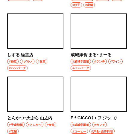
#餃子
#老舗
しずる 経堂店
成城洋食 まる・まーる
#経堂
#グルメ
#食堂
#成城学園前
#ランチ
#ワイン
#ハンバーグ
#ハンバーグ
とんかつ・天ぷら 山之内
F＊GICCO（エフ ジッコ）
#千歳船橋
#とんかつ
#食堂
#成城学園前
#カフェ
#老舗
#コーヒー
#洋食・西洋料理