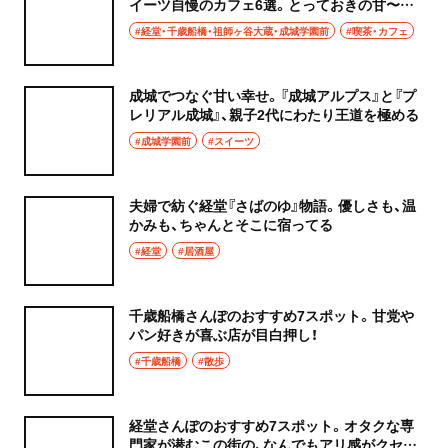
イーツ自慢のカフェ6選。とっておきの甘〜い
時間で身も心も癒やされる
#経堂・千歳船橋・祖師ヶ谷大蔵・成城学園前
#喫茶・カフェ
成城でつなぐ甘い幸せ。『成城アルプス』と『プ
レリアル成城』、親子2代にわたり王道を極める
#成城学園前
#スイーツ
夫婦で紡ぐ経堂『さばのゆ』物語。優しさも、温
かみも、ちゃんとそこに宿ってる
#経堂
#居酒屋
千歳船橋さんぽのおすすめ7スポット。甘党や
パン好きが喜ぶ店が目白押し！
#千歳船橋
#散歩
経堂さんぽのおすすめ7スポット。オタクな専
門家が潜むこの街の、なんでもアリ感がクセに