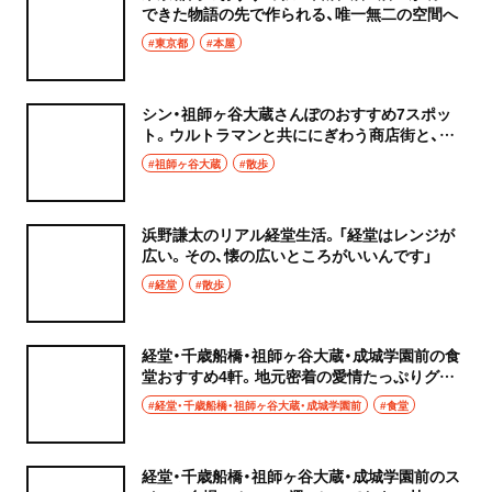
できた物語の先で作られる、唯一無二の空間へ
#東京都
#本屋
シン・祖師ヶ谷大蔵さんぽのおすすめ7スポッ
ト。ウルトラマンと共ににぎわう商店街と、街
に吹く新たな風
#祖師ヶ谷大蔵
#散歩
浜野謙太のリアル経堂生活。「経堂はレンジが
広い。その、懐の広いところがいいんです」
#経堂
#散歩
経堂・千歳船橋・祖師ヶ谷大蔵・成城学園前の食
堂おすすめ4軒。地元密着の愛情たっぷりグル
メ
#経堂・千歳船橋・祖師ヶ谷大蔵・成城学園前
#食堂
経堂・千歳船橋・祖師ヶ谷大蔵・成城学園前のス