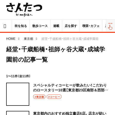
街を知る
散歩コース
連載
店を探す
喫茶・カフェ
居酒屋
HOME
東京都
経堂・千歳船橋・祖師ヶ谷大蔵・成城学園前
経堂・千歳船橋・祖師ヶ谷大蔵・成城学
園前の記事一覧
1〜11件（全11件）
スペシャルティコーヒーが飲みたい！こだわり
のロースタリー10選【東京都23区南部＆西部の
人気カフェへ】
#東京都
#コーヒー
東京都内のおすすめ独立書店6店。店主が紡い