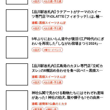
#品川
#お土産・手土産
【品川駅改札内】ラテアートがテーマのスイー
ツ専門店『FiOLATTE（フィオラッテ）』は、極厚
ダックワーズサンドとサクサクのミルフィユが
連載：黒猫スイーツさんぽ
おすすめ！～黒猫スイーツ散歩 手土産編～
#品川
#お土産・手土産
5年ぶりにおいらん道中が復活！江戸時代のにぎ
わいを再現した「しながわ宿場まつり2024」が9
月28・29日に開催
#品川
#祭り・イベント
【品川駅改札内】広島発のカヌレ専門店『立町カ
ヌレ』の8種詰め合わせを食べ比べ！～黒猫スイ
ーツ散歩 手土産編～
連載：黒猫スイーツさんぽ
#品川
#お土産・手土産
神社仏閣で見かける動物たちにはそれぞれ意味
があった！ 神社の狛犬、龍や獅子も！その由来を
徹底解説！【伝説上の動物編】
連載：超簡単！仏像のミカタ
#東京都
#神社・寺