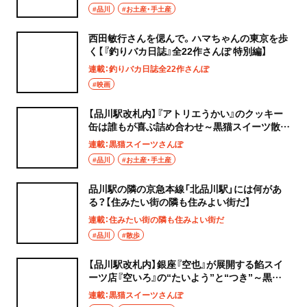
#品川
#お土産・手土産
西田敏行さんを偲んで。ハマちゃんの東京を歩
く【『釣りバカ日誌』全22作さんぽ 特別編】
連載：釣りバカ日誌全22作さんぽ
#映画
【品川駅改札内】『アトリエうかい』のクッキー
缶は誰もが喜ぶ詰め合わせ～黒猫スイーツ散歩
手土産編～
連載：黒猫スイーツさんぽ
#品川
#お土産・手土産
品川駅の隣の京急本線「北品川駅」には何があ
る？【住みたい街の隣も住みよい街だ】
連載：住みたい街の隣も住みよい街だ
#品川
#散歩
【品川駅改札内】銀座『空也』が展開する餡スイ
ーツ店『空いろ』の“たいよう”と“つき”～黒猫
スイーツ散歩 手土産編～
連載：黒猫スイーツさんぽ