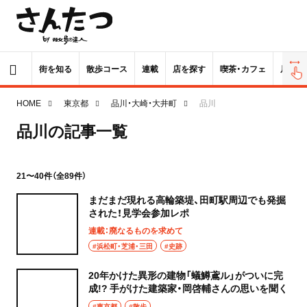
街を知る
散歩コース
連載
店を探す
喫茶・カフェ
居酒屋
HOME
東京都
品川・大崎・大井町
品川
品川の記事一覧
21〜40件（全89件）
まだまだ現れる高輪築堤、田町駅周辺でも発掘
された！見学会参加レポ
連載：廃なるものを求めて
#浜松町・芝浦・三田
#史跡
20年かけた異形の建物「蟻鱒鳶ル」がついに完
成!? 手がけた建築家・岡啓輔さんの思いを聞く
#東京都
#散歩