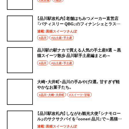
【品川駅改札内】老舗はちみつメーカー直営店
『パティスリー QBG』のフィナンシェとラスク
が絶品！～黒猫スイーツ散歩 手土産編～
連載：黒猫スイーツさんぽ
#品川
#お土産・手土産
品川駅の駅ナカで買える人気の手土産8選 ～黒
猫スイーツ散歩 品川駅手土産編まとめ～
#品川
#お土産・手土産
大崎・大井町・品川の手みやげ2選。甘すぎず軽
やかなお菓子たち。
#品川・大崎・大井町
#スイーツ・甘味
【品川駅改札内】しながわ観光大使「シナモロー
ル」のサクサクパイを『coneri 品川』で～黒猫ス
イーツ散歩 手土産編～
連載：黒猫スイーツさんぽ