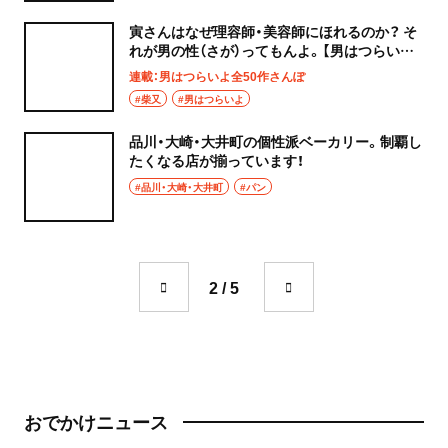
寅さんはなぜ理容師・美容師にほれるのか？ そ
れが男の性（さが）ってもんよ。【男はつらいよ
全50作さんぽ】
連載：男はつらいよ全50作さんぽ
#柴又
#男はつらいよ
品川・大崎・大井町の個性派ベーカリー。制覇し
たくなる店が揃っています！
#品川・大崎・大井町
#パン
2 / 5
おでかけニュース