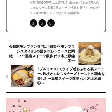
を年間約1000店以上訪問。Instagramでも約6万人の
フォロワーに毎日2回スイーツ情報を発信し、テレビ・
ラジオ・webメディアなどでも活躍中。
会員制モンブラン専門店『和栗や モンブラ
ンスタイル』の栗を味わうコースに悶
絶……！〜黒猫スイーツ散歩 代々木上原編
⑥〜
『プルミエメ』でライブ感あふれる裏メニュ
ー、鉄板オムレツ&チーズトーストの朝食を
楽しむ〜黒猫スイーツ散歩 代々木上原編
⑤〜