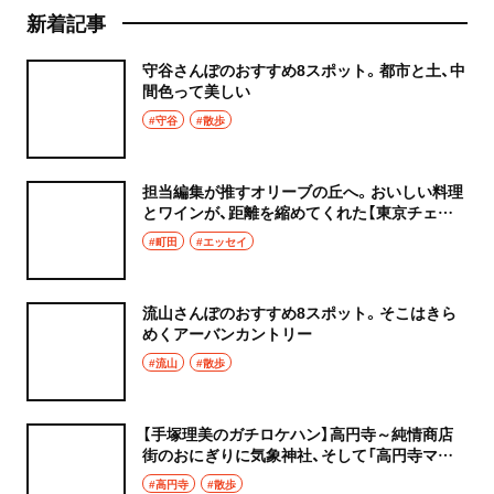
新着記事
守谷さんぽのおすすめ8スポット。都市と土、中
間色って美しい
#守谷
#散歩
担当編集が推すオリーブの丘へ。おいしい料理
とワインが、距離を縮めてくれた【東京チェン
飯diary】
#町田
#エッセイ
流山さんぽのおすすめ8スポット。そこはきら
めくアーバンカントリー
#流山
#散歩
【手塚理美のガチロケハン】高円寺～純情商店
街のおにぎりに気象神社、そして「高円寺マシ
タ」へ！
#高円寺
#散歩