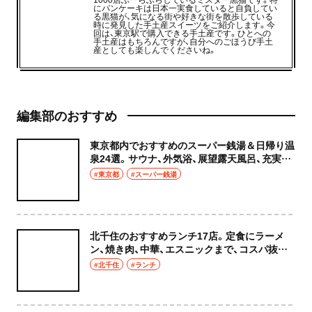
にパンケーキは日本一実食していると自負してい
る黒猫が、気になる街や好きな街を散歩している
時に発見した手土産スイーツをご紹介します。今
回は、東京駅で購入できる手土産です。ひとへの
手土産はもちろんですが、自分へのごほうび手土
産としても楽しんでくださいね。
編集部のおすすめ
東京都内でおすすめのスーパー銭湯＆日帰り温
泉24選。サウナ、外気浴、展望露天風呂、充実の
癒やし空間へ
#東京都
#スーパー銭湯
北千住のおすすめランチ17店。定食にラーメ
ン、焼き肉、中華、エスニックまで、コスパ抜群
な店もおしゃれな店も網羅してご紹介！
#北千住
#ランチ