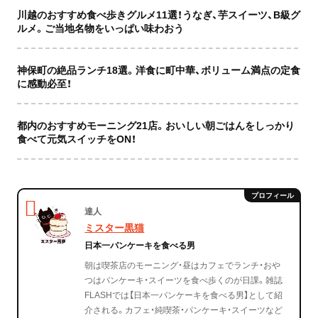
川越のおすすめ食べ歩きグルメ11選！うなぎ、芋スイーツ、B級グ
ルメ。ご当地名物をいっぱい味わおう
神保町の絶品ランチ18選。洋食に町中華、ボリューム満点の定食
に感動必至！
都内のおすすめモーニング21店。おいしい朝ごはんをしっかり
食べて元気スイッチをON！
達人
ミスター黒猫
日本一パンケーキを食べる男
朝は喫茶店のモーニング・昼はカフェでランチ・おや
つはパンケーキ・スイーツを食べ歩くのが日課。雑誌
FLASHでは【日本一パンケーキを食べる男】として紹
介される。カフェ・純喫茶・パンケーキ・スイーツなど