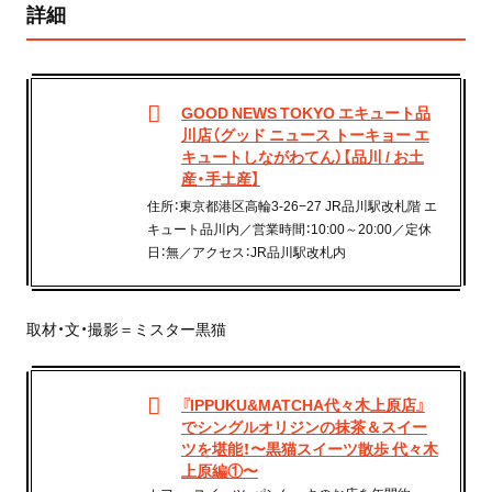
詳細
GOOD NEWS TOKYO エキュート品
川店（グッド ニュース トーキョー エ
キュートしながわてん）【品川 / お土
産・手土産】
住所：東京都港区高輪3-26−27 JR品川駅改札階 エ
キュート品川内／営業時間：10:00～20:00／定休
日：無／アクセス：JR品川駅改札内
取材・文・撮影＝ミスター黒猫
『IPPUKU&MATCHA代々木上原店』
でシングルオリジンの抹茶＆スイー
ツを堪能！〜黒猫スイーツ散歩 代々木
上原編①〜