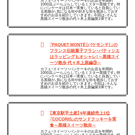
カフェ・スイーツ・パンケーキのお店を年間約
1000店ぶーらぶらしているミスター黒猫です。特
にパンケーキは日本一実食していると自負してい
る黒猫が、気になる街や好きな街を散歩しておす
すめのお店を紹介していきます。今回は、そんな
黒猫スイーツ散歩の代々木上原編第1弾です。
『PAQUET MONTÉ（パケモンテ）』の
フランス伝統菓⼦フラン・パティシエ
はラッピングもオシャレ！～黒猫スイ
ーツ散歩 代々木上原編③～
カフェ・スイーツ・パンケーキのお店を年間約
1000店ぶーらぶらしているミスター黒猫です。特
にパンケーキは日本一実食していると自負してい
る黒猫が、気になる街や好きな街を散歩しておす
すめのお店を紹介していきます。今回は、そんな
黒猫スイーツ散歩の代々木上原編第3弾です。
【東京駅手土産】4年連続売上1位
『COCORIS』のサンドクッキーを実
食～黒猫スイーツ散歩～
カフェ・スイーツ・パンケーキのお店を年間約
1000店ぶーらぶらしているミスター黒猫です。特