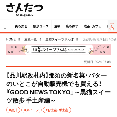
街を知る
散歩コース
連載
店を探す
喫茶・カフェ
居酒屋
HOME
連載一覧
黒猫スイーツさんぽ
【品川駅改札内】那須の新
更新日：2024.07.08
【品川駅改札内】那須の新名菓・バター
のいとこが自動販売機でも買える！
『GOOD NEWS TOKYO』～黒猫スイー
ツ散歩 手土産編～
#品川
#スイーツ
#お土産・手土産