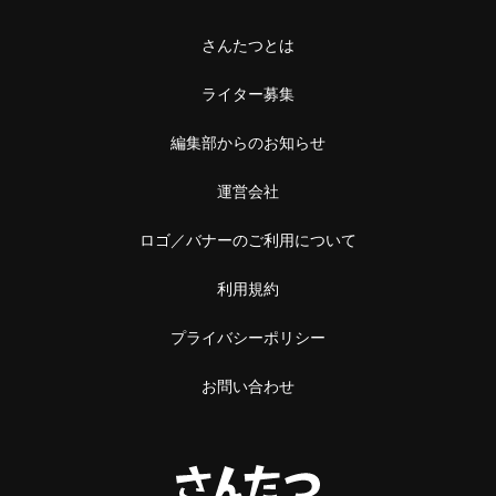
中野
本屋
さんたつとは
阿佐ケ谷
雑貨
ライター募集
浅草橋・蔵前
施設
編集部からのお知らせ
浅草橋
温泉・銭湯・サウナ
運営会社
蔵前
サウナ
ロゴ／バナーのご利用について
恵比寿・中目黒
スーパー銭湯
利用規約
恵比寿
銭湯
プライバシーポリシー
中目黒
温泉
お問い合わせ
立石・堀切
神社・寺
立石
神社