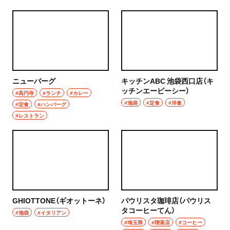
焼き鳥
市川
天ぷら
本八幡
おでん
柏・松戸・流山
もつ焼き
ニューバーグ
キッチンABC 池袋西口店（キ
流山
ッチンエービーシー）
#高円寺
#ランチ
#カレー
うなぎ
#池袋
#定食
#洋食
#定食
#ハンバーグ
我孫子
#レストラン
食堂
柏
洋食・西洋料理
松戸
パスタ
成田・佐倉・佐原・富里
洋食
GHIOTTONE（ギオットーネ）
パウリスタ珈琲店（パウリス
東京都
タコーヒーてん）
#池袋
#イタリアン
オムライス
#埼玉県
#喫茶店
#コーヒー
椎名町・東長崎・要町・千川