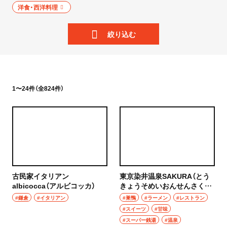
ニュース
洋食・西洋料理
岩手県
散歩
絞り込む
宮城県
街歩き
秋田県
散歩コース
山形県
1〜24件（全824件）
喫茶・カフェ
福島県
カフェ
茨城県
喫茶店
つくば
コーヒー
古民家イタリアン
東京染井温泉SAKURA（とう
守谷
albicocca（アルビコッカ）
きょうそめいおんせんさく
ラーメン・つけ麺
ら）
#鎌倉
#イタリアン
#巣鴨
#ラーメン
#レストラン
取手
#スイーツ
#甘味
ラーメン
#スーパー銭湯
#温泉
栃木県