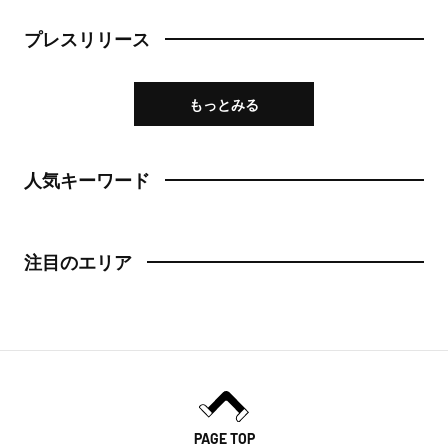
日本橋
プレスリリース
トースト
人形町
スイーツ・甘味
もっとみる
神田・神保町・秋葉原
スイーツ
神田
人気キーワード
ケーキ
神保町
パフェ
秋葉原
注目のエリア
パンケーキ
御茶ノ水
プリン
水道橋
ホットケーキ
上野・浅草
フルーツサンド
上野
PAGE TOP