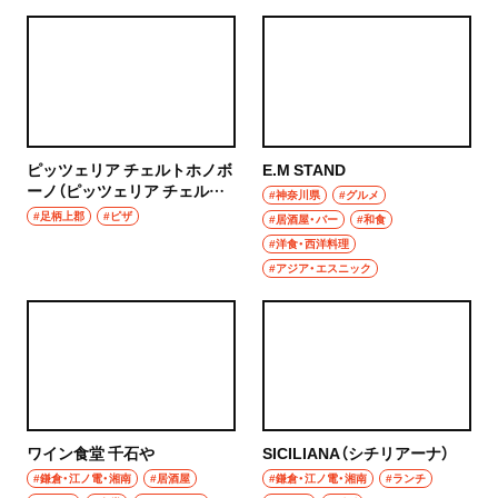
グルメ
群馬県
モーニング
前橋
食べ歩き
高崎
ピッツェリア チェルトホノボ
E.M STAND
ランチ
ーノ（ピッツェリア チェルト
#神奈川県
#グルメ
埼玉県
ホノボーノ）
#足柄上郡
#ピザ
カレー
#居酒屋・バー
#和食
#洋食・西洋料理
草加・越谷・春日部
#アジア・エスニック
テイクアウト
草加
野菜料理
越谷
海鮮
春日部
鍋
ワイン食堂 千石や
SICILIANA（シチリアーナ）
大宮・浦和
ご当地グルメ
#鎌倉・江ノ電・湘南
#居酒屋
#鎌倉・江ノ電・湘南
#ランチ