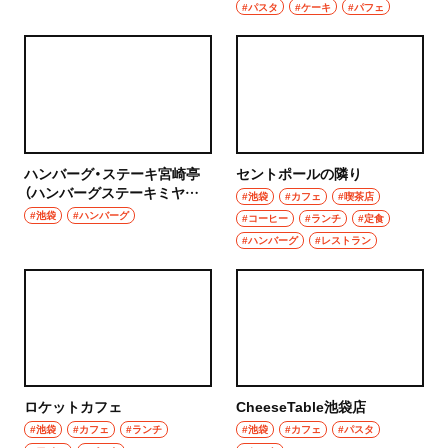
#パスタ
#ケーキ
#パフェ
ハンバーグ
椎名町
イタリアン
東長崎
ピザ
要町
フレンチ
ハンバーグ・ステーキ宮崎亭
セントポールの隣り
千川
（ハンバーグステーキミヤザ
#池袋
#カフェ
#喫茶店
スペイン料理
キテイ）
#池袋
#ハンバーグ
#コーヒー
#ランチ
#定食
保谷・東久留米・清瀬・秋津
#ハンバーグ
#レストラン
パエリヤ
経堂・千歳船橋・祖師ヶ谷大蔵・成城学園前
レストラン
経堂
ナポリタン
千歳船橋
アジア・エスニック
ロケットカフェ
CheeseTable池袋店
祖師ヶ谷大蔵
中華
#池袋
#カフェ
#ランチ
#池袋
#カフェ
#パスタ