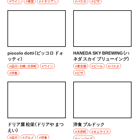
#ワイン
#食堂
#イタリアン
#パスタ
#ピザ
浦和
居酒屋・バー
大宮
居酒屋
所沢・狭山・入間・飯能
バー
飯能
日本酒
piccolo dotti（ピッコロ ドォ
HANEDA SKY BREWING（ハ
ッティ）
ネダ スカイ ブリューイング）
所沢
焼酎
#品川・大崎・大井町
#ワイン
#東京都
#ビール
#パスタ
#洋食
#ピザ
入間
立ち飲み
狭山
せんべろ
川越・朝霞・ふじみ野・志木
ビール
川越
ワイン
ドリア屋 松栄（ドリアや まつ
洋食 ブルドック
えい）
秩父・長瀞・三峰口
#大井町
#オムライス
地酒
#品川
#グルメ
#洋食
#ハンバーグ