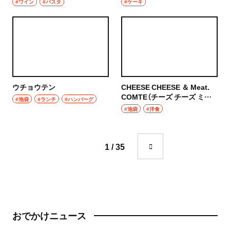
#ワイン
#パスタ
#ケーキ
成城学園前
町中華
東京駅・丸の内・八重洲
台湾料理
東京駅
タイ料理
八重洲
焼肉
ウチョウテン
CHEESE CHEESE ＆ Meat.
COMTE（チーズ チーズ ミー
銀座
#池袋
#ランチ
#ハンバーグ
ト コンテ）
餃子
#池袋
#洋食
有楽町・新橋・日比谷・汐留
そば・うどん
1 / 35
日比谷
そば
有楽町
うどん
新橋
パン
おでかけニュース
日本橋・人形町
サンドイッチ