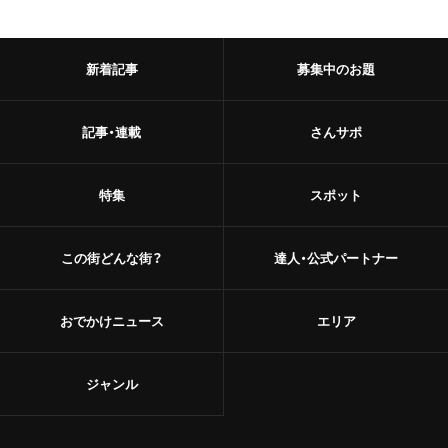
甘味
浅草
和菓子
新着記事
募集中のお題
御徒町
あんこ
鶯谷
記事・連載
さんサポ
かき氷
赤羽・十条・王子
お茶
特集
スポット
赤羽
台湾茶
この街どんな街？
達人・公式パートナー
王子
ショップ
十条
おでかけニュース
エリア
スーパー
中野・高円寺・阿佐ケ谷
古着
ジャンル
高円寺
お土産・手土産