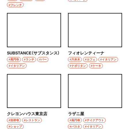
#フレンチ
秩父
ウイスキー
上尾・久喜・熊谷
ホッピー
千葉県
サワー
野田
カクテル
SUBSTANCE（サブスタンス）
フィオレンティーナ
千葉・船橋・津田沼
#高円寺
#ランチ
#バー
#六本木
#カフェ
#イタリアン
和食・郷土料理
#イタリアン
#ナポリタン
#ケーキ
千葉
定食
船橋
寿司
津田沼
とんかつ
習志野
クレヨンハウス東京店
ラザニ屋
和食
#吉祥寺
#レストラン
#高円寺
#テイクアウト
市川・本八幡
#ショップ
#パスタ
#イタリアン