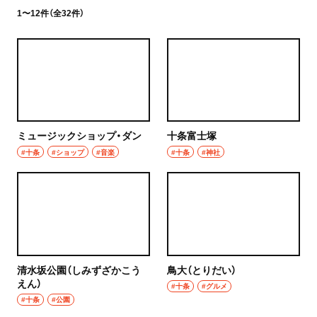
1〜12件（全32件）
ミュージックショップ・ダン
十条富士塚
#十条
#ショップ
#音楽
#十条
#神社
清水坂公園（しみずざかこう
鳥大（とりだい）
えん）
#十条
#グルメ
#十条
#公園