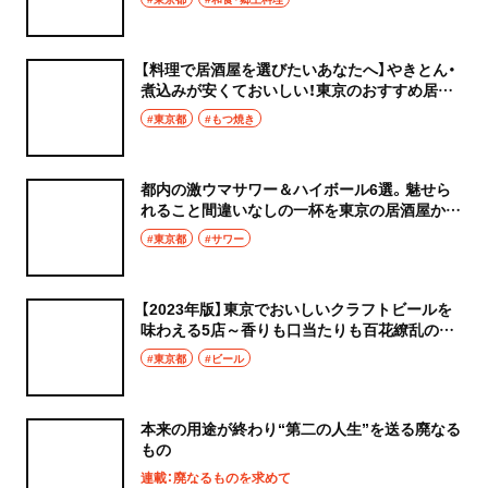
【料理で居酒屋を選びたいあなたへ】やきとん・
煮込みが安くておいしい！東京のおすすめ居酒
屋9選
#東京都
#もつ焼き
都内の激ウマサワー＆ハイボール6選。魅せら
れること間違いなしの一杯を東京の居酒屋から
選出しました！
#東京都
#サワー
【2023年版】東京でおいしいクラフトビールを
味わえる5店～香りも口当たりも百花繚乱の造
りたて
#東京都
#ビール
本来の用途が終わり“第二の人生”を送る廃なる
もの
連載：廃なるものを求めて