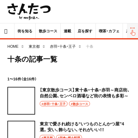
街を知る
散歩コース
連載
店を探す
喫茶・カフェ
居酒屋
HOME
東京都
赤羽・十条・王子
十条
十条の記事一覧
1〜16件（全16件）
【東京散歩コース】東十条・十条・赤羽～商店街、
自然公園、センベロ酒場など街の表情も多彩～
#赤羽・十条・王子
#散歩コース
東京で愛され続ける“いつものとんかつ屋”4
選。安い、飾らない、それがいい！！
#東京都
#和食・郷土料理