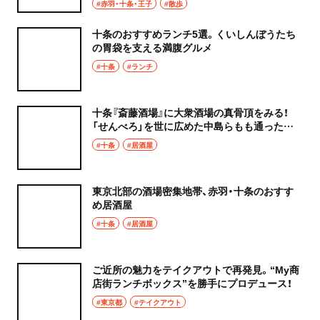
#赤羽・十条・王子
#散歩
十条のおすすめランチ5選。くいしんぼうたち
の胃袋を支える満腹グルメ
#十条
#ランチ
十条『斎藤酒場』に大衆酒場の真骨頂をみる！
「せんべろ」を世に広めた中島らもも通った名
店
#十条
#居酒屋
東京北部の酒場密集地帯、赤羽・十条のおすす
め居酒屋
#十条
#居酒屋
ご近所の魅力をテイクアウトで再発見。“My商
店街ランチボックス”を勝手にプロデュース！
#東京都
#テイクアウト