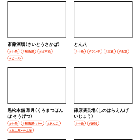
斎藤酒場（さいとうさかば）
とん八
#十条
#居酒屋
#日本酒
#十条
#ランチ
#定食
#食堂
#ビール
黒松本舗 草月（くろまつほん
篠原演芸場（しのはらえんげ
ぽ そうげつ）
いじょう）
#十条
#居酒屋・バー
#あんこ
#十条
#施設
#お土産・手土産