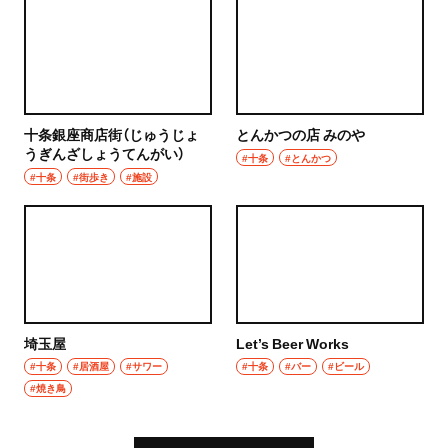
十条銀座商店街（じゅうじょ
とんかつの店 みのや
うぎんざしょうてんがい）
#十条
#とんかつ
#十条
#街歩き
#施設
埼玉屋
Let’s Beer Works
#十条
#居酒屋
#サワー
#十条
#バー
#ビール
#焼き鳥