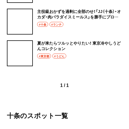
主役級おかずを過剰に全部のせ！「JJ（十条）・オ
カダ・肉パラダイスミールス」を勝手にプロデ
ュース！
#十条
#ランチ
夏が来たらツルッとやりたい！ 東京冷やしうど
んコレクション
#東京都
#うどん
1 / 1
十条のスポット一覧