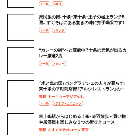
#十条
#鉄道
庶民派の街、十条・東十条・王子の極上ランチ5
選。すぐそばにある驚きの味に拍手喝采です！
#十条
#ランチ
“カレーの街”へと変貌中？十条の元気が出るカ
レー厳選2店
#十条
#カレー
「米と魚の国」バングラデシュの人々が暮らす、
東十条の下町商店街『アルシ レストラン』のカ
レー
連載：トーキョーアジアめし
#十条
#アジア・エスニック
東十条駅からはじめる十条・赤羽散歩～買い物
や居酒屋も楽しみな２つの街歩きコース
連載：おすすめ散歩コース 東京