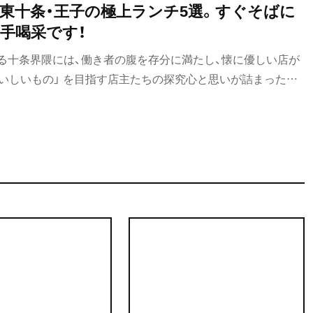
・東十条・王子の極上ランチ5選。すぐそばに
手喝采です！
る十条界隈には、働き者の腹を存分に満たし、懐に優しい店が
おいしいもの」 を目指す店主たちの探究心と思いが詰まった一
にぴったりな、拍手喝采を送りたい5店をピックアップした。