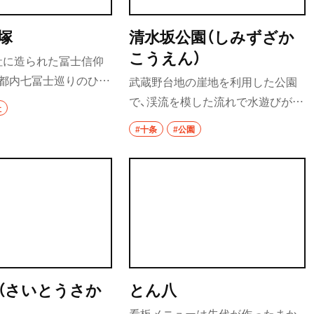
塚
清水坂公園（しみずざか
こうえん）
社に造られた冨士信仰
、都内七冨士巡りのひと
武蔵野台地の崖地を利用した公園
30日・7月1日の富士山
で、渓流を模した流れで水遊びがで
社
わせて、大祭（お冨士
きる。芝生広場や長さ52ｍのロー
#十条
#公園
されている。
ラーコースターのほか、昆虫、植物、
魚などを展示・飼育している自然ふ
れあい情報館もある。
（さいとうさか
とん八
看板メニューは先代が作ったまか