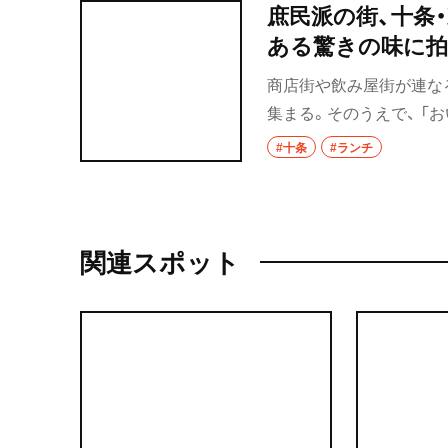
庶民派の街、十条
ある驚きの味に拍
商店街や飲み屋街が連な
集まる。そのうえで、 「
皿には驚きだ！ ランチ
#十条
#ランチ
関連スポット