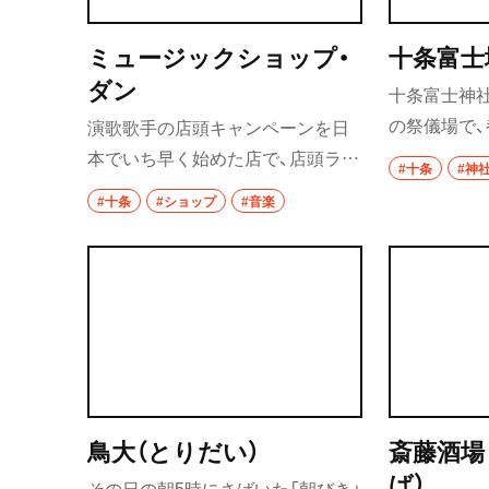
ミュージックショップ・
十条富士
ダン
十条富士神
の祭儀場で
演歌歌手の店頭キャンペーンを日
つ。毎年6月
本でいち早く始めた店で、店頭ライ
#十条
#神
の山開きに合
ブは演歌歌手の登竜門ともなって
#十条
#ショップ
#音楽
さん）が開催
いる。店内のポスターや写真には、
訪れた歌手のサインがたくさん。
今も月に10回ほど、演歌歌手のサイ
ン会などを開催している。
鳥大（とりだい）
斎藤酒場
ば）
その日の朝5時にさばいた「朝びき」