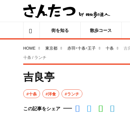
街を知る
散歩コース
HOME
東京都
赤羽・十条・王子
十条
吉
十条 / ランチ
吉良亭
#十条
#洋食
#ランチ
この記事をシェア