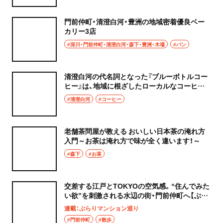
門前仲町・清澄白河・豊洲の地域密着優良ベー
カリー3店
#深川・門前仲町・清澄白河・森下・豊洲・木場
#パン
清澄白河の代名詞となった『ブルーボトルコー
ヒー』は、地域に根ざしたローカルなコーヒー
ショップになっていた！
#清澄白河
#コーヒー
老舗茶問屋が教える おいしい日本茶の淹れ方
入門～お茶は淹れ方で味が全く違います！～
#森下
#お茶
交差する江戸とTOKYOの空気感。“住んでみた
い欲”を刺激される水辺の街・門前仲町へ【ぶら
りマンション巡り】
連載：ぶらりマンション巡り
#門前仲町
#散歩