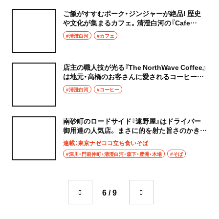
ご飯がすすむポーク・ジンジャーが絶品! 歴史
や文化が集まるカフェ。清澄白河の『Cafe
GINGER.TOKYO』
#清澄白河
#カフェ
店主の職人技が光る『The NorthWave Coffee』
は地元・高橋のお客さんに愛されるコーヒー専
門店！
#清澄白河
#コーヒー
南砂町のロードサイド『遠野屋』はドライバー
御用達の人気店。 まさに的を射た旨さのかき揚
げそば
連載：東京ナゼココ立ち食いそば
#深川・門前仲町・清澄白河・森下・豊洲・木場
#そば
6 / 9