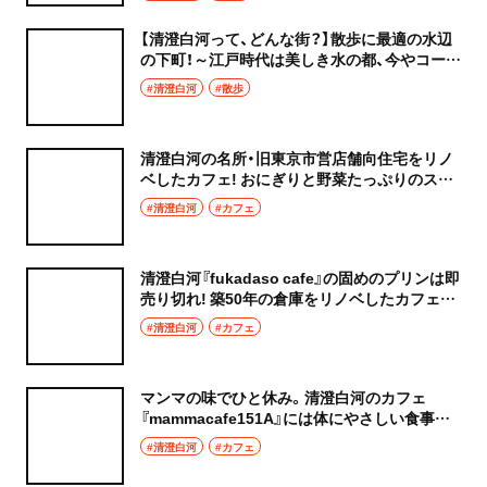
【清澄白河って、どんな街？】散歩に最適の水辺
の下町！～江戸時代は美しき水の都、今やコーヒ
ーと雑貨とアートの薫り漂う街
#清澄白河
#散歩
清澄白河の名所・旧東京市営店舗向住宅をリノ
ベしたカフェ! おにぎりと野菜たっぷりのスー
プがおいしい『Cafe 清澄』で、小腹を満たす
#清澄白河
#カフェ
清澄白河『fukadaso cafe』の固めのプリンは即
売り切れ! 築50年の倉庫をリノベしたカフェで
レトロな魅力に浸る
#清澄白河
#カフェ
マンマの味でひと休み。清澄白河のカフェ
『mammacafe151A』には体にやさしい食事が
待っている
#清澄白河
#カフェ