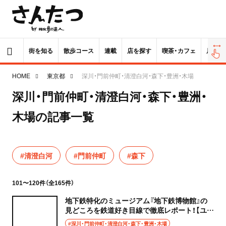
街を知る
散歩コース
連載
店を探す
喫茶・カフェ
居酒屋
HOME
東京都
深川・門前仲町・清澄白河・森下・豊洲・木場
深川・門前仲町・清澄白河・森下・豊洲・
木場の記事一覧
#清澄白河
#門前仲町
#森下
101〜120件（全165件）
地下鉄特化のミュージアム『地下鉄博物館』の
見どころを鉄道好き目線で徹底レポート！【ユー
タアニキの鉄道散歩】
#深川・門前仲町・清澄白河・森下・豊洲・木場