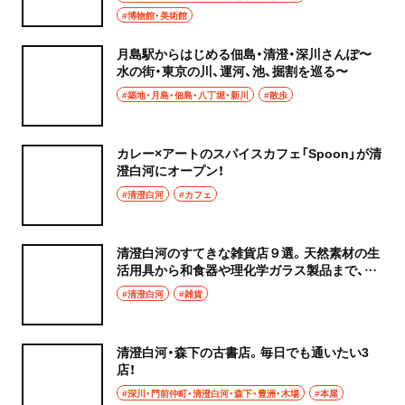
#博物館・美術館
月島駅からはじめる佃島・清澄・深川さんぽ〜
水の街・東京の川、運河、池、掘割を巡る〜
#築地・月島・佃島・八丁堀・新川
#散歩
カレー×アートのスパイスカフェ「Spoon」が清
澄白河にオープン！
#清澄白河
#カフェ
清澄白河のすてきな雑貨店９選。天然素材の生
活用具から和食器や理化学ガラス製品まで、店
主の“好き”が詰まった楽しいお店。
#清澄白河
#雑貨
清澄白河・森下の古書店。毎日でも通いたい3
店！
#深川・門前仲町・清澄白河・森下・豊洲・木場
#本屋