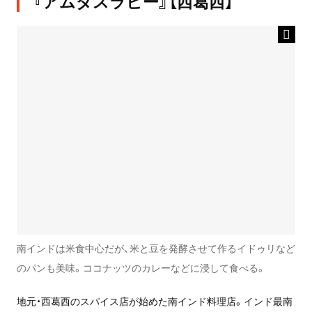
『アムダスラビー』【西葛西】
南インドは米食中心だが、米と豆を発酵させて作るイドゥリなど
のパンも美味。ココナッツのカレーなどに浸して食べる。
地元・西葛西のスパイス店が始めた南インド料理店。インド最南