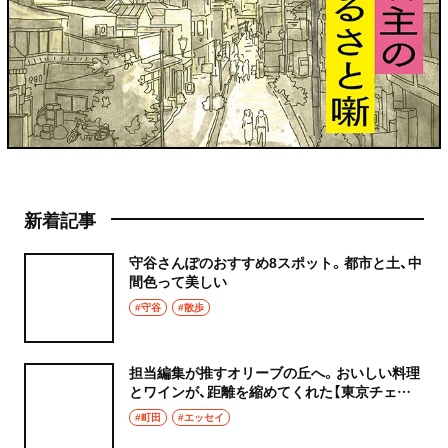
新着記事
守谷さんぽのおすすめ8スポット。都市と土、中
間色って美しい
#守谷
#散歩
担当編集が推すオリーブの丘へ。おいしい料理
とワインが、距離を縮めてくれた【東京チェン
飯diary】
#町田
#エッセイ