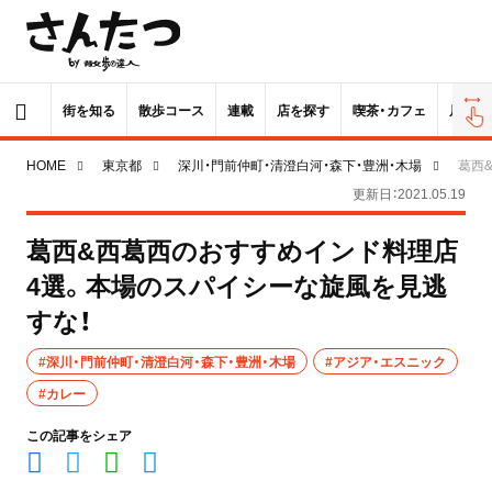
街を知る
散歩コース
連載
店を探す
喫茶・カフェ
居酒屋
HOME
東京都
深川・門前仲町・清澄白河・森下・豊洲・木場
葛西
更新日：2021.05.19
葛西&西葛西のおすすめインド料理店
4選。本場のスパイシーな旋風を見逃
すな！
#深川・門前仲町・清澄白河・森下・豊洲・木場
#アジア・エスニック
#カレー
この記事をシェア