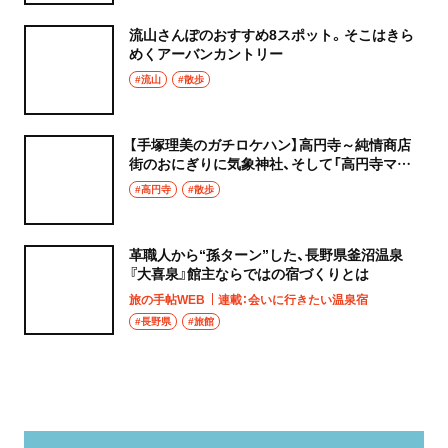
流山さんぽのおすすめ8スポット。そこはきら
めくアーバンカントリー
#流山
#散歩
【手塚理美のガチロケハン】高円寺～純情商店
街のおにぎりに気象神社、そして「高円寺マシ
タ」へ！
#高円寺
#散歩
革職人から“孫ターン”した、長野県釜沼温泉
『大喜泉』館主ならではの宿づくりとは
旅の手帖WEB
連載：会いに行きたい温泉宿
#長野県
#旅館