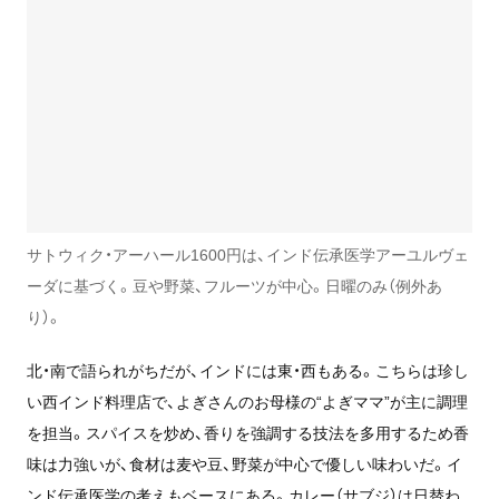
サトウィク・アーハール1600円は、インド伝承医学アーユルヴェ
ーダに基づく。豆や野菜、フルーツが中心。日曜のみ（例外あ
り）。
北・南で語られがちだが、インドには東・西もある。こちらは珍し
い西インド料理店で、よぎさんのお母様の“よぎママ”が主に調理
を担当。スパイスを炒め、香りを強調する技法を多用するため香
味は力強いが、食材は麦や豆、野菜が中心で優しい味わいだ。イ
ンド伝承医学の考えもベースにある。カレー（サブジ）は日替わ