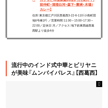
前仲町・清澄白河・森下・豊洲・木場 /
カレー】
住所：東京都江戸川区西葛西3-22-6-110（小島町団
地6号棟1F） ／営業時間：11:00～15:00・17:30～
22:00／定休日：月／アクセス：地下鉄東西線西葛
西駅より徒歩4分
流行中のインド式中華とビリヤニ
が美味『ムンバイパレス』【西葛西】