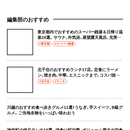
編集部のおすすめ
東京都内でおすすめのスーパー銭湯＆日帰り温
泉24選。サウナ、外気浴、展望露天風呂、充実の
癒やし空間へ
#東京都
#スーパー銭湯
北千住のおすすめランチ17店。定食にラーメ
ン、焼き肉、中華、エスニックまで、コスパ抜群
な店もおしゃれな店も網羅してご紹介！
#北千住
#ランチ
川越のおすすめ食べ歩きグルメ11選！うなぎ、芋スイーツ、B級グ
ルメ。ご当地名物をいっぱい味わおう
神保町の絶品ランチ18選。洋食に町中華、ボリューム満点の定食