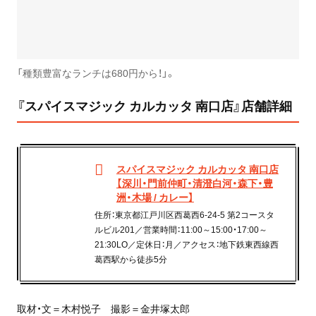
「種類豊富なランチは680円から！」。
『スパイスマジック カルカッタ 南口店』店舗詳細
スパイスマジック カルカッタ 南口店
【深川・門前仲町・清澄白河・森下・豊
洲・木場 / カレー】
住所：東京都江戸川区西葛西6-24-5 第2コースタ
ルビル201／営業時間：11:00～15:00・17:00～
21:30LO／定休日：月／アクセス：地下鉄東西線西
葛西駅から徒歩5分
取材・文＝木村悦子 撮影＝金井塚太郎