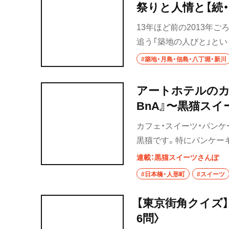
祭りと人情と【続
浦和
13年ほど前の2013年
大宮
追う「築地の人びと」とい
所沢・狭山・入間
ファーyOUは、その後も
#築地・月島・佃島・八丁堀・新川
古民家で個展「築地フィル
飯能
ぎわう築地場外市場だが
アートホテルのカ
るのか……。時を経ての
所沢
BnA』〜黒猫スイ
地 京富』の5代目・門井
入間
カフェ・スイーツ・パンケ
黒猫です。特にパンケー
狭山
好きな街を散歩しておす
連載：黒猫スイーツさんぽ
散歩の人形町編第15弾で
川越・朝霞・ふじ
#日本橋・人形町
#スイーツ
志木
【東京街角クイズ
川越
6問〉
秩父・長瀞・三峰