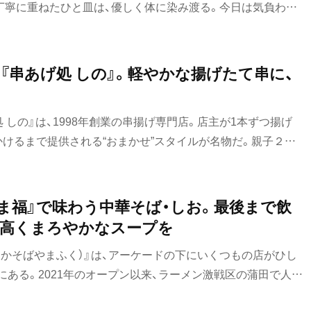
丁寧に重ねたひと皿は、優しく体に染み渡る。今日は気負わず
おでん
。
もつ焼き
『串あげ処 しの』。軽やかな揚げたて串に、
うなぎ
食堂
 しの』は、1998年創業の串揚げ専門店。店主が1本ずつ揚げ
かけるまで提供される“おまかせ”スタイルが名物だ。親子２代
洋食・西洋料理
タケノコ、夏はハモなど旬の素材を使った串が楽しめる。日本
たてアツアツを堪能したい。
パスタ
やま福』で味わう中華そば・しお。最後まで飲
洋食
が高くまろやかなスープを
オムライス
うかそばやまふく）』は、アーケードの下にいくつもの店がひし
・富里
ある。2021年のオープン以来、ラーメン激戦区の蒲田で人気
ハンバーグ
った透き通ったスープの中華そばと、濃厚な鶏白湯を使った濃