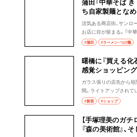
蒲田『中華そば 
ち自家製麺となめ
祖師ヶ谷大蔵
活気ある商店街、サンロ
成城学園前
お店に目が留まる。『中華
東京駅・丸の内・
くたにまさと）さんと店
#蒲田
#ラーメン・つけ麺
がたくさんある蒲田で、リ
東京駅
8月にオープンした。
曙橋に『買える化
八重洲
感覚ショッピン
銀座
ガラス張りの店先から垣
間。ライトアップされてい
有楽町・新橋・日
汐留
ープンした『買える化石博
#新宿
#ショップ
オープン、その反響を受
日比谷
【手塚理美のガチ
有楽町
『森の美術館』、