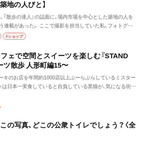
・築地の人びと】
居酒屋
ごろ、『散歩の達人』の誌面に、場内市場を中心とした築地の人を
バー
う連載があった。 ここで撮影を担当していた私、フォトグラ
・飯能
日本酒
ご縁がつながり築地を撮り続け、2024年には築地の築100年の
#ショップ
ム」を開催した。 コロナ禍を経て、現在はインバウンドでに
焼酎
、 今もそこに暮らし、働く人々はどのように毎日を過ごしてい
フェで空間とスイーツを楽しむ『STAND
続編として連載を担わせていただく運びになった。今回は『築
立ち飲み
ーツ散歩 人形町編15〜
直也さんのもとを訪ねた。
せんべろ
ーキのお店を年間約1000店以上ぶーらぶらしているミスター
キは日本一実食していると自負している黒猫が、気になる街や
ビール
すめのお店を紹介していきます。今回は、そんな黒猫スイーツ
す。
み野・
ワイン
地酒
】この写真、どこの公衆トイレでしょう？〈全
ウイスキー
口