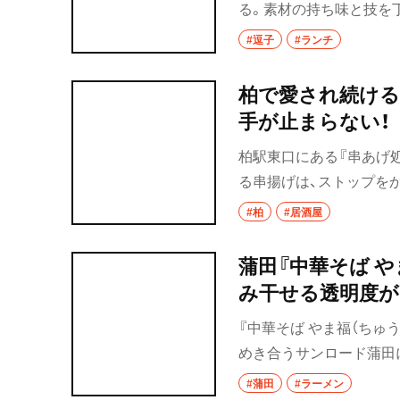
市川・本八幡
る。素材の持ち味と技を
ランチタイムを楽しもう
#逗子
#ランチ
市川
本八幡
柏で愛され続ける
手が止まらない！
柏・松戸・流山
柏駅東口にある『串あげ処
流山
る串揚げは、ストップを
で通う常連も多く、春は
我孫子
#柏
#居酒屋
酒やビールとともに揚げ
柏
蒲田『中華そば 
み干せる透明度
松戸
『中華そば やま福（ちゅ
成田・佐倉・佐原
めき合うサンロード蒲田に
東京都
店となった。鶏と貝でと
#蒲田
#ラーメン