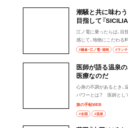
厚中華そばは、それぞれ
椎名町・東長崎・
は系列店の洋風バルでま
千川
潮騒と共に味わう
目指して『SICILI
椎名町
江ノ電に乗ったらば、目
東長崎
感じて、地物にこだわる
品メニューにだってあり
要町
#鎌倉・江ノ電・湘南
#ランチ
千川
医師が語る温泉の
医療なのだ
保谷・東久留米・
秋津
心身の不調があるとき、
経堂・千歳船橋・
パワーとは？ 医師とし
谷大蔵・成城学園
旅の手帖WEB
経堂
#全国
#温泉
千歳船橋