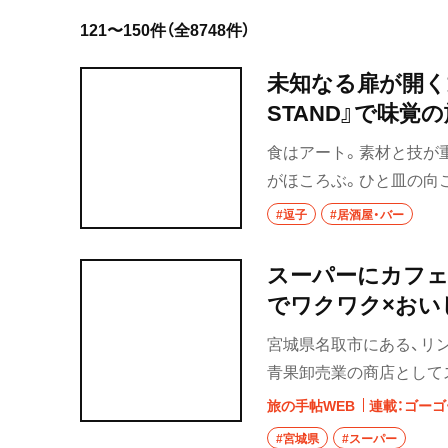
121〜150件（全8748件）
岩手県
未知なる扉が開く
宮城県
STAND』で味覚
秋田県
食はアート。素材と技が
山形県
がほころぶ。ひと皿の向
まだ見ぬ世界にアクセス
#逗子
福島県
#居酒屋・バー
茨城県
スーパーにカフェ
でワクワク×おい
つくば
宮城県名取市にある、リン
守谷
青果卸売業の商店として
者やメーカーとの絆を着
取手
旅の手帖WEB
連載：ゴーゴ
彩にそろえた個性的なラ
#宮城県
#スーパー
栃木県