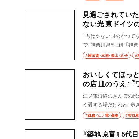
ューが味わえる「U-caf
見過ごされていた
群馬県
ない光 東ドイツの
前橋
県立近代美術館 
「もはやない国のかつてない
高崎
で、神奈川県葉山町『神奈
によって消滅したドイツ
#横須賀・三浦・葉山・逗子
#
埼玉県
けた女性写真家たちに注目
ルストガルテン、ベルリン》1982年（
草加・越谷・春日
おいしくてほっと
Galerie, Berlin
の店 皿のうえ』
草加
江ノ電沿線のさんぽの締
越谷
く愛する場だけれど、歩
お酒と自慢の料理で、身
春日部
#鎌倉・江ノ電・湘南
#居酒屋
大宮・浦和
『築地 京富』 5