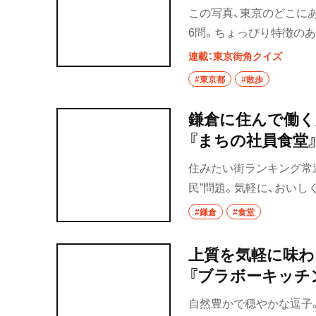
この写真、東京のどこに
秩父
6問。ちょっぴり特徴の
からなくても、場所が推
連載：東京街角クイズ
上尾・久喜・熊谷
えてみてほしい。【ご注意
#東京都
#散歩
を記載している。勢い余
千葉県
しながら挑戦されたし。
鎌倉に住んで働く
野田
『まちの社員食堂
千葉・船橋・津田
住みたい街ランキング常
民”問題。気軽に、おい
千葉
いをかたちにした『まち
#鎌倉
#食堂
船橋
のつながりが生まれる“街
上質を気軽に味わ
津田沼
『ブラボーキッチ
習志野
自然豊かで穏やかな逗子