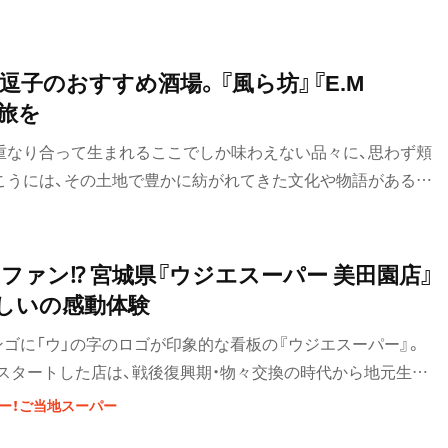
街歩き
逗子のおすすめ酒場。『風ら坊』『E.M
散歩コース
の旅を
喫茶・カフェ
重なり合って生まれるここでしか味わえない品々に、思わず頬
カフェ
こうには、その土地で豊かに紡がれてきた文化や物語がある。
しよう。
喫茶店
コーヒー
ファン⁉ 宮城県『ウジエスーパー 美田園店』
しいの感動体験
ラーメン・つけ麺
ゴに「ウ」の字のロゴが印象的な看板の『ウジエスーパー』。
ラーメン
スタートした店は、戦後復興期・物々交換の時代から地元生産
々と育み、いまでは地域を代表するスーパーへ。地元の味を多
グルメ
ー！ご当地スーパー
インナップもさることながら、自慢のフルーツを生かしたメニ
モーニング