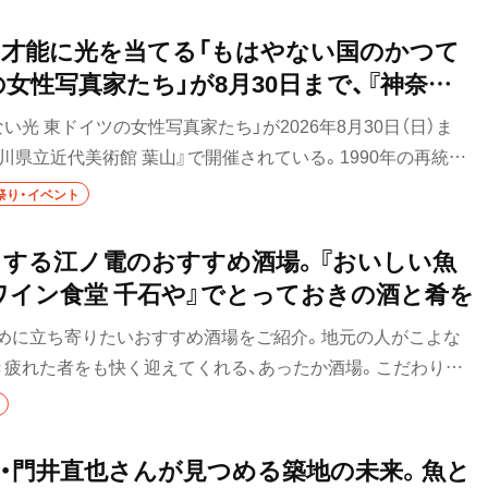
e」も話題になっています。
才能に光を当てる「もはやない国のかつて
食べ歩き
女性写真家たち」が8月30日まで、『神奈川
ランチ
葉山』で開催中
光 東ドイツの女性写真家たち」が2026年8月30日（日）ま
カレー
川県立近代美術館 葉山』で開催されている。1990年の再統一
民主共和国（東ドイツ）でキャリアを形成し、優れた作品を手掛
祭り・イベント
テイクアウト
する。TOP画像＝ジビレ・ベルゲマン《アネッテとアンゲラ、
C）Estate Sibylle Bergemann. Courtesy Loock
部
野菜料理
する江ノ電のおすすめ酒場。『おいしい魚
『ワイン食堂 千石や』でとっておきの酒と肴を
海鮮
めに立ち寄りたいおすすめ酒場をご紹介。地元の人がこよな
鍋
き疲れた者をも快く迎えてくれる、あったか酒場。こだわりの
も心もほろ酔いに。
ご当地グルメ
居酒屋・バー
代目・門井直也さんが見つめる築地の未来。魚と