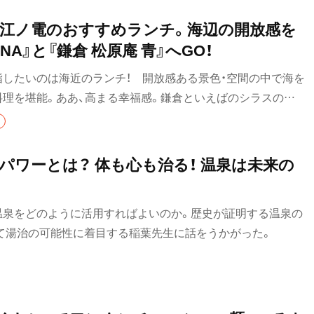
イタリアン
醤油としおと4つの看板メニューがある。このラーメンは、最初
要町・
かないとして出されたものだった。
江ノ電のおすすめランチ。海辺の開放感を
ピザ
ANA』と『鎌倉 松原庵 青』へGO！
フレンチ
指したいのは海近のランチ！ 開放感ある景色・空間の中で海を
料理を堪能。ああ、高まる幸福感。鎌倉といえばのシラスの絶
スペイン料理
つけます！
パエリヤ
パワーとは？ 体も心も治る！ 温泉は未来の
レストラン
清瀬・
ナポリタン
温泉をどのように活用すればよいのか。歴史が証明する温泉の
アジア・エスニック
祖師ヶ
て湯治の可能性に着目する稲葉先生に話をうかがった。
前
中華
町中華