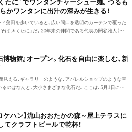
きくたに』でワンタンチャーシュー麺。つるも
台湾料理
らかワンタンに出汁の深みが生きる！
タイ料理
ード蒲田を歩いていると、広い間口を透明のカーテンで覆った
そば きくたに』だ。20年来の仲間である代表の聞谷雅人（き
焼肉
八重洲
主の田中基継（たなかもとつぐ）さんが、おいしいと言われる店
餃子
ーズナブルで、また食べたくなるラーメンを目指して2024年
石博物館』オープン。化石を自由に楽しむ、新
そば・うどん
グ
そば
間見える、ギャラリーのような、アパレルショップのような空
うどん
るのはなんと、大小さまざまな化石だ。ここは、5月1日にオ
比谷・
物館』という名の化石ショップ。2024年に福岡で1店舗目が
パン
けて東京にも進出と相成った。
サンドイッチ
ロケハン】流山おおたかの森～屋上テラスに
そしてクラフトビールで乾杯！
トースト