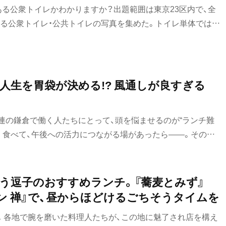
ある公衆トイレかわかりますか？出題範囲は東京23区内で、全
ホッピー
ある公衆トイレ・公共トイレの写真を集めた。トイレ単体ではわ
サワー
測できるヒントが映り込んでいる写真も多いので、めげずに考
！】各出題画像の下にヒント、さらに矢印のすぐ後に解答・解説
カクテル
って答えが見えちゃうことのないよう、ゆっくりとスクロール
それでは、チャレンジスタート！
和食・郷土料理
人生を胃袋が決める!? 風通しが良すぎる
』
定食
沼
連の鎌倉で働く人たちにとって、頭を悩ませるのが“ランチ難
寿司
しく食べて、午後への活力につながる場があったら——。その願
の社員食堂』は、いまや福利厚生の枠を軽やかに超え、人と人と
とんかつ
のハブ”へと進化している。
和食
う逗子のおすすめランチ。『蕎麦とみず』
ン 禅』で、昼からほどけるごちそうタイムを
焼き鳥
。各地で腕を磨いた料理人たちが、この地に魅了され店を構え
天ぷら