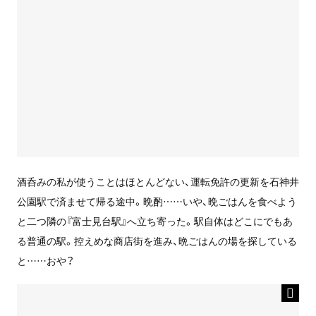
酒呑みの私が使うことはほとんどない、運転免許の更新を石神井
公園駅で済ませて帰る途中。晩酌……いや、晩ごはんを食べよう
と二つ隣の『富士見台駅』へ立ち寄った。駅自体はどこにでもあ
る普通の駅。控えめな商店街を進み、晩ごはんの場を探している
と……おや？