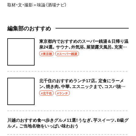
取材・文・撮影＝味論（酒場ナビ）
編集部のおすすめ
東京都内でおすすめのスーパー銭湯＆日帰り温
泉24選。サウナ、外気浴、展望露天風呂、充実の
癒やし空間へ
#東京都
#スーパー銭湯
北千住のおすすめランチ17店。定食にラーメ
ン、焼き肉、中華、エスニックまで、コスパ抜群
な店もおしゃれな店も網羅してご紹介！
#北千住
#ランチ
川越のおすすめ食べ歩きグルメ11選！うなぎ、芋スイーツ、B級グ
ルメ。ご当地名物をいっぱい味わおう