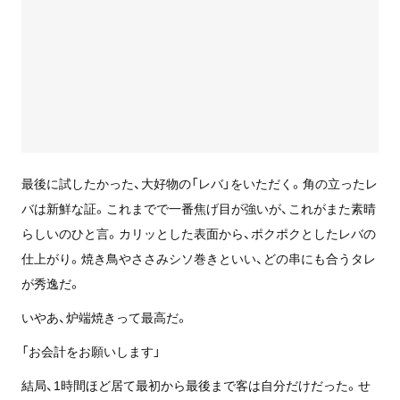
最後に試したかった、大好物の「レバ」をいただく。角の立ったレ
バは新鮮な証。これまでで一番焦げ目が強いが、これがまた素晴
らしいのひと言。カリッとした表面から、ポクポクとしたレバの
仕上がり。焼き鳥やささみシソ巻きといい、どの串にも合うタレ
が秀逸だ。
いやあ、炉端焼きって最高だ。
「お会計をお願いします」
結局、1時間ほど居て最初から最後まで客は自分だけだった。せ