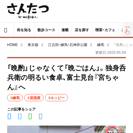
街を知る
散歩コース
連載
店を探す
喫茶・カフェ
居酒屋
HOME
東京都
江古田・練馬・石神井公園
練馬
「晩酌」じ
更新日：2025.05.29
「晩酌」じゃなくて「晩ごはん」。独身呑
兵衛の明るい食卓、富士見台『宮ちゃ
ん』へ
#練馬
#居酒屋
#ホッピー
この記事をシェア