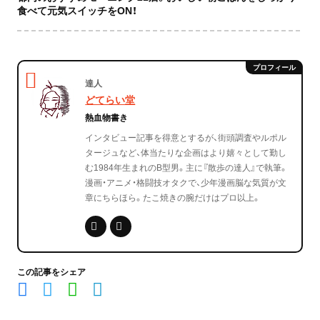
食べて元気スイッチをON！
達人
どてらい堂
熱血物書き
インタビュー記事を得意とするが、街頭調査やルポル
タージュなど、体当たりな企画はより嬉々として勤し
む1984年生まれのB型男。主に『散歩の達人』で執筆。
漫画・アニメ・格闘技オタクで、少年漫画脳な気質が文
章にちらほら。たこ焼きの腕だけはプロ以上。
この記事をシェア