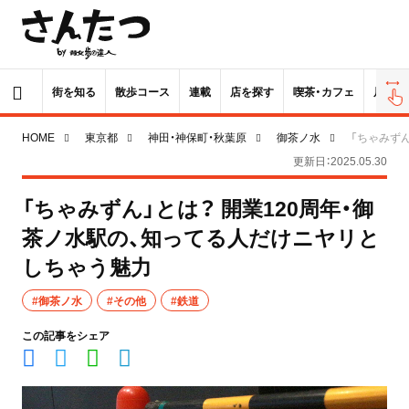
街を知る
散歩コース
連載
店を探す
喫茶・カフェ
居酒屋
HOME
東京都
神田・神保町・秋葉原
御茶ノ水
「ちゃみず
更新日：2025.05.30
「ちゃみずん」とは？ 開業120周年・御
茶ノ水駅の、知ってる人だけニヤリと
しちゃう魅力
#御茶ノ水
#その他
#鉄道
この記事をシェア