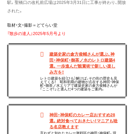
駅。聖橋口の改札前広場は2025年3月31日に工事が終わり、開放
された。
取材・文・撮影＝どてらい堂
『散歩の達人』2025年5月号より
建築史家の倉方俊輔さんが選ぶ、神
田・神保町・御茶ノ水のレトロ建築4
選。一歩進んだ観賞術で新しい楽し
み方を！
レトロ建築を紐（ひも）解けば、その街の歴史も見
えてくる！ 昭和初期の建物が点在する神田・神保
町・御茶ノ水エリアで建築史家の倉方俊輔さんが
「ここぞ！」と選んだ4つの建築をご案内。
神田・神保町のカレー店おすすめ28
選。絶対食べておきたい！マニアも唸
る名店教えます
言わずと知れたカレー激戦区の神田・神保町。現