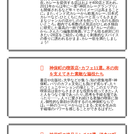
在、カレーを提供する店はおよそ400店と言われ、
2011年からは年に一度「神田カレーグランプリ」
も開催されるなど年々そのイメージは高まること
に。また、インド式カレーから欧風カレー、日本式
カレーなど、ひとくちにカレーと言ってもさまざ
まなジャンルの店がしのぎを削っているのも面白
いところ。都内でも有数の人気店がひしめき独自
に研究した最高の一杯で勝負する「カレーの街」
から、さんたつ編集部推薦、マニアも唸る絶対に行
きたい28店をご紹介。心地よく刺激的なスパイス
の香りに誘われるがまま、カレー欲を満たしまし
ょう!
神保町の喫茶店・カフェ11選。本の街
を支えてきた素敵な脇役たち
書店や出版社、大学などが集う、知の密集地帯・神
保町。パリのカフェ文化にも負けず劣らず、人々
のコミュニケーションの場として、このエリアの
喫茶店は昔からさまざまな役割を担ってきた。人
と人をつなぐ場であったり、思考を手繰る場であ
ったり……。人々に愛され続ける老舗の喫茶に加
え、個性的な新顔が共存するのも神保町ならで
は。一杯のコーヒーからはじまる、文化を生み出
す磁場のパワーを感じることができるはずだ。