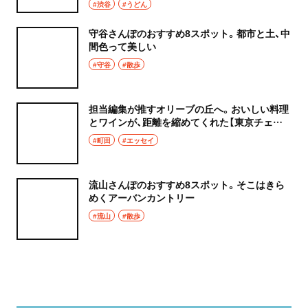
#渋谷
#うどん
守谷さんぽのおすすめ8スポット。都市と土、中
間色って美しい
#守谷
#散歩
担当編集が推すオリーブの丘へ。おいしい料理
とワインが、距離を縮めてくれた【東京チェン
飯diary】
#町田
#エッセイ
流山さんぽのおすすめ8スポット。そこはきら
めくアーバンカントリー
#流山
#散歩