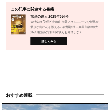
この記事に関連する書籍
散歩の達人 2025年5月号
大特集は「神田・神保町・御茶ノ水」ユニークな新風が
洒脱な街に花を添える。草彅剛×樋口真嗣『新幹線大
爆破』配信記念特別対談もお見逃しなく！
詳しくみる
おすすめ連載