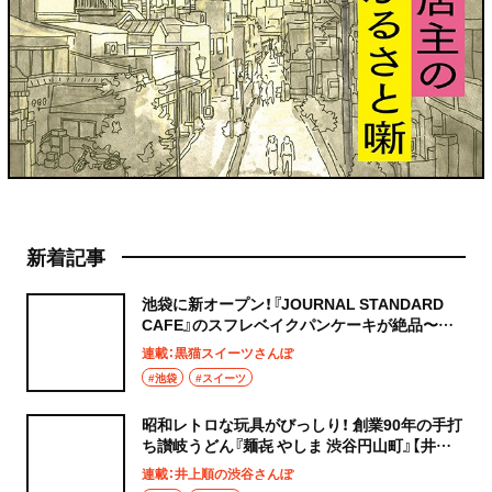
新着記事
池袋に新オープン！『JOURNAL STANDARD
CAFE』のスフレベイクパンケーキが絶品〜黒
猫スイーツ散歩 池袋編5〜
連載：黒猫スイーツさんぽ
#池袋
#スイーツ
昭和レトロな玩具がびっしり！ 創業90年の手打
ち讃岐うどん『麺㐂 やしま 渋谷円山町』【井上
順の渋谷さんぽ】
連載：井上順の渋谷さんぽ