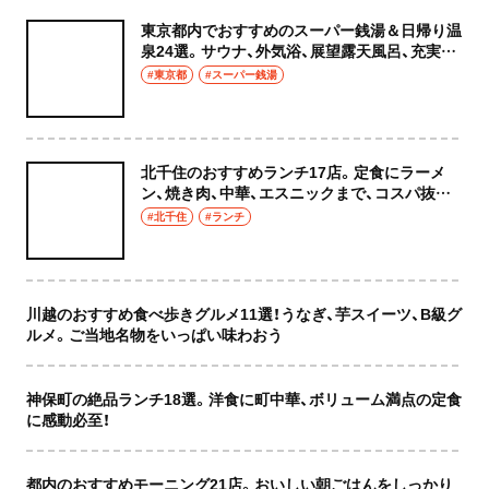
東京都内でおすすめのスーパー銭湯＆日帰り温
泉24選。サウナ、外気浴、展望露天風呂、充実の
癒やし空間へ
#東京都
#スーパー銭湯
北千住のおすすめランチ17店。定食にラーメ
ン、焼き肉、中華、エスニックまで、コスパ抜群
な店もおしゃれな店も網羅してご紹介！
#北千住
#ランチ
川越のおすすめ食べ歩きグルメ11選！うなぎ、芋スイーツ、B級グ
ルメ。ご当地名物をいっぱい味わおう
神保町の絶品ランチ18選。洋食に町中華、ボリューム満点の定食
に感動必至！
都内のおすすめモーニング21店。おいしい朝ごはんをしっかり