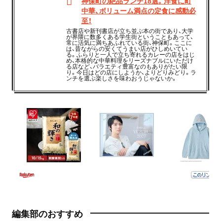
神保町の絶品ランチ18選。洋食に町
中華、ボリューム満点の定食に感動必
至！
古書店や新刊書店が立ち並ぶ本の街であり、大学
が界隈に数多くある学生街ということもあって、
常に活気に満ちあふれている街、神保町。ここに
は、昔ながらの安くてうまい店がひしめいてい
る。ふらりと一人で立ち寄れるカレーの店をはじ
め、本格的な中華料理をリーズナブルにいただけ
る店など、バラエティ豊富なのもありがたい限
り。今日はどの店にしようか、よりどりみどり。ラ
ンチを選ぶ楽しさを味わおうじゃないか。
編集部のおすすめ