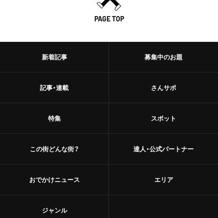
甘味
浅草
PAGE TOP
和菓子
御徒町
あんこ
新着記事
募集中のお題
鶯谷
かき氷
赤羽・十条・王子
記事・連載
さんサポ
お茶
赤羽
台湾茶
特集
スポット
王子
ショップ
この街どんな街？
達人・公式パートナー
十条
スーパー
中野・高円寺・阿佐ケ谷
おでかけニュース
エリア
古着
高円寺
お土産・手土産
ジャンル