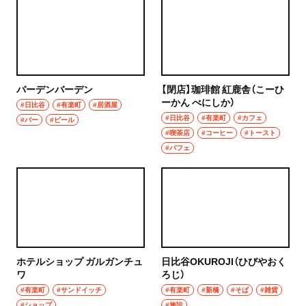
グルメ
群馬県
モーニング
前橋
食べ歩き
バーデンバーデン
【閉店】珈琲館 紅鹿舎（こーひ
高崎
ーかん べにしか）
ランチ
#日比谷
#有楽町
#居酒屋
#日比谷
#有楽町
#カフェ
#バー
#ビール
埼玉県
#喫茶店
#コーヒー
#トースト
カレー
#パフェ
草加・越谷・春日部
テイクアウト
草加
野菜料理
越谷
海鮮
春日部
ホテルショップ ガルガンチュ
日比谷OKUROJI（ひびやおく
鍋
ワ
ろじ）
大宮・浦和
#有楽町
#サンドイッチ
#有楽町
#新橋
#そば
#雑貨
ご当地グルメ
#ショップ
#施設