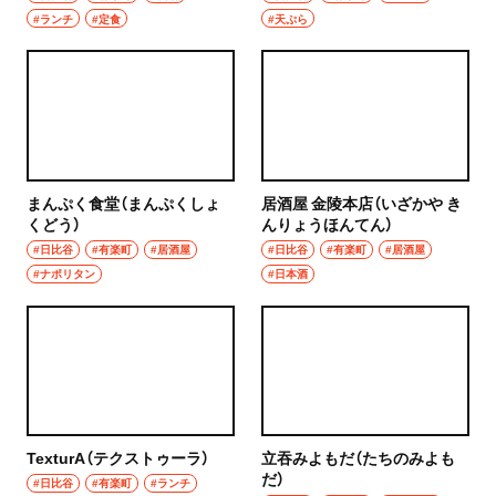
ハンバーグ
#ランチ
#定食
#天ぷら
椎名町
イタリアン
東長崎
ピザ
要町
フレンチ
千川
まんぷく食堂（まんぷくしょ
居酒屋 金陵本店（いざかや き
スペイン料理
くどう）
んりょうほんてん）
#日比谷
保谷・東久留米・清瀬・秋津
#有楽町
#居酒屋
#日比谷
#有楽町
#居酒屋
パエリヤ
#ナポリタン
#日本酒
経堂・千歳船橋・祖師ヶ谷大蔵・成城学園前
レストラン
経堂
ナポリタン
千歳船橋
アジア・エスニック
祖師ヶ谷大蔵
TexturA（テクストゥーラ）
立吞みよもだ（たちのみよも
中華
だ）
#日比谷
#有楽町
#ランチ