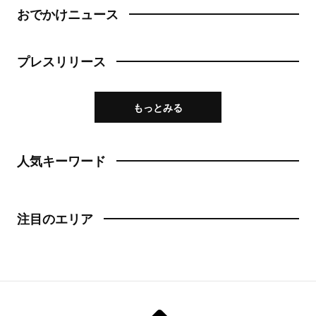
おでかけニュース
日本橋
トースト
人形町
プレスリリース
スイーツ・甘味
神田・神保町・秋葉原
スイーツ
もっとみる
神田
ケーキ
神保町
人気キーワード
パフェ
秋葉原
パンケーキ
御茶ノ水
注目のエリア
プリン
水道橋
ホットケーキ
上野・浅草
フルーツサンド
上野