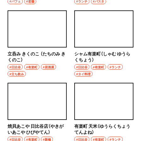
焼き鳥
#パフェ
#老舗
#ランチ
#パスタ
市川
天ぷら
本八幡
おでん
柏・松戸・流山
もつ焼き
流山
立呑み きくのこ （たちのみ き
シャム有楽町（しゃむ ゆうら
うなぎ
くのこ）
くちょう）
#日比谷
#有楽町
#居酒屋
#日比谷
#有楽町
#ランチ
我孫子
食堂
#立ち飲み
#タイ料理
柏
洋食・西洋料理
松戸
パスタ
成田・佐倉・佐原・富里
洋食
東京都
焼貝あこや 日比谷店（やきが
有楽町 天米（ゆうらくちょう
オムライス
いあこや ひびやてん）
てんよね）
#日比谷
#有楽町
#新橋
#日比谷
#有楽町
#ランチ
椎名町・東長崎・要町・千川