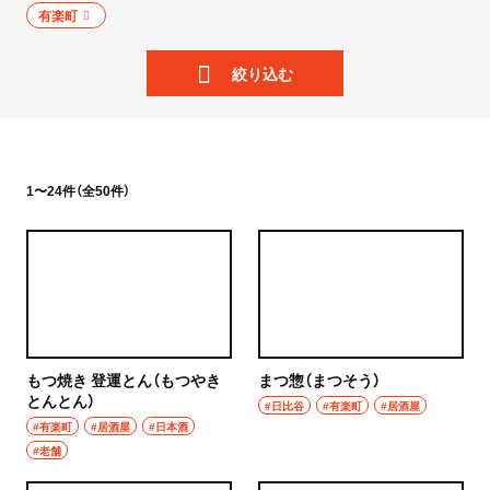
ニュース
有楽町
岩手県
散歩
絞り込む
宮城県
街歩き
秋田県
散歩コース
山形県
1〜24件（全50件）
喫茶・カフェ
福島県
カフェ
茨城県
喫茶店
つくば
コーヒー
もつ焼き 登運とん（もつやき
まつ惣（まつそう）
守谷
とんとん）
ラーメン・つけ麺
#日比谷
#有楽町
#居酒屋
#有楽町
#居酒屋
#日本酒
取手
#老舗
ラーメン
栃木県