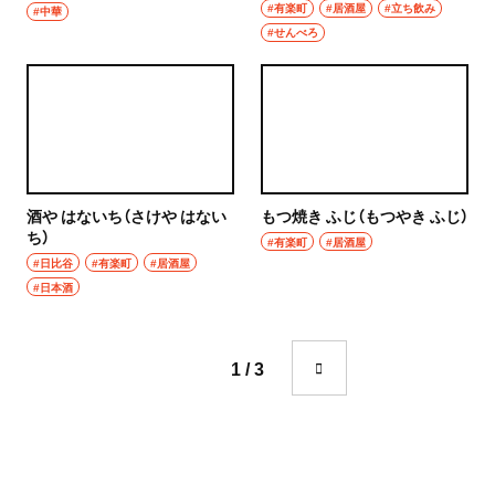
成城学園前
#有楽町
#居酒屋
#立ち飲み
#中華
町中華
#せんべろ
東京駅・丸の内・八重洲
台湾料理
東京駅
タイ料理
八重洲
焼肉
銀座
酒や はないち（さけや はない
もつ焼き ふじ（もつやき ふじ）
餃子
ち）
#有楽町
#居酒屋
有楽町・新橋・日比谷・汐留
#日比谷
#有楽町
#居酒屋
そば・うどん
#日本酒
日比谷
そば
有楽町
1 / 3
うどん
新橋
パン
日本橋・人形町
サンドイッチ