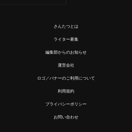
中野
本屋
阿佐ケ谷
雑貨
さんたつとは
浅草橋・蔵前
施設
ライター募集
浅草橋
温泉・銭湯・サウナ
編集部からのお知らせ
蔵前
サウナ
運営会社
恵比寿・中目黒
スーパー銭湯
ロゴ／バナーのご利用について
恵比寿
銭湯
利用規約
中目黒
温泉
プライバシーポリシー
立石・堀切
神社・寺
お問い合わせ
立石
神社