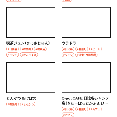
浦和
居酒屋・バー
大宮
居酒屋
所沢・狭山・入間・飯能
バー
飯能
喫茶ジュン（きっさじゅん）
日本酒
ウラドラ
#日比谷
#有楽町
#喫茶店
#日比谷
#有楽町
#ビール
所沢
焼酎
#ランチ
#オムライス
#ワイン
#洋食・西洋料理
入間
立ち飲み
狭山
せんべろ
川越・朝霞・ふじみ野・志木
ビール
川越
とんかつ あけぼの
Q-pot CAFE.日比谷シャンテ
ワイン
店（きゅーぽっとかふぇ ひび
#有楽町
#とんかつ
やしゃんててん）
#日比谷
#有楽町
#カフェ
秩父・長瀞・三峰口
地酒
#パフェ