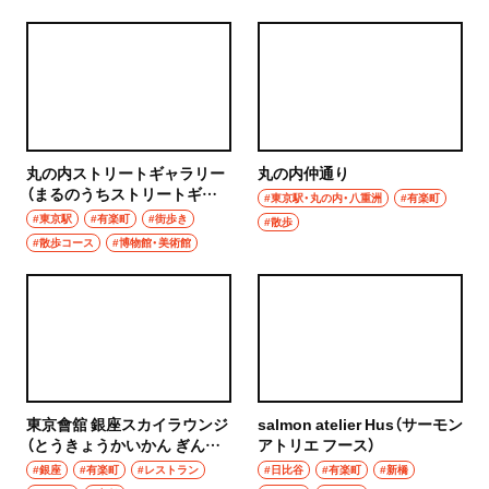
秩父
ウイスキー
上尾・久喜・熊谷
ホッピー
千葉県
サワー
野田
丸の内ストリートギャラリー
丸の内仲通り
カクテル
（まるのうちストリートギャ
#東京駅・丸の内・八重洲
#有楽町
ラリー）
#東京駅
#有楽町
#街歩き
千葉・船橋・津田沼
#散歩
和食・郷土料理
#散歩コース
#博物館・美術館
千葉
定食
船橋
寿司
津田沼
とんかつ
習志野
東京會舘 銀座スカイラウンジ
salmon atelier Hus（サーモン
和食
（とうきょうかいかん ぎんざ
アトリエ フース）
スカイラウンジ）
#銀座
#有楽町
#レストラン
#日比谷
#有楽町
#新橋
市川・本八幡