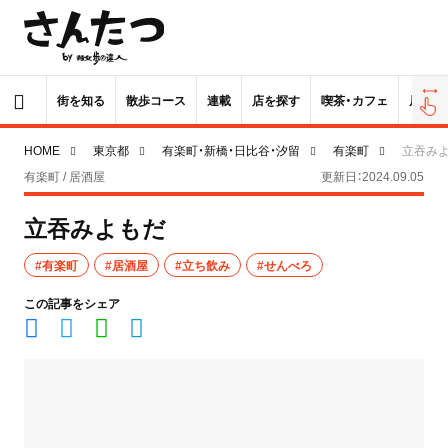
街を知る
散歩コース
連載
店を探す
喫茶・カフェ
居酒屋
HOME
東京都
有楽町・新橋・日比谷・汐留
有楽町
立吞み
有楽町 / 居酒屋
更新日：2024.09.05
立吞みよもだ
#有楽町
#居酒屋
#立ち飲み
#せんべろ
この記事をシェア