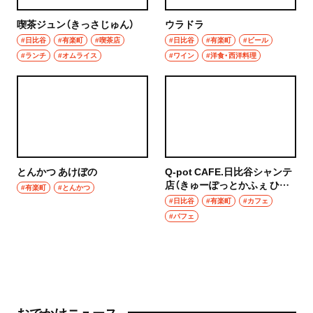
喫茶ジュン（きっさじゅん）
ウラドラ
#日比谷
#有楽町
#喫茶店
#日比谷
#有楽町
#ビール
#ランチ
#オムライス
#ワイン
#洋食・西洋料理
とんかつ あけぼの
Q-pot CAFE.日比谷シャンテ
店（きゅーぽっとかふぇ ひび
#有楽町
#とんかつ
やしゃんててん）
#日比谷
#有楽町
#カフェ
#パフェ
おでかけニュース