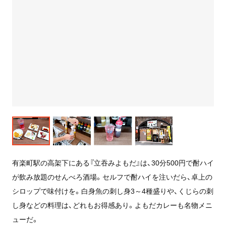
有楽町駅の高架下にある『立吞みよもだ』は、30分500円で酎ハイ
が飲み放題のせんべろ酒場。セルフで酎ハイを注いだら、卓上の
シロップで味付けを。白身魚の刺し身3～4種盛りや、くじらの刺
し身などの料理は、どれもお得感あり。よもだカレーも名物メニ
ューだ。