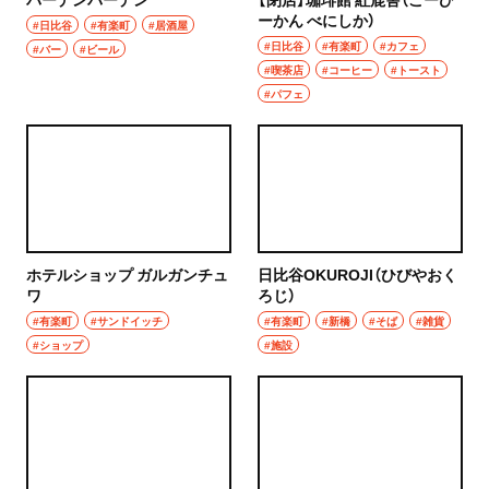
ーかん べにしか）
#日比谷
#有楽町
#居酒屋
#日比谷
#有楽町
#カフェ
#バー
#ビール
#喫茶店
#コーヒー
#トースト
#パフェ
ホテルショップ ガルガンチュ
日比谷OKUROJI（ひびやおく
ワ
ろじ）
#有楽町
#サンドイッチ
#有楽町
#新橋
#そば
#雑貨
#ショップ
#施設