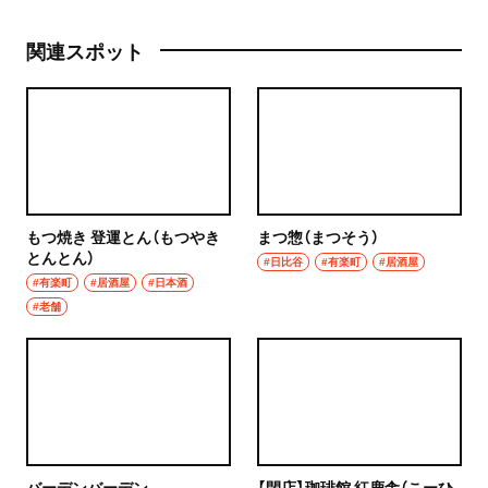
関連スポット
もつ焼き 登運とん（もつやき
まつ惣（まつそう）
とんとん）
#日比谷
#有楽町
#居酒屋
#有楽町
#居酒屋
#日本酒
#老舗
バーデンバーデン
【閉店】珈琲館 紅鹿舎（こーひ