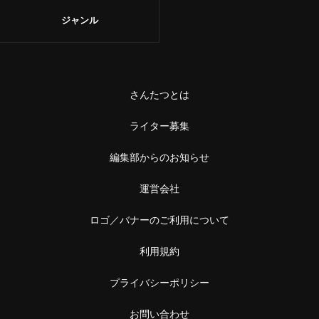
甘味
ジャンル
浅草
和菓子
御徒町
あんこ
鶯谷
さんたつとは
かき氷
赤羽・十条・王子
ライター募集
お茶
赤羽
編集部からのお知らせ
台湾茶
王子
運営会社
ショップ
ロゴ／バナーのご利用について
十条
スーパー
利用規約
中野・高円寺・阿佐ケ谷
古着
プライバシーポリシー
高円寺
お土産・手土産
お問い合わせ