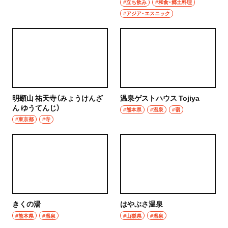
#立ち飲み
#和食・郷土料理
秩父
#アジア・エスニック
ウイスキー
上尾・久喜・熊谷
ホッピー
千葉県
サワー
野田
カクテル
明顕山 祐天寺（みょうけんざ
温泉ゲストハウス Tojiya
千葉・船橋・津田沼
ん ゆうてんじ）
#熊本県
#温泉
#宿
和食・郷土料理
#東京都
#寺
千葉
定食
船橋
寿司
津田沼
とんかつ
習志野
きくの湯
はやぶさ温泉
和食
#熊本県
#温泉
#山梨県
#温泉
市川・本八幡