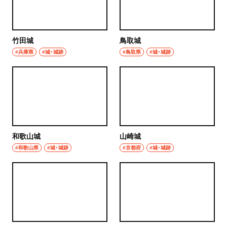
グルメ
群馬県
モーニング
竹田城
鳥取城
前橋
#兵庫県
#城・城跡
#鳥取県
#城・城跡
食べ歩き
高崎
ランチ
埼玉県
カレー
草加・越谷・春日部
テイクアウト
和歌山城
山崎城
草加
野菜料理
#和歌山県
#城・城跡
#京都府
#城・城跡
越谷
海鮮
春日部
鍋
大宮・浦和
ご当地グルメ