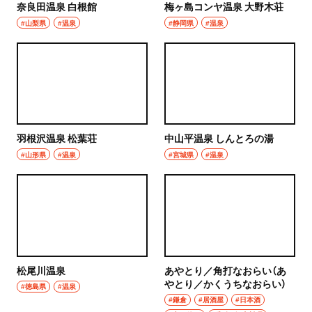
浦和
奈良田温泉 白根館
梅ヶ島コンヤ温泉 大野木荘
居酒屋・バー
#山梨県
#温泉
#静岡県
#温泉
大宮
居酒屋
所沢・狭山・入間・飯能
バー
飯能
日本酒
所沢
羽根沢温泉 松葉荘
中山平温泉 しんとろの湯
焼酎
#山形県
#温泉
#宮城県
#温泉
入間
立ち飲み
狭山
せんべろ
川越・朝霞・ふじみ野・志木
ビール
川越
松尾川温泉
あやとり／角打なおらい（あ
ワイン
やとり／かくうちなおらい）
#徳島県
#温泉
秩父・長瀞・三峰口
#鎌倉
#居酒屋
#日本酒
地酒