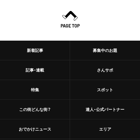
日本橋
トースト
人形町
PAGE TOP
スイーツ・甘味
神田・神保町・秋葉原
スイーツ
神田
新着記事
募集中のお題
ケーキ
神保町
記事・連載
さんサポ
パフェ
秋葉原
パンケーキ
特集
スポット
御茶ノ水
プリン
水道橋
この街どんな街？
達人・公式パートナー
ホットケーキ
上野・浅草
フルーツサンド
おでかけニュース
エリア
上野