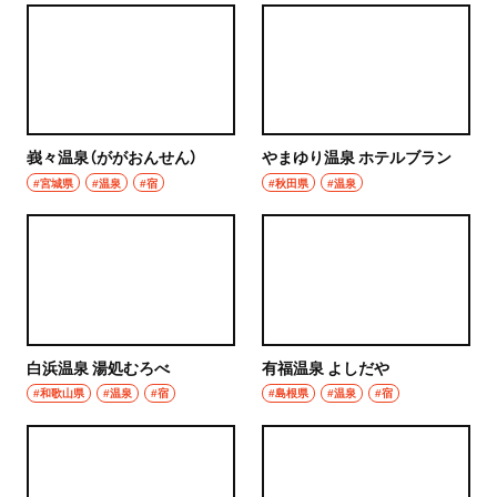
焼き鳥
市川
天ぷら
本八幡
おでん
柏・松戸・流山
峩々温泉（ががおんせん）
やまゆり温泉 ホテルブラン
もつ焼き
#宮城県
#温泉
#宿
#秋田県
#温泉
流山
うなぎ
我孫子
食堂
柏
洋食・西洋料理
松戸
パスタ
白浜温泉 湯処むろべ
有福温泉 よしだや
成田・佐倉・佐原・富里
#和歌山県
#温泉
#宿
#島根県
#温泉
#宿
洋食
東京都
オムライス
椎名町・東長崎・要町・千川