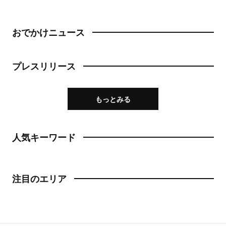
成城学園前
町中華
東京駅・丸の内・八重洲
おでかけニュース
台湾料理
東京駅
タイ料理
プレスリリース
八重洲
焼肉
銀座
もっとみる
餃子
有楽町・新橋・日比谷・汐留
そば・うどん
人気キーワード
日比谷
そば
有楽町
注目のエリア
うどん
新橋
パン
日本橋・人形町
サンドイッチ