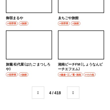
ハンバーグ
椎名町
イタリアン
御宿まるや
ゑちごや旅館
東長崎
#長野県
#旅館
#長野県
#旅館
ピザ
要町
フレンチ
千川
スペイン料理
保谷・東久留米・清瀬・秋津
パエリヤ
旅籠 松代屋（はたご まつしろ
湘南ビーチFM（しょうなんビ
経堂・千歳船橋・祖師ヶ谷大蔵・成城学園前
や）
ーチエフエム）
レストラン
#長野県
#旅館
#鎌倉・江ノ電・湘南
#その他
経堂
ナポリタン
千歳船橋
4 / 418
アジア・エスニック
祖師ヶ谷大蔵
中華