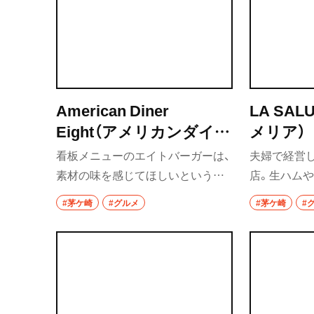
American Diner
LA SAL
Eight（アメリカンダイナ
メリア）
ーエイト）
看板メニューのエイトバーガーは、
夫婦で経営
素材の味を感じてほしいという思
店。生ハムや
いから、お味付けは塩胡椒とハニー
を持ち帰り
#茅ケ崎
#グルメ
#茅ケ崎
#
マスタードのみ。ガツンとくる肉
席で選りす
の旨味を感じて。
イートイン
注文を受け
イルも魅力