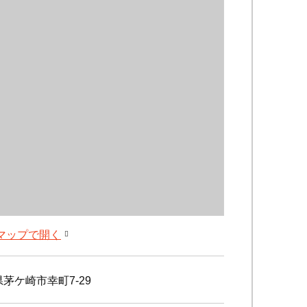
leマップで開く
茅ケ崎市幸町7-29