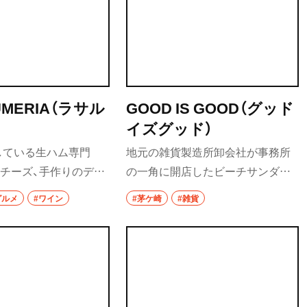
UMERIA（ラサル
GOOD IS GOOD（グッド
イズグッド）
している生ハム専門
地元の雑貨製造所卸会社が事務所
チーズ、手作りのデリ
の一角に開店したビーチサンダル
でき、ゆったりとした座
専門店。漁師御用達のPEARL印の
グルメ
#ワイン
#茅ケ崎
#雑貨
ぐりのワインと一緒に
ギョサンは湘南ネイビーなどのオ
もすることができる。
リジナルカラーが10色以上あり、ほ
てから切り分けるスタ
かにも多種多様なラインナップが
的。
そろえられている。