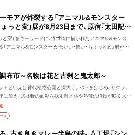
模湾、江之浦》 2025年 ゼラチン・シルバー・プリント
 Sugimoto / Courtesy of Gallery Koyanagi
ーモアが炸裂する「アニマル&モンスター
ょっと変」展が8月23日まで、原宿『太田記念
ょっと変」をキーワードに、浮世絵に描かれたアニマル&モンス
「アニマル&モンスター かわいい・怖い・ちょっと変」展が
まで、東京都渋谷区の『太田記念美術館』で開催されている。TOP画
岡崎」（後期）。
】調布市～名物は花と古刹と鬼太郎～
ットといえば神代植物公園と深大寺。バラをはじめ、サクラ、
花に加え、武蔵野の面影を残す雑木林や熱帯の植物が咲く大温
魅了する。隣接する深大寺は、東京では浅草寺に次ぐ歴史があ
京
銅造釈迦如来像は東日本最古の国宝仏。参詣のあとは、参道の
コース
布は『ゲゲゲの鬼太郎』の作者・水木しげるが50年以上も暮
や「天神通り商店街」などでは、作品に登場する妖怪たちのオブ
る、古き良きマレー半島の味。八丁堀『シン