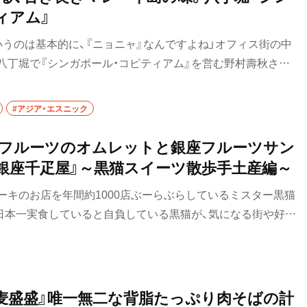
迎えてくれる。マンガに夢中になった頃を思い出して鬼太郎た
ィアム』
いうのは基本的に、『ニョニャ』なんですよね」オフィス街の中
八丁堀で『シンガポール・コピティアム』を営む野村壽秋さん
#アジア・エスニック
選フルーツのオムレットと銀座フルーツサン
銀座千疋屋』～黒猫スイーツ散歩手土産編～
ーキのお店を年間約1000店ぶーらぶらしているミスター黒猫
日本一実食していると自負している黒猫が、気になる街や好き
発見した手土産スイーツをご紹介します。今回は、東京駅で購
です。東京駅の手土産スイーツを約70店舗、200種類以上実食
です。
麦盛盛』唯一無二な背脂たっぷり肉そばの計