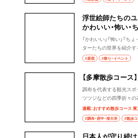
TOP画像＝杉本博司 《相
119.4×149.2cm（C）Hiroshi
浮世絵師たちのユ
かわいい・怖い・ち
美術館』で開催中
「かわいい」「怖い」「ち
ターたちの世界を紹介する
2026年8月23日（日）
#原宿
#祭り・イベント
像＝歌川国芳「五十三駅 
【多摩散歩コース
調布を代表する観光スポ
ツツジなどの四季折々の
室などもあり、花好きを
連載：おすすめ散歩コース 東
り、釈迦堂に安置される
#調布・府中・深大寺
#散歩
深大寺そばで決まりだ。調
らした街。「布多天神社」
日本人が守り続け