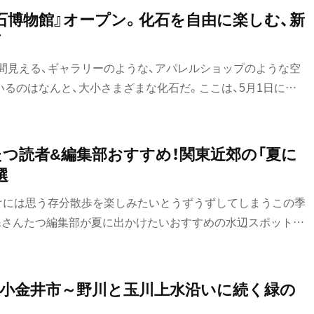
石博物館』オープン。化石を自由に楽しむ、新
グ
間見える、ギャラリーのような、アパレルショップのような空
るのはなんと、大小さまざまな化石だ。ここは、5月1日にオ
物館』という名の化石ショップ。2024年に福岡で1店舗目が
けて東京にも進出と相成った。
んたつ読者&編集部おすすめ！関東近郊の「夏に
選
けには思う存分散歩を楽しみたいとうずうずしてしまうこの季
&さんたつ編集部が夏に出かけたいおすすめの水辺スポットを
してまとめました。緑豊かな渓流や絶景の海辺など、涼やかなス
】小金井市～野川と玉川上水沿いに続く緑の