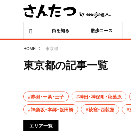
街を知る
散歩コース
HOME
東京都
東京都の記事一覧
#赤羽・十条・王子
#神田・神保町・秋葉原
#神楽坂・本郷・飯田橋
#荻窪・西荻窪
#
エリア一覧