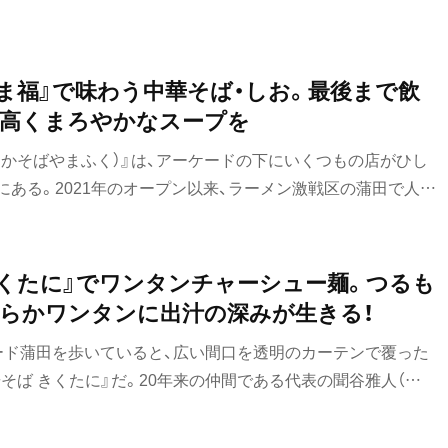
やま福』で味わう中華そば・しお。最後まで飲
が高くまろやかなスープを
うかそばやまふく）』は、アーケードの下にいくつもの店がひし
ある。2021年のオープン以来、ラーメン激戦区の蒲田で人気
った透き通ったスープの中華そばと、濃厚な鶏白湯を使った濃
醤油としおと4つの看板メニューがある。このラーメンは、最初
かないとして出されたものだった。
きくたに』でワンタンチャーシュー麺。つるも
らかワンタンに出汁の深みが生きる！
ード蒲田を歩いていると、広い間口を透明のカーテンで覆った
そば きくたに』だ。20年来の仲間である代表の聞谷雅人（き
主の田中基継（たなかもとつぐ）さんが、おいしいと言われる店
ーズナブルで、また食べたくなるラーメンを目指して2024年