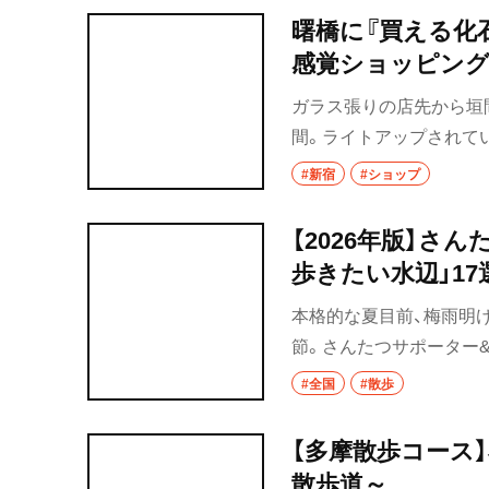
8月にオープンした。
曙橋に『買える化
感覚ショッピン
ガラス張りの店先から垣
間。ライトアップされてい
ープンした『買える化石博
#新宿
#ショップ
オープン、その反響を受
【2026年版】さ
歩きたい水辺」17
本格的な夏目前、梅雨明
節。さんたつサポーター
1カ所ずつ選び、記事と
#全国
#散歩
ポットが満載です！
【多摩散歩コース
散歩道～