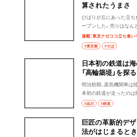
算されたうまさ
ひばりが丘にあった立ち
ープンした。売りはなん
連載：東京ナゼココ立ち食い
#東京都
#そば
日本初の鉄道は海
「高輪築堤」を探る
明治初期、蒸気機関車は陸
本初の鉄道が走ったのは陸上
携わった、JR東日本マ
#品川
#鉄道
巨匠の革新的デザ
法がはじまるとき