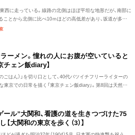
が東西に走っている。線路の北側はほぼ平坦な地形だが、南部に
ることから北側に比べ10ｍほどの高低差があり、坂道が多い。
さな清流をつくり、野川となって多摩川に流れ出る。一方北部
京
で運んだ玉川上水が東西に流れている。小金井市の主な見ど
沿いにある。野川沿いには武蔵野公園や『はけの森美術館』、小
水沿いには小金井公園や『江戸東京たてもの園』などがある。こ
ラーメン。憧れの人にお腹が空いていると
にも緑が多く、どこを訪ねても武蔵野の自然と一体となった美
チェン飯diary】
。
のごはん）」を切り口として、40代バツイチフリーライターの
な東京での日常を描く「東京チェン飯diary」。第8回は天然と
蘭」です。
ゲール”大関和、看護の道を生きつづけた75
【大関和の東京を歩く（3）】
ほどが過ぎた明治37年（1904）5月、日本軍の快進撃を祝う