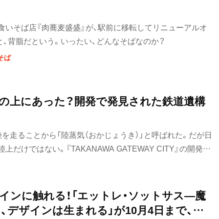
食いそば店『肉蕎麦盛盛』が、駅前に移転してリニューアルオ
と、背脂だという。いったい、どんなそばなのか？
そば
の上にあった？開発で発見された鉄道遺構
を走ることから「陸蒸気（おかじょうき）」と呼ばれた。だが日
だけではない。『TAKANAWA GATEWAY CITY』の開発に
ーケティング本部の武田幸彦さんにお話を伺った。
インに触れる！「エットレ・ソットサス―魔
、デザインは生まれる」が10月4日まで、京