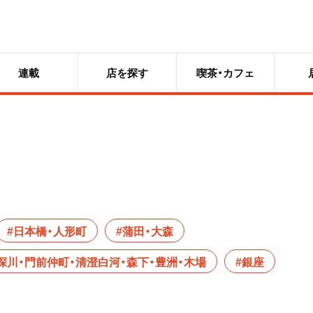
連載
店を探す
喫茶・カフェ
#日本橋・人形町
#蒲田・大森
深川・門前仲町・清澄白河・森下・豊洲・木場
#銀座