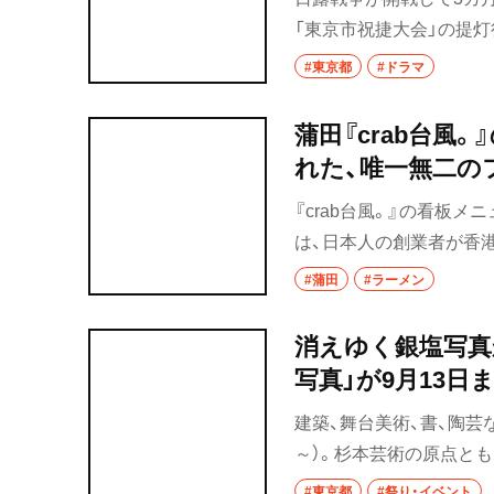
「東京市祝捷大会」の提
り、皇居の馬場先門の枡
#東京都
#ドラマ
ぎ20名が圧死する大事
が滞って混雑する。近年
蒲田『crab台風
故の現場とよく似た道路
れた、唯一無二の
『crab台風。』の看板
は、日本人の創業者が香
形町に店を構えていたが、
#蒲田
#ラーメン
のイメージが強いカニの
一杯が、蒲田のディープ
消えゆく銀塩写真
写真」が9月13日
建築、舞台美術、書、陶芸
～）。杉本芸術の原点とも
2026年9月13日（日
#東京都
#祭り・イベント