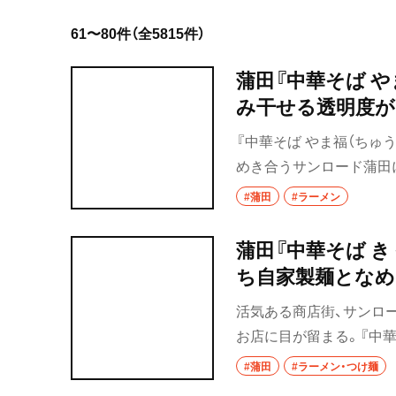
61〜80件（全5815件）
蒲田『中華そば 
み干せる透明度
『中華そば やま福（ちゅ
めき合うサンロード蒲田に
店となった。鶏と貝でと
#蒲田
#ラーメン
厚中華そばは、それぞれ
は系列店の洋風バルでま
蒲田『中華そば 
ち自家製麺となめ
活気ある商店街、サンロ
お店に目が留まる。『中華
くたにまさと）さんと店
#蒲田
#ラーメン・つけ麺
がたくさんある蒲田で、リ