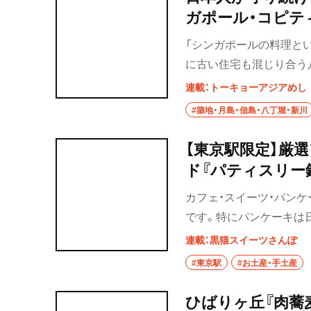
ジェを飾り、訪れる人を
ガポール・コピテ
ちを探してみよう。
「シンガポールの料理と
に古い住宅も混じり合う
は言う。
連載：トーキョーアジアめし
#築地・月島・佃島・八丁堀・新川
【東京駅限定】厳
ド『パティスリー
カフェ・スイーツ・パンケ
です。特にパンケーキは
な街を散歩している時に
連載：黒猫スイーツさんぽ
入できる手土産の第69弾
#東京駅
#お土産・手土産
している黒猫のおすすめ
ひばりヶ丘『肉蕎