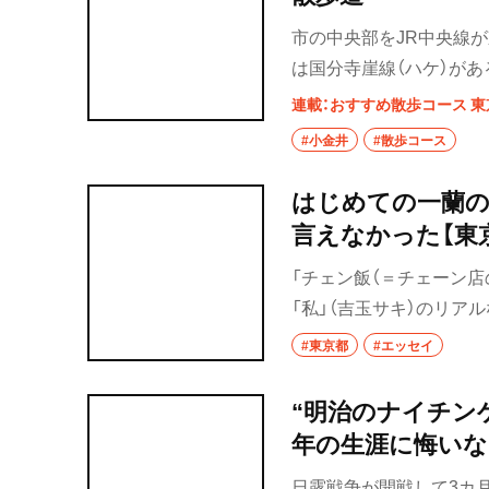
市の中央部をJR中央線
は国分寺崖線（ハケ）があ
崖線から湧き出た水は小
連載：おすすめ散歩コース 東
には多摩川の水を江戸ま
#小金井
#散歩コース
ころは、野川と玉川上水
金井神社があり、玉川上
はじめての一蘭の
れらの見どころを結ぶ道
言えなかった【東京
しい景観を見せてくれる
「チェン飯（＝チェーン店
「私」（吉玉サキ）のリアル
んこつラーメン専門店「一
#東京都
#エッセイ
“明治のナイチン
年の生涯に悔いなし
日露戦争が開戦して3カ月