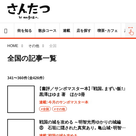
街を知る
散歩コース
連載
店を探す
喫茶・カフェ
居酒屋
HOME
その他
全国
全国の記事一覧
341〜360件（全426件）
【書評／サンポマスター本】『戦国、まずい飯！』
黒澤はゆま 著 ほか3冊
連載：今月のサンポマスター本
#全国
#その他
戦国の城を攻める ～明智光秀ゆかりの城編
⑧ 石垣に隠された真実あり。亀山城・明智越
（保津城）～
連載：戦国の城を攻める