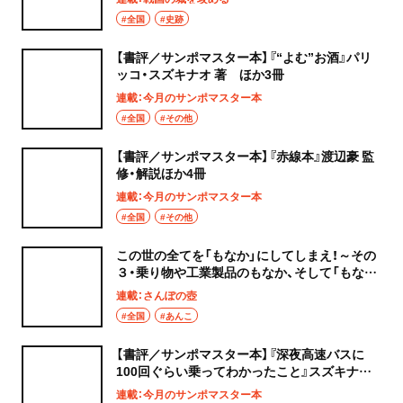
#全国
#史跡
【書評／サンポマスター本】『“よむ”お酒』パリ
ッコ・スズキナオ 著 ほか3冊
連載：今月のサンポマスター本
#全国
#その他
【書評／サンポマスター本】『赤線本』渡辺豪 監
修・解説ほか4冊
連載：今月のサンポマスター本
#全国
#その他
この世の全てを「もなか」にしてしまえ！～その
３・乗り物や工業製品のもなか、そして「もな
活」の心得
連載：さんぽの壺
#全国
#あんこ
【書評／サンポマスター本】『深夜高速バスに
100回ぐらい乗ってわかったこと』スズキナオ
著ほか3冊
連載：今月のサンポマスター本