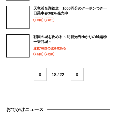
天竜浜名湖鉄道 1000円分のクーポンつき一
日乗車券3種を発売中
#全国
#旅行
戦国の城を攻める ～明智光秀ゆかりの城編④
一乗谷城～
連載：戦国の城を攻める
#全国
#史跡
18 / 22
おでかけニュース