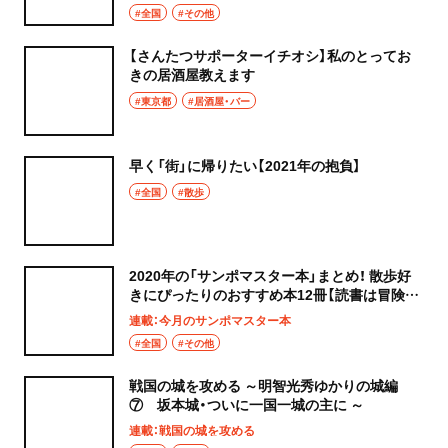
#全国
#その他
【さんたつサポーターイチオシ】私のとってお
きの居酒屋教えます
#東京都
#居酒屋・バー
早く「街」に帰りたい【2021年の抱負】
#全国
#散歩
2020年の「サンポマスター本」まとめ！ 散歩好
きにぴったりのおすすめ本12冊【読書は冒険
だ】
連載：今月のサンポマスター本
#全国
#その他
戦国の城を攻める ～明智光秀ゆかりの城編
⑦ 坂本城・ついに一国一城の主に ～
連載：戦国の城を攻める