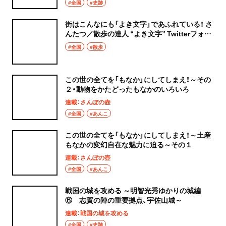
#全国
#史跡
街はこんなにも「よき文字」であふれている！ さ
んたつ／散歩の達人 “よき文字” Twitterフォト
コンテスト 受賞作品発表
#全国
#散歩
この世の全てを「もなか」にしてしまえ！～その
２・動物をかたどったもなかのいろいろ
連載：さんぽの壺
#全国
#あんこ
この世の全てを「もなか」にしてしまえ！～土産
もなかの変幻自在な魅力に迫る～その１
連載：さんぽの壺
#全国
#あんこ
戦国の城を攻める ～明智光秀ゆかりの城編
⑥ 志賀の陣の重要拠点、宇佐山城～
連載：戦国の城を攻める
#全国
#史跡