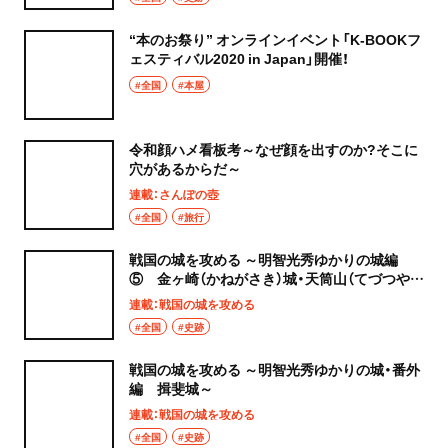
“本のお祭り” オンラインイベント「K-BOOKフ
ェスティバル2020 in Japan」開催！
#全国
#本屋
令和顔ハメ看板考～なぜ顔を出すのか?そこに
穴があるからだ～
連載：さんぽの壺
#全国
#旅行
戦国の城を攻める ～明智光秀ゆかりの城編
⑤ 金ヶ崎（かねがさき）城・天筒山（てづつや
ま）城～
連載：戦国の城を攻める
#全国
#史跡
戦国の城を攻める ～明智光秀ゆかりの城・番外
編 揖斐城～
連載：戦国の城を攻める
#全国
#史跡