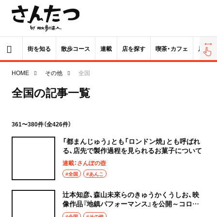
街を知る
散歩コース
連載
店を探す
喫茶・カフェ
居酒屋
HOME
その他
全国
全国の記事一覧
361〜380件（全426件）
「都まんじゅう」とも「ロンドン焼」とも呼ばれ
る、店先で製作過程を見られるお菓子について
連載：さんぽの壺
#全国
#あんこ
辻󠄀本知彦、森山未來らのきゅうかくうしお、映
像作品『地鎮パフォーマンス』を公開～コロナ
禍での作品づくりと配信の日々を追う
#全国
#その他