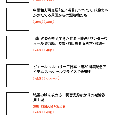
中里和人写真展「光ノ漂着」がヤバい。想像力を
かきたてる異国からの漂着物たち
#銀座
#写真
「壁」の姿が見えてきた世界～映画『ワンダーウ
ォール 劇場版』 監督・前田悠希＆脚本・渡辺あ
やインタビュー
#全国
#散歩
ピエール マルコリー二日本上陸20周年記念ア
イテム スぺシャルプライスで販売中
#全国
#スイーツ
戦国の城を攻める～明智光秀ゆかりの城編③
周山城～
連載：戦国の城を攻める
#全国
#旅行