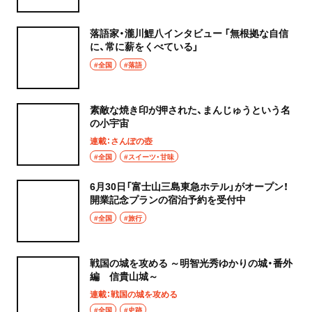
落語家・瀧川鯉八インタビュー 「無根拠な自信
に、常に薪をくべている」
#全国
#落語
素敵な焼き印が押された、まんじゅうという名
の小宇宙
連載：さんぽの壺
#全国
#スイーツ・甘味
6月30日「富士山三島東急ホテル」がオープン！
開業記念プランの宿泊予約を受付中
#全国
#旅行
戦国の城を攻める ～明智光秀ゆかりの城・番外
編 信貴山城～
連載：戦国の城を攻める
#全国
#史跡