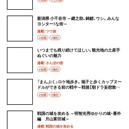
新潟県 小千谷市 ～継之助、錦鯉、ウシ。みんな
ヨシター！な街～
連載：ツウ旅
#全国
#旅行
いつまでも残り続けてほしい、観光地の土産手
ぬぐいの魅力
連載：さんぽの壺
#全国
#旅行
『まんぷく』ロケ地歩き。福子と歩くカップヌー
ドルができる前の戦中～戦後【朝ドラ妄想散
歩】
#全国
#旅行
戦国の城を攻める ～明智光秀ゆかりの城・番外
編 月山富田城～
連載：戦国の城を攻める