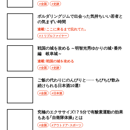
#全国
#史跡
ボルダリングジムで出会った気持ちいい若者と
の気まずい時間
連載：ここに来るまで忘れてた。
#トリプルファイヤー
戦国の城を攻める ～明智光秀ゆかりの城・番外
編 岐阜城～
連載：戦国の城を攻める
#全国
#史跡
ご飯の代わりにのんびりと…… ちびちび飲み
続けられる日本酒10選！
#全国
#日本酒
究極のエクササイズ！？ 5分で有酸素運動の効果
もある「自衛隊体操」とは
#全国
#アウトドア・スポーツ