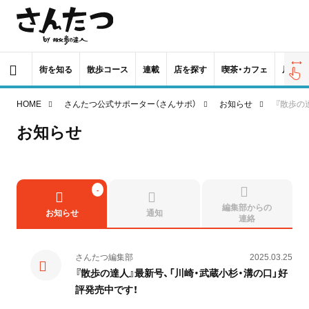
街を知る
散歩コース
連載
店を探す
喫茶・カフェ
居酒屋
HOME
さんたつ公式サポーター（さんサポ）
お知らせ
『散歩の
お知らせ
編集部からの
お知らせ
通知
連絡
さんたつ編集部
2025.03.25
『散歩の達人』最新号、「川崎・武蔵小杉・溝の口」好
評発売中です！