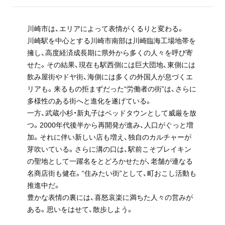
川崎市は、エリアによって表情がくるりと変わる。
川崎駅を中心とする川崎市南部は川崎臨海工場地帯を
擁し、高度経済成長期に県外から多くの人々を呼び寄
せた。その結果、現在も駅西側には巨大団地、東側には
飲み屋街やドヤ街、海側には多くの外国人が息づくエ
リアも。来るもの拒まずだった“労働者の街”は、さらに
多様性のある街へと進化を遂げている。
一方、武蔵小杉・新丸子はベッドタウンとして威厳を放
つ。2000年代後半から再開発が進み、人口がぐっと増
加。それに伴い新しい店も増え、独自のカルチャーが
芽吹いている。さらに溝の口は、駅前こそブレイキン
の聖地として一躍名をとどろかせたが、老舗が連なる
名商店街も健在。“住みたい街”として、町おこし活動も
推進中だ。
豊かな表情の裏には、喜怒哀楽に満ちた人々の営みが
ある。思いをはせて、散歩しよう。