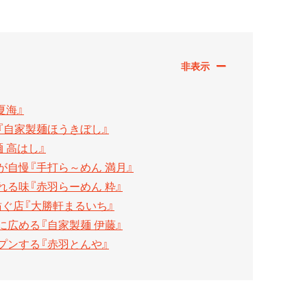
夏海』
『自家製麺ほうきぼし』
 高はし』
自慢『手打ら～めん 満月』
る味『赤羽らーめん 粋』
ぐ店『大勝軒まるいち』
広める『自家製麺 伊藤』
プンする『赤羽とんや』