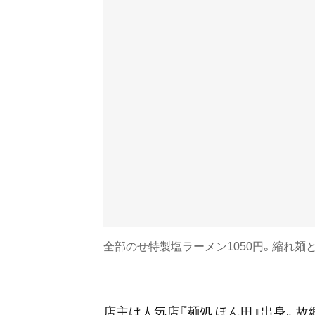
全部のせ特製塩ラーメン1050円。縮れ麺
店主は人気店『麺処 ほん田』出身。