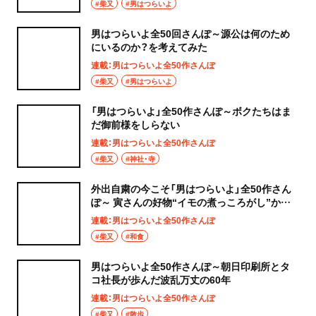
#柴又
#男はつらいよ
男はつらいよ全50回さんぽ～源公は何のため
にいるのか？を考えてみた
連載：男はつらいよ全50作さんぽ
#柴又
#男はつらいよ
「男はつらいよ」全50作さんぽ～ボクたちはま
だ御前様をしらない
連載：男はつらいよ全50作さんぽ
#柴又
#神社・寺
外出自粛の今こそ「男はつらいよ」全50作さん
ぽ～ 寅さんの好物“イモの煮っころがし”から
見えてくるもの
連載：男はつらいよ全50作さんぽ
#柴又
#和食
男はつらいよ全50作さんぽ～朝日印刷所とタ
コ社長が歩んだ波乱万丈の60年
連載：男はつらいよ全50作さんぽ
#柴又
#散歩