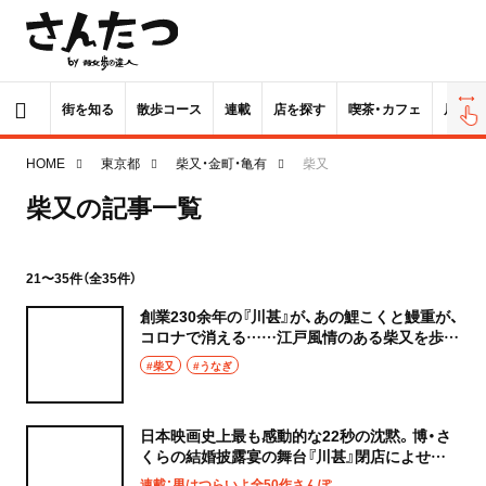
街を知る
散歩コース
連載
店を探す
喫茶・カフェ
居酒屋
HOME
東京都
柴又・金町・亀有
柴又
柴又の記事一覧
21〜35件（全35件）
創業230余年の『川甚』が、あの鯉こくと鰻重が、
コロナで消える……江戸風情のある柴又を歩き
つつ、最後の味をかみしめた！
#柴又
#うなぎ
日本映画史上最も感動的な22秒の沈黙。博・さ
くらの結婚披露宴の舞台『川甚』閉店によせて
～「うなぎ」ほか全川魚シーンを検証する
連載：男はつらいよ全50作さんぽ