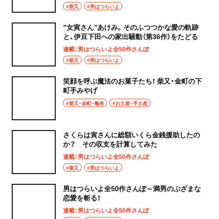
#柴又
#男はつらいよ
”女寅さん”あけみ。そのふつつかな愛の軌跡
と、伊豆下田への家出騒動（第36作）をたどる
連載：男はつらいよ全50作さんぽ
#柴又
#男はつらいよ
笑顔を呼ぶ魔法のお菓子たち！ 柴又・金町の下
町手みやげ
#柴又・金町・亀有
#お土産・手土産
さくらは寅さんに総額いくら金銭援助したの
か？ その収支を計算してみた
連載：男はつらいよ全50作さんぽ
#柴又
#男はつらいよ
男はつらいよ全50作さんぽ～満男のぶざまな
恋愛を斬る！
連載：男はつらいよ全50作さんぽ