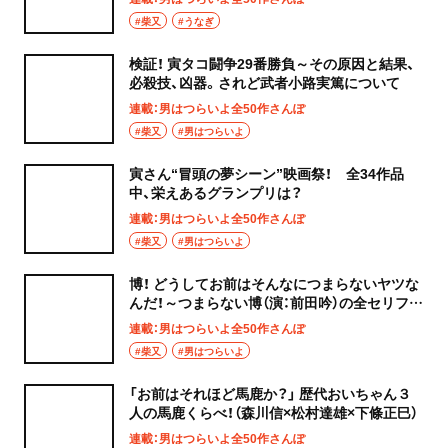
#柴又
#うなぎ
検証！ 寅タコ闘争29番勝負～その原因と結果、
必殺技、凶器。されど武者小路実篤について
連載：男はつらいよ全50作さんぽ
#柴又
#男はつらいよ
寅さん“冒頭の夢シーン”映画祭！ 全34作品
中、栄えあるグランプリは？
連載：男はつらいよ全50作さんぽ
#柴又
#男はつらいよ
博！ どうしてお前はそんなにつまらないヤツな
んだ！～つまらない博（演：前田吟）の全セリフ全
シーンを検証する
連載：男はつらいよ全50作さんぽ
#柴又
#男はつらいよ
「お前はそれほど馬鹿か？」 歴代おいちゃん３
人の馬鹿くらべ！（森川信×松村達雄×下條正巳）
連載：男はつらいよ全50作さんぽ