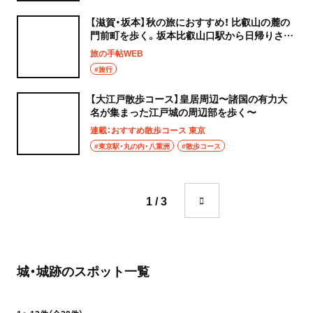
【滋賀・坂本】秋の旅におすすめ！ 比叡山の麓の
門前町を歩く。坂本比叡山口駅から日帰りさん
ぽ
旅の手帖WEB
#旅行
【大江戸散歩コース】皇居周辺〜諸国の有力大
名が集まった江戸城の周辺部を歩く〜
連載：おすすめ散歩コース 東京
#東京駅・丸の内・八重洲
#散歩コース
1 / 3
城・城跡のスポット一覧