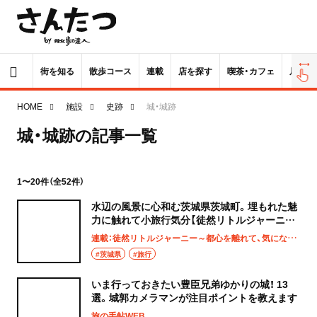
街を知る
散歩コース
連載
店を探す
喫茶・カフェ
居酒屋
HOME
施設
史跡
城・城跡
城・城跡の記事一覧
1〜20件（全52件）
水辺の風景に心和む茨城県茨城町。埋もれた魅
力に触れて小旅行気分【徒然リトルジャーニ
ー】
連載：徒然リトルジャーニー～都心を離れて、気になる土地へ
#茨城県
#旅行
いま行っておきたい豊臣兄弟ゆかりの城！ 13
選。城郭カメラマンが注目ポイントを教えます
旅の手帖WEB