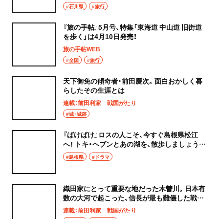
#石川県
#旅行
『旅の手帖』5月号、特集「東海道 中山道 旧街道
を歩く」は4月10日発売！
旅の手帖WEB
#全国
#旅行
天下御免の傾奇者・前田慶次。面白おかしく暮
らしたその生涯とは
連載：前田利家 戦国がたり
#城・城跡
『ばけばけ』ロスの人こそ、今すぐ島根県松江
へ！ トキ・ヘブンとあの湖を、散歩しましょうか
【朝ドラ妄想散歩】
#島根県
#ドラマ
織田家にとって重要な地だった木曽川。日本有
数の大河で起こった、信長が最も難儀した戦と
は？
連載：前田利家 戦国がたり