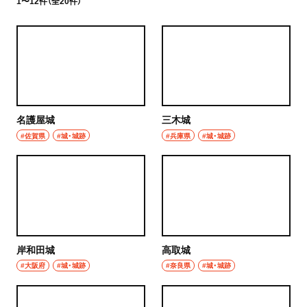
1〜12件（全20件）
名護屋城
三木城
#佐賀県
#城・城跡
#兵庫県
#城・城跡
岸和田城
高取城
#大阪府
#城・城跡
#奈良県
#城・城跡