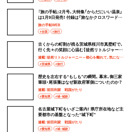
『旅の手帖』2月号、大特集「からだにいい温泉」
は1月9日発売！ 付録は「旅なかクロスワードブ
ック」
旅の手帖WEB
#全国
#旅行
古くからの町割が残る茨城県桜川市真壁町で、
行く先々の笑顔に心温む【徒然リトルジャーニ
ー】
連載：徒然リトルジャーニー～都心を離れて、気になる土地へ
#茨城県
#旅行
歴史を左右する“もしも”の瞬間。幕末、御三家
筆頭・尾張藩はなぜ新政府軍側についたのか？
連載：前田利家 戦国がたり
#愛知県
#城・城跡
名古屋城下町をいざご案内！ 県庁所在地など主
要都市の基盤となった“城下町”
連載：前田利家 戦国がたり
#愛知県
#城・城跡