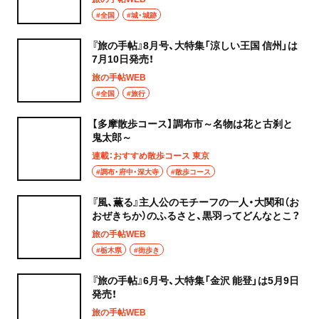
#全国
#城・城跡
『旅の手帖』8月号、大特集「涼しい王国 信州」は
7月10日発売！
旅の手帖WEB
#全国
#旅行
【多摩散歩コース】調布市～名物は花と古刹と
鬼太郎～
連載：おすすめ散歩コース 東京
#調布・府中・深大寺
#散歩コース
『風、薫る』主人公のモチーフの一人・大関和（お
おぜきちか）のふるさと、黒羽ってどんなとこ？
旅の手帖WEB
#栃木県
#街歩き
『旅の手帖』6月号、大特集「金沢 能登」は5月9日
発売！
旅の手帖WEB