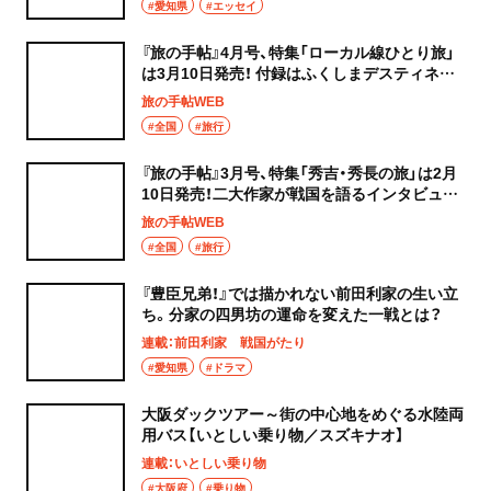
#愛知県
#エッセイ
『旅の手帖』4月号、特集「ローカル線ひとり旅」
は3月10日発売！ 付録はふくしまデスティネー
ションキャンペーンガイドブック
旅の手帖WEB
#全国
#旅行
『旅の手帖』3月号、特集「秀吉・秀長の旅」は2月
10日発売！二大作家が戦国を語るインタビュー
も
旅の手帖WEB
#全国
#旅行
『豊臣兄弟！』では描かれない前田利家の生い立
ち。分家の四男坊の運命を変えた一戦とは？
連載：前田利家 戦国がたり
#愛知県
#ドラマ
大阪ダックツアー～街の中心地をめぐる水陸両
用バス【いとしい乗り物／スズキナオ】
連載：いとしい乗り物
#大阪府
#乗り物