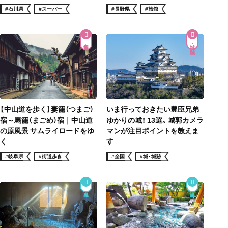
#石川県
#スーパー
#長野県
#旅館
街道歩き
城・城跡
【中山道を歩く】妻籠（つまご）
いま行っておきたい豊臣兄弟
宿～馬籠（まごめ）宿｜中山道
ゆかりの城！ 13選。城郭カメラ
の原風景 サムライロードをゆ
マンが注目ポイントを教えま
く
す
#岐阜県
#街道歩き
#全国
#城・城跡