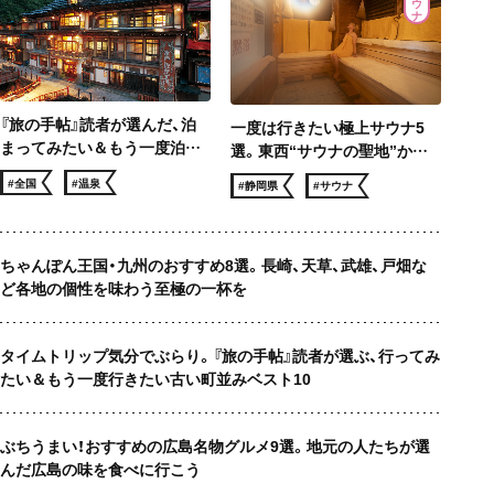
『旅の手帖』読者が選んだ、泊
一度は行きたい極上サウナ5
まってみたい＆もう一度泊ま
選。東西“サウナの聖地”から
りたい 温泉宿ベスト10
サウナー憧れのロケ地まで、冬
#全国
#温泉
#静岡県
#サウナ
でも滝汗！
ちゃんぽん王国・九州のおすすめ8選。長崎、天草、武雄、戸畑な
ど各地の個性を味わう至極の一杯を
タイムトリップ気分でぶらり。『旅の手帖』読者が選ぶ、行ってみ
たい＆もう一度行きたい古い町並みベスト10
ぶちうまい！おすすめの広島名物グルメ9選。地元の人たちが選
んだ広島の味を食べに行こう