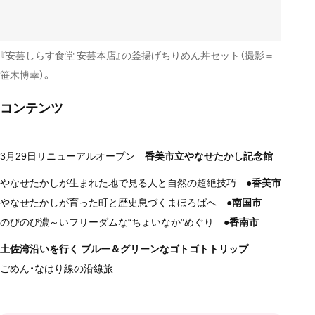
『安芸しらす食堂 安芸本店』の釜揚げちりめん丼セット（撮影＝
笹木博幸）。
コンテンツ
3月29日リニューアルオープン
香美市立やなせたかし記念館
やなせたかしが生まれた地で見る人と自然の超絶技巧
●香美市
やなせたかしが育った町と歴史息づくまほろばへ
●南国市
のびのび濃～いフリーダムな“ちょいなか”めぐり
●香南市
土佐湾沿いを行く ブルー＆グリーンなゴトゴトトリップ
ごめん・なはり線の沿線旅