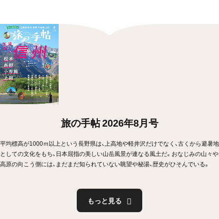
旅の手帖 2026年8月号
平均標高が1000ｍ以上という長野県は、上高地や軽井沢だけでなく、古くから避暑地
としての文化をもち、日本屈指の美しい山岳風景が連なる風土だ。おなじみの山々や
高原の向こう側には、まだまだ知られていない眺望や秘湯、歴史がひそんでいる。
もっと見る