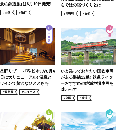
景の鉄道旅」は8月10日発売！
らではの宿づくりとは
#全国
#旅行
#長野県
#旅館
ニュース
星野リゾート『界 松本』が8月4
いま乗っておきたい国鉄車両
日に大リニューアル！ 温泉と
が走る路線12選！ 鉄道ライタ
ワインで贅沢なひとときを
ーおすすめの絶滅危惧車両を
味わって
#長野県
#ニュース
#全国
#鉄道
街歩き