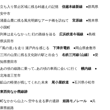
立ち入り禁止区域に残る峠越えの記憶
信越本線新線
●群馬県
安中市
涌蓋山麓に残る風光明媚なアーチ橋を訪ねて
宮原線
●熊本県
小国町
列車は走らなかった 幻の路線を辿る
広浜鉄道今福線
●島根
県浜田市
「風の道」を走り 瀬戸内を感じる
下津井電鉄
●岡山県倉敷市
三河の山里に残る文化財の駅と出会う
名鉄三河線（山線）
●愛
知県豊田市
あの頃の線路に乗って、あの頃の車両に会いに行く
幌内線
●
北海道三笠市
鉱山の軽便が残してくれた未来
尾小屋鉄道
●石川県小松市
東西街なか廃線跡
町なかから山上へ 空中を走る夢の遺跡
姫路モノレール
●兵
庫県姫路