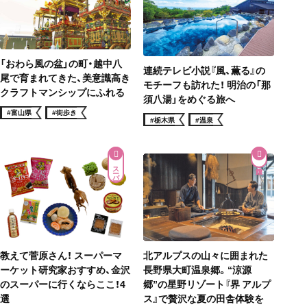
「おわら風の盆」の町・越中八
連続テレビ小説『風、薫る』の
尾で育まれてきた、美意識高き
モチーフも訪れた！ 明治の「那
クラフトマンシップにふれる
須八湯」をめぐる旅へ
#富山県
#街歩き
#栃木県
#温泉
スーパー
教えて菅原さん！ スーパーマ
北アルプスの山々に囲まれた
ーケット研究家おすすめ、金沢
長野県大町温泉郷。“涼源
のスーパーに行くならここ！4
郷”の星野リゾート『界 アルプ
選
ス』で贅沢な夏の田舎体験を