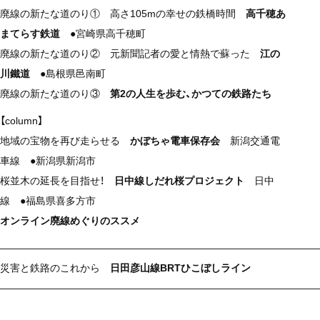
廃線の新たな道のり① 高さ105mの幸せの鉄橋時間
高千穂あ
まてらす鉄道
●宮崎県高千穂町
廃線の新たな道のり② 元新聞記者の愛と情熱で蘇った
江の
川鐵道
●島根県邑南町
廃線の新たな道のり③
第2の人生を歩む、かつての鉄路たち
【column】
地域の宝物を再び走らせる
かぼちゃ電車保存会
新潟交通電
車線 ●新潟県新潟市
桜並木の延長を目指せ！
日中線しだれ桜プロジェクト
日中
線 ●福島県喜多方市
オンライン廃線めぐりのススメ
————————————————————————————————
災害と鉄路のこれから
日田彦山線BRTひこぼしライン
————————————————————————————————