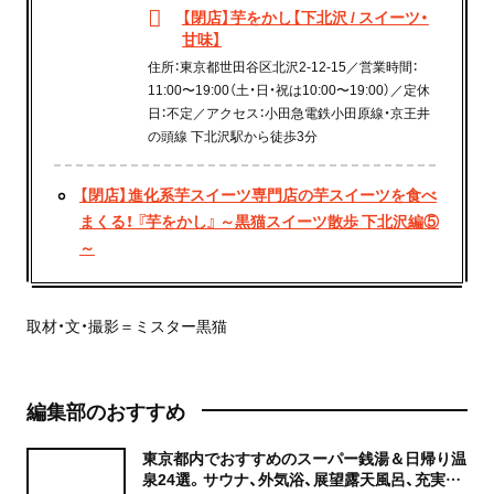
【閉店】芋をかし【下北沢 / スイーツ・
甘味】
住所：東京都世田谷区北沢2-12-15／営業時間：
11:00〜19:00（土・日・祝は10:00〜19:00）／定休
日：不定／アクセス：小田急電鉄小田原線・京王井
の頭線 下北沢駅から徒歩3分
【閉店】進化系芋スイーツ専⾨店の芋スイーツを食べ
まくる！ 『芋をかし』 ～黒猫スイーツ散歩 下北沢編⑤
～
取材・文・撮影＝ミスター黒猫
編集部のおすすめ
東京都内でおすすめのスーパー銭湯＆日帰り温
泉24選。サウナ、外気浴、展望露天風呂、充実の