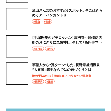
流山さんぽのおすすめ8スポット。そこはきら
めくアーバンカントリー
#流山
#散歩
【手塚理美のガチロケハン】高円寺～純情商店
街のおにぎりに気象神社、そして「高円寺マシ
タ」へ！
#高円寺
#散歩
革職人から“孫ターン”した、長野県釜沼温泉
『大喜泉』館主ならではの宿づくりとは
旅の手帖WEB
連載：会いに行きたい温泉宿
#長野県
#旅館