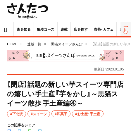
街を知る
散歩コース
連載
店を探す
喫茶・カフェ
居酒屋
HOME
連載一覧
黒猫スイーツさんぽ
【閉店】話題の新しい芋
更新日：2023.01.05
【閉店】話題の新しい芋スイーツ専門店
の嬉しい手土産『芋をかし』～黒猫ス
イーツ散歩 手土産編④～
#下北沢
#スイーツ
#和菓子
#お土産・手土産
この記事をシェア