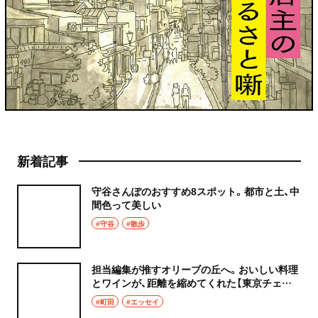
新着記事
守谷さんぽのおすすめ8スポット。都市と土、中
間色って美しい
#守谷
#散歩
担当編集が推すオリーブの丘へ。おいしい料理
とワインが、距離を縮めてくれた【東京チェン
飯diary】
#町田
#エッセイ