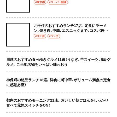
癒やし空間へ
#東京都
#スーパー銭湯
北千住のおすすめランチ17店。定食にラーメ
ン、焼き肉、中華、エスニックまで、コスパ抜群
な店もおしゃれな店も網羅してご紹介！
#北千住
#ランチ
川越のおすすめ食べ歩きグルメ11選！うなぎ、芋スイーツ、B級グ
ルメ。ご当地名物をいっぱい味わおう
神保町の絶品ランチ18選。洋食に町中華、ボリューム満点の定食
に感動必至！
都内のおすすめモーニング21店。おいしい朝ごはんをしっかり
食べて元気スイッチをON！