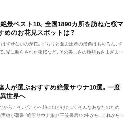
索し作り出した、岩手県民憩いの空間だ。
桜絶景ベスト10。全国1890カ所を訪ねた桜マ
すめのお花見スポットは？
りはずせないのが桜。ずらりと並ぶ圧巻の景色はもちろん、ず
桜、光に照らされた夜桜など、その美しさの種類もさまざま。
地の桜を追いかける桜マニア・中西一登さんに、いま見たい桜
さて、この春はどこにお花見に行く？
 達人が選ぶおすすめ絶景サウナ10選。一度
異世界へ
だからこそ、どこかへ旅に出かけたい！ そんなあなたのため
実穂が著書『絶景サウナ旅』（三笠書房）の中から、これからの
ウナ施設を厳選して、美しい写真ともにご紹介します。どの施