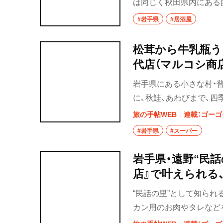
は同じく秋田県内にある
にした。まさしく“灯台
#岩手県
#居酒屋
であるレトロ建築の街で
松茸から牛乳瓶う
代店（マルコシ商
岩手県にある小さな村・
に、秋鮭、あわびまで、
よく松茸に出会いたい！
旅の手帖WEB
連載：ゴーゴ
#岩手県
#スーパー
岩手県・遠野“民
店』で叶えられる
ン！
“民話の里”として知られ
カン用のお肉やタレなど
ン鍋を無料で借りられる