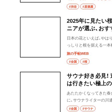
に自分にできることを模
#渋谷
#居酒屋
2025年に見たい
ニアが選ぶ、おす
日本の花といえば、やは
っしりと根を据える一本
九州から北海道まで、各
旅の手帖WEB
風景を聞いてみました。
#全国
#桜
サウナ好き必見！
は行きたい極上の
あたたかくなってきた春
に、サウナライターの川邊
季節におすすめしたいサ
#全国
#サウナ