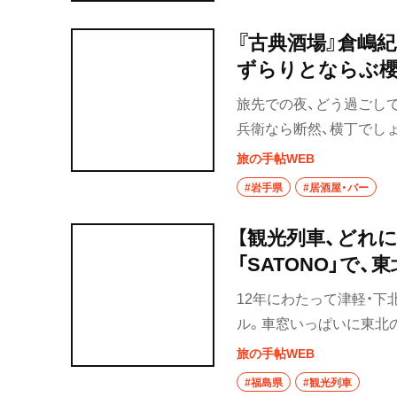
設も男女一緒に入れるの
してみてはいかがでしょ
『古典酒場』倉嶋
ずらりとならぶ櫻
旅先での夜、どう過ごし
兵衛なら断然、横丁でし
すめする横丁を3回に分
旅の手帖WEB
通商店街）へ。鳥居と鳥
#岩手県
#居酒屋・バー
酔いしれよう。
【観光列車、どれに
「SATONO」で
12年にわたって津軽・下
ル。車窓いっぱいに東北
旅の手帖WEB
#福島県
#観光列車