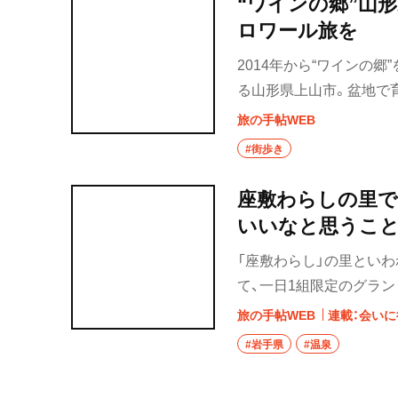
“ワインの郷”山
ロワール旅を
2014年から“ワインの
る山形県上山市。盆地で
で楽しむと、おいしさもひ
旅の手帖WEB
#街歩き
座敷わらしの里で
いいなと思うこと
「座敷わらし」の里とい
て、一日1組限定のグラ
旅の手帖WEB
連載：会い
#岩手県
#温泉