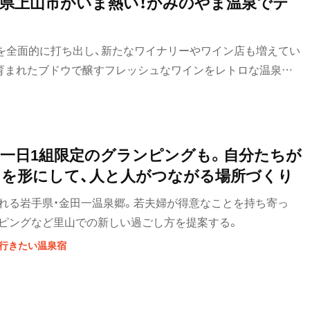
形県上山市がいま熱い！かみのやま温泉でテ
郷”を全面的に打ち出し、新たなワイナリーやワイン店も増えてい
育まれたブドウで醸すフレッシュなワインをレトロな温泉街
としお！
一日1組限定のグランピングも。自分たちが
を形にして、人と人がつながる場所づくり
われる岩手県・金田一温泉郷。若夫婦が得意なことを持ち寄っ
ンピングなど里山での新しい過ごし方を提案する。
に行きたい温泉宿