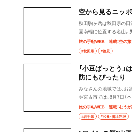
空から見るニッポ
秋田駒ヶ岳は秋田県の田沢
園南端に位置する名山。男女
で、1970年には女岳が
旅の手帖WEB
連載：空の旅
植物の宝庫として知られ
#秋田県
#絶景
「小豆ばっとう」
防にもぴったり
みなさんの地域では、お
や宮古市では、8月7日（
べるという風習がありま
旅の手帖WEB
連載：むうが
ぜか、食べたことはない
#岩手県
#和食・郷土料理
てみてください～。