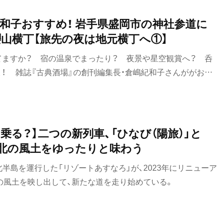
で、大切なパートナーや家族、仲間と一緒に行く旅先の候補に
うか。
紀和子おすすめ！ 岩手県盛岡市の神社参道に
山横丁【旅先の夜は地元横丁へ①】
てますか？ 宿の温泉でまったり？ 夜景や星空観賞へ？ 呑
ょ！ 雑誌『古典酒場』の創刊編集長・倉嶋紀和子さんががおす
けてご案内。今回は北の異世界、岩手県盛岡市の櫻山横丁（東大
居の間に酒場街が広がる不思議な光景と、心地いい盛岡の夜に
乗る？】二つの新列車、「ひなび（陽旅）」と
、東北の風土をゆったりと味わう
北半島を運行した「リゾートあすなろ」が、2023年にリニューア
の風土を映し出して、新たな道を走り始めている。