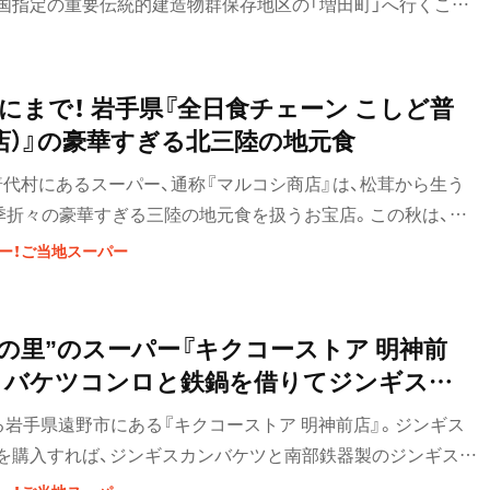
国指定の重要伝統的建造物群保存地区の「増田町」へ行くこと
下暗し”とはいったもので、名前だけは知っていたが私の大好物
あることはつゆ知らず。
にまで！ 岩手県『全日食チェーン こしど普
店）』の豪華すぎる北三陸の地元食
普代村にあるスーパー、通称『マルコシ商店』は、松茸から生う
四季折々の豪華すぎる三陸の地元食を扱うお宝店。この秋は、運
ー！ご当地スーパー
話の里”のスーパー『キクコーストア 明神前
、バケツコンロと鉄鍋を借りてジンギスカ
る岩手県遠野市にある『キクコーストア 明神前店』。ジンギス
を購入すれば、ジンギスカンバケツと南部鉄器製のジンギスカ
という、うれしいサービスが。郷土菓子をはじめとした、遠野