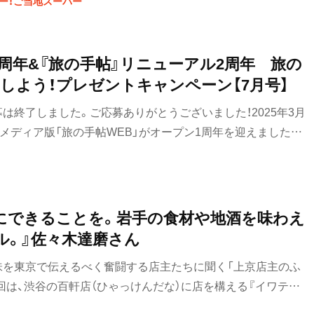
ー！ご当地スーパー
先の外で焼くジンギスカン、ありです！！
1周年&『旅の手帖』リニューアル2周年 旅の
しよう！プレゼントキャンペーン【7月号】
は終了しました。ご応募ありがとうございました！2025年3月
EBメディア版「旅の手帖WEB」がオープン1周年を迎えました。
なさまに支えていただいた感謝とささやかなお礼の気持ちを
てみたくなるプレゼントを2025年5～7月号の3号連続で用意
ン最終回となる『旅の手帖』7月号は広島の特集。広島のかわい
ます！
にできることを。岩手の食材や地酒を味わえ
ル。』佐々木達磨さん
味を東京で伝えるべく奮闘する店主たちに聞く「上京店主のふ
回は、渋谷の百軒店（ひゃっけんだな）に店を構える『イワテバ
の店主・佐々木達磨（たつま）さんが東日本大震災をきっかけ