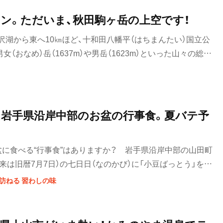
ン。ただいま、秋田駒ヶ岳の上空です！
湖から東へ10㎞ほど、十和田八幡平（はちまんたい）国立公
（おなめ）岳（1637m）や男岳（1623m）といった山々の総称
噴火している。山麓には国見温泉など温泉も多い。数百種の高山
、初心者でもチャレンジしやすい山として人気がある。
は岩手県沿岸中部のお盆の行事食。夏バテ予
盆に食べる“行事食”はありますか？ 岩手県沿岸中部の山田町
本来は旧暦7月7日）の七日日（なのかび）に「小豆ばっとう」を食
した。現在は七日日に食べる人は少なくなっているけれど、な
訪ねる 習わしの味
のにその存在を知っている人は多いのです。イラストを拡大し