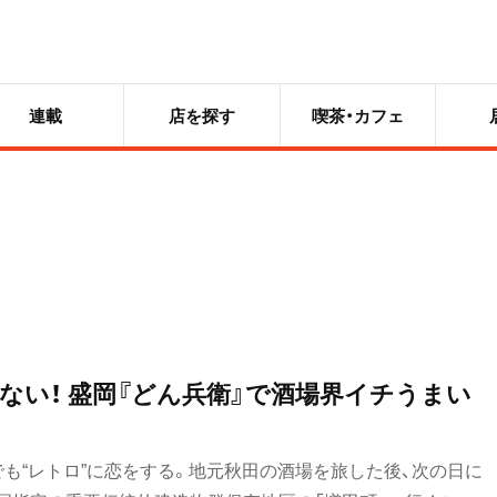
連載
店を探す
喫茶・カフェ
ない！ 盛岡『どん兵衛』で酒場界イチうまい
も“レトロ”に恋をする。地元秋田の酒場を旅した後、次の日に