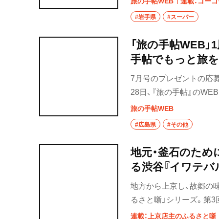
旅の手帖WEB
連載：ゴーゴ
らしい地元食もそろう。旅
#岩手県
#スーパー
「旅の手帖WEB」
手帖でもっと旅を
7月号のプレゼントの応募
28日、『旅の手帖』のW
これまで多くの読者のみ
旅の手帖WEB
込めて、特集エリアに行っ
#広島県
#その他
しています。キャンペー
いお土産をプレゼントし
地元・釜石のため
る渋谷『イワテバ
地方から上京し、故郷の
るさと噺」シリーズ。第3
ル。』。岩手県釜石市出身
連載：上京店主のふるさと噺