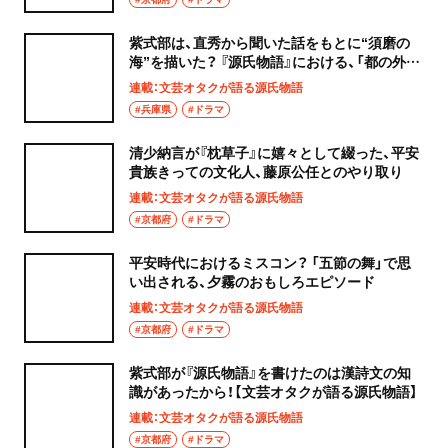
紫式部は、直秀から聞いた話をもとに“須磨の
海”を描いた？ 『源氏物語』における、「都の外」
の風景描写
連載：文芸オタクが語る源氏物語
#兵庫県
#ドラマ
清少納言が『枕草子』に嬉々として綴った、平安
貴族きっての文化人、藤原公任とのやり取り
連載：文芸オタクが語る源氏物語
#京都府
#ドラマ
平安時代におけるミスコン？ 「五節の舞」で思
い出される、夕霧のおもしろエピソード
連載：文芸オタクが語る源氏物語
#京都府
#ドラマ
紫式部が『源氏物語』を書けたのは漢詩文の知
識があったから！【文芸オタクが語る源氏物語】
連載：文芸オタクが語る源氏物語
#京都府
#ドラマ