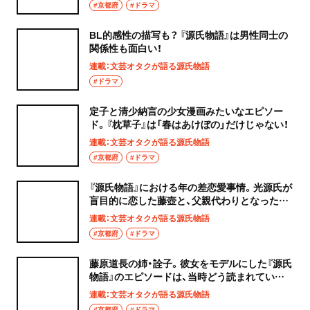
#京都府
#ドラマ
BL的感性の描写も？ 『源氏物語』は男性同士の
関係性も面白い！
連載：文芸オタクが語る源氏物語
#ドラマ
定子と清少納言の少女漫画みたいなエピソー
ド。『枕草子』は「春はあけぼの」だけじゃない！
連載：文芸オタクが語る源氏物語
#京都府
#ドラマ
『源氏物語』における年の差恋愛事情。光源氏が
盲目的に恋した藤壺と、父親代わりとなった玉
鬘
連載：文芸オタクが語る源氏物語
#京都府
#ドラマ
藤原道長の姉・詮子。彼女をモデルにした『源氏
物語』のエピソードは、当時どう読まれていた
のか？
連載：文芸オタクが語る源氏物語
#京都府
#ドラマ