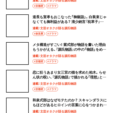
連載：文芸オタクが語る源氏物語
#京都府
#ドラマ
道長も宣孝もおこなった「御嶽詣」。白装束じゃ
なくても御利益がある？ 清少納言『枕草子』の
痛烈な描写とは？
連載：文芸オタクが語る源氏物語
#奈良県
#ドラマ
メタ構造がすごい！ 紫式部が物語を書いた理由
もうかがえる、『源氏物語』の中の「物語」をめぐ
る応酬
連載：文芸オタクが語る源氏物語
#京都府
#ドラマ
恋に狂うあまり女三宮の猫を求めた柏木。らせ
ん状の呪い、『源氏物語』で描かれる「理想」と
「代替」の物語
連載：文芸オタクが語る源氏物語
#京都府
#ドラマ
和泉式部はなぜモテたのか？ スキャンダラスに
もほどがあるヒロインの言葉に心をつかまれる
理由
連載：文芸オタクが語る源氏物語