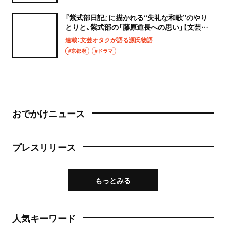
『紫式部日記』に描かれる“失礼な和歌”のやり
とりと、紫式部の「藤原道長への思い」【文芸オ
タクが語る源氏物語】
連載：文芸オタクが語る源氏物語
#京都府
#ドラマ
おでかけニュース
プレスリリース
もっとみる
人気キーワード