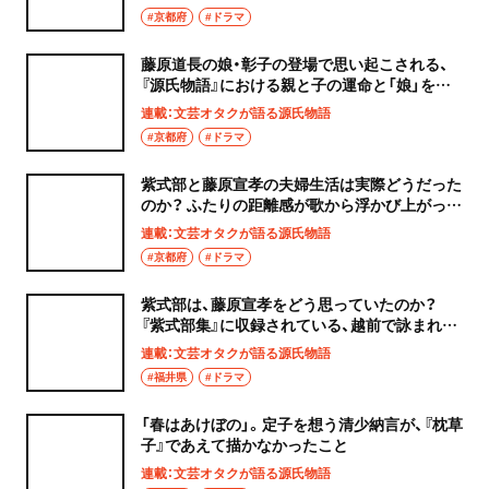
#京都府
#ドラマ
藤原道長の娘・彰子の登場で思い起こされる、
『源氏物語』における親と子の運命と「娘」を介
して生まれた女性同士の連帯感
連載：文芸オタクが語る源氏物語
#京都府
#ドラマ
紫式部と藤原宣孝の夫婦生活は実際どうだった
のか？ ふたりの距離感が歌から浮かび上がって
くる『紫式部集』
連載：文芸オタクが語る源氏物語
#京都府
#ドラマ
紫式部は、藤原宣孝をどう思っていたのか？
『紫式部集』に収録されている、越前で詠まれた
歌から読み解く
連載：文芸オタクが語る源氏物語
#福井県
#ドラマ
「春はあけぼの」。定子を想う清少納言が、『枕草
子』であえて描かなかったこと
連載：文芸オタクが語る源氏物語