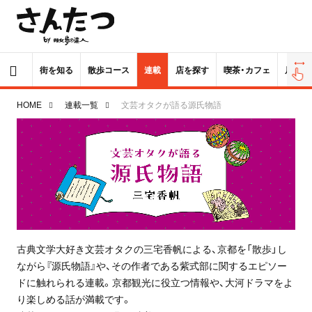
街を知る
散歩コース
連載
店を探す
喫茶・カフェ
居酒屋
HOME
連載一覧
文芸オタクが語る源氏物語
古典文学大好き文芸オタクの三宅香帆による、京都を「散歩」し
ながら『源氏物語』や、その作者である紫式部に関するエピソー
ドに触れられる連載。京都観光に役立つ情報や、大河ドラマをよ
り楽しめる話が満載です。