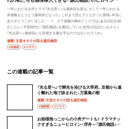
ち
一年にわたる大河ドラマ『光る君へ』も最終回を迎え、そして一年にわたる
本連載もとうとう最終回となった。これまで読んでくださった皆様、本当に
ありがとうございました……！ さて連載の締めくくりでは、ある日記を紹
介したい。平安時代に『源氏物語』を愛読していた女性の日記だ。おそらく
『光る君へ』最終回にも登場する書き手なのではないだろうか。
連載：文芸オタクが語る源氏物語
#京都府
#ドラマ
この連載の記事一覧
『光る君へ』で脚光を浴びる大宰府。京都から遠
く離れた地で詠まれた、万葉集の歌
連載：文芸オタクが語る源氏物語
#福岡県
#ドラマ
お姫様抱っこからの小舟デートも！ ドラマチッ
クすぎるニューヒロイン・浮舟～『源氏物語』宇