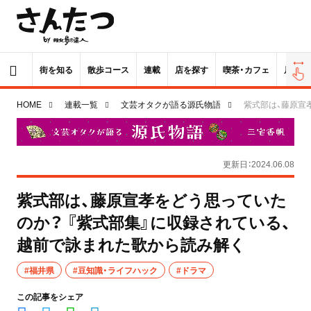
街を知る
散歩コース
連載
店を探す
喫茶・カフェ
居酒屋
HOME
連載一覧
文芸オタクが語る源氏物語
紫式部は、藤原宣
更新日：2024.06.08
紫式部は、藤原宣孝をどう思っていた
のか？ 『紫式部集』に収録されている、
越前で詠まれた歌から読み解く
#福井県
#豆知識・ライフハック
#ドラマ
この記事をシェア