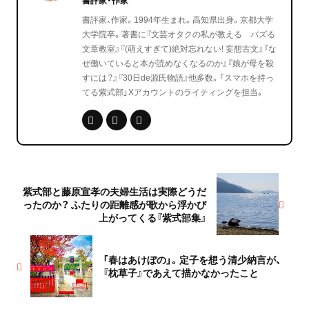
書評家・作家
書評家、作家。1994年生まれ。高知県出身。京都大学
大学院卒。著書に『文芸オタクの私が教える バズる
文章教室』『(萌えすぎて)絶対忘れない! 妄想古文』『な
ぜ働いていると本が読めなくなるのか』『娘が母を殺
すには？』『30日de源氏物語』他多数。「スマホを持っ
てる紫式部」Xアカウントのライティングを担当。
紫式部と藤原宣孝の夫婦生活は実際どうだ
ったのか？ ふたりの距離感が歌から浮かび
上がってくる『紫式部集』
「春はあけぼの」。定子を想う清少納言が、
『枕草子』であえて描かなかったこと