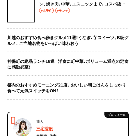
ン、焼き肉、中華、エスニックまで、コスパ抜群
な店もおしゃれな店も網羅してご紹介！
#北千住
#ランチ
川越のおすすめ食べ歩きグルメ11選！うなぎ、芋スイーツ、B級グ
ルメ。ご当地名物をいっぱい味わおう
神保町の絶品ランチ18選。洋食に町中華、ボリューム満点の定食
に感動必至！
都内のおすすめモーニング21店。おいしい朝ごはんをしっかり
食べて元気スイッチをON！
達人
三宅香帆