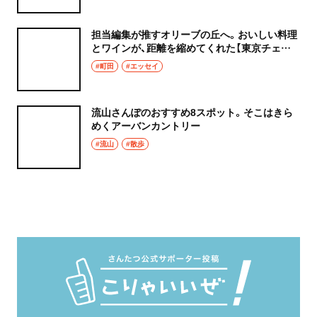
担当編集が推すオリーブの丘へ。おいしい料理
とワインが、距離を縮めてくれた【東京チェン
飯diary】
#町田
#エッセイ
流山さんぽのおすすめ8スポット。そこはきら
めくアーバンカントリー
#流山
#散歩