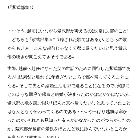
（『紫式部集』）
……そう、越前にいながら紫式部が考えるのは、常に、都のこと！
どちらも『紫式部集』に収録された歌ではあるが、どちらの歌
からも、「あーこんな越前じゃなくて都に帰りたい」と思う紫式
部の嘆きが聞こえてきそうである。
実際、越前へ赴任になった父の世話のために同行した紫式部であ
るが、結局父と離れて1年過ぎたところで都へ帰ってくることに
なる。そして夫との結婚生活を都で送ることになるので、実際に
どのような順序で帰京と結婚が決まったのかは定かではないが、
紫式部の歌を読む限り「ほんと京へ帰りたい！」と思っていたこと
はなんとなく伝わってくるのである……。やっぱり越前は寒か
ったのか、それとも見知った友人がいなかったのがつらかったの
か。紫式部が越前の景観をほとんど歌に詠んでいないところか
ら私たちは察するしかない。