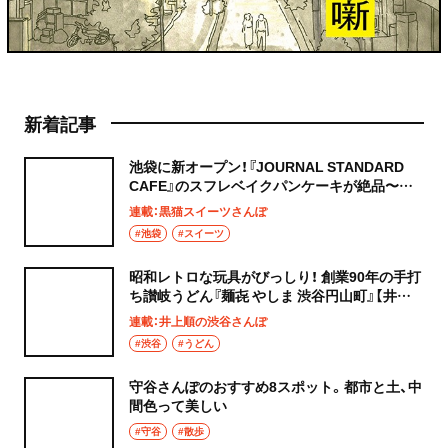
新着記事
池袋に新オープン！『JOURNAL STANDARD
CAFE』のスフレベイクパンケーキが絶品〜黒
猫スイーツ散歩 池袋編5〜
連載：黒猫スイーツさんぽ
#池袋
#スイーツ
昭和レトロな玩具がびっしり！ 創業90年の手打
ち讃岐うどん『麺㐂 やしま 渋谷円山町』【井上
順の渋谷さんぽ】
連載：井上順の渋谷さんぽ
#渋谷
#うどん
守谷さんぽのおすすめ8スポット。都市と土、中
間色って美しい
#守谷
#散歩