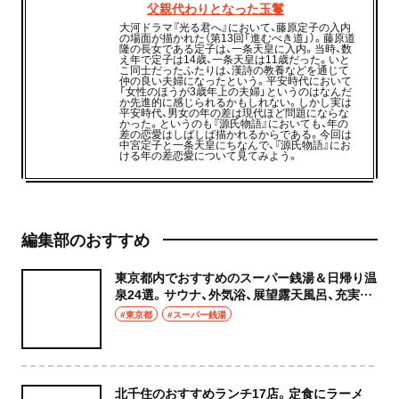
父親代わりとなった玉鬘
大河ドラマ『光る君へ』において、藤原定子の入内
の場面が描かれた（第13回「進むべき道」）。藤原道
隆の長女である定子は、一条天皇に入内。当時、数
え年で定子は14歳、一条天皇は11歳だった。いと
こ同士だったふたりは、漢詩の教養などを通じて
仲の良い夫婦になったという。平安時代において
「女性のほうが3歳年上の夫婦」というのはなんだ
か先進的に感じられるかもしれない。しかし実は
平安時代、男女の年の差は現代ほど問題にならな
かった。というのも『源氏物語』においても、年の
差の恋愛はしばしば描かれるからである。今回は
中宮定子と一条天皇にちなんで、『源氏物語』にお
ける年の差恋愛について見てみよう。
編集部のおすすめ
東京都内でおすすめのスーパー銭湯＆日帰り温
泉24選。サウナ、外気浴、展望露天風呂、充実の
癒やし空間へ
#東京都
#スーパー銭湯
北千住のおすすめランチ17店。定食にラーメ