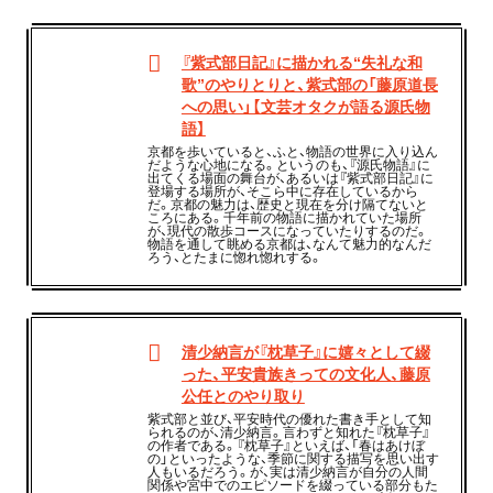
『紫式部日記』に描かれる“失礼な和
歌”のやりとりと、紫式部の「藤原道長
への思い」【文芸オタクが語る源氏物
語】
京都を歩いていると、ふと、物語の世界に入り込ん
だような心地になる。というのも、『源氏物語』に
出てくる場面の舞台が、あるいは『紫式部日記』に
登場する場所が、そこら中に存在しているから
だ。京都の魅力は、歴史と現在を分け隔てないと
ころにある。千年前の物語に描かれていた場所
が、現代の散歩コースになっていたりするのだ。
物語を通して眺める京都は、なんて魅力的なんだ
ろう、とたまに惚れ惚れする。
清少納言が『枕草子』に嬉々として綴
った、平安貴族きっての文化人、藤原
公任とのやり取り
紫式部と並び、平安時代の優れた書き手として知
られるのが、清少納言。言わずと知れた『枕草子』
の作者である。『枕草子』といえば、「春はあけぼ
の」といったような、季節に関する描写を思い出す
人もいるだろう。が、実は清少納言が自分の人間
関係や宮中でのエピソードを綴っている部分もた