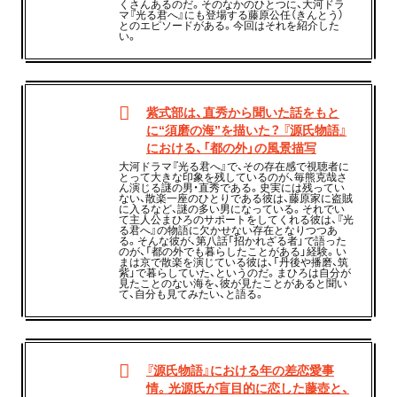
くさんあるのだ。そのなかのひとつに、大河ドラ
マ『光る君へ』にも登場する藤原公任（きんとう）
とのエピソードがある。今回はそれを紹介した
い。
紫式部は、直秀から聞いた話をもと
に“須磨の海”を描いた？ 『源氏物語』
における、「都の外」の風景描写
大河ドラマ『光る君へ』で、その存在感で視聴者に
とって大きな印象を残しているのが、毎熊克哉さ
ん演じる謎の男・直秀である。史実には残ってい
ない、散楽一座のひとりである彼は、藤原家に盗賊
に入るなど、謎の多い男になっている。それでい
て主人公まひろのサポートをしてくれる彼は、『光
る君へ』の物語に欠かせない存在となりつつあ
る。そんな彼が、第八話「招かれざる者」で語った
のが、「都の外でも暮らしたことがある」経験。い
まは京で散楽を演じている彼は、「丹後や播磨、筑
紫」で暮らしていた、というのだ。まひろは自分が
見たことのない海を、彼が見たことがあると聞い
て、自分も見てみたい、と語る。
『源氏物語』における年の差恋愛事
情。光源氏が盲目的に恋した藤壺と、