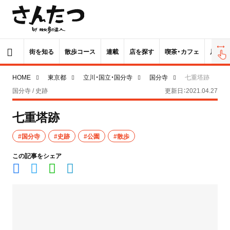
街を知る
散歩コース
連載
店を探す
喫茶・カフェ
居酒屋
HOME
東京都
立川・国立・国分寺
国分寺
七重塔跡
国分寺 / 史跡
更新日：2021.04.27
七重塔跡
#国分寺
#史跡
#公園
#散歩
この記事をシェア