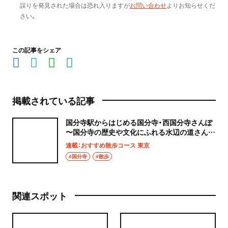
誤りを発見された場合は恐れ入りますが
お問い合わせ
よりお知らせくだ
さい。
この記事をシェア
掲載されている記事
国分寺駅からはじめる国分寺・西国分寺さんぽ
〜国分寺の歴史や文化にふれる水辺の道さんぽ
コース〜
連載：おすすめ散歩コース 東京
#国分寺
#散歩
関連スポット