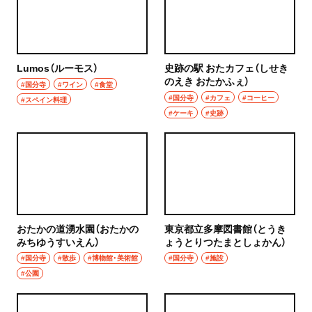
Lumos（ルーモス）
史跡の駅 おたカフェ（しせき
のえき おたかふぇ）
#国分寺
#ワイン
#食堂
#国分寺
#カフェ
#コーヒー
#スペイン料理
#ケーキ
#史跡
おたかの道湧水園（おたかの
東京都立多摩図書館（とうき
みちゆうすいえん）
ょうとりつたまとしょかん）
#国分寺
#散歩
#博物館・美術館
#国分寺
#施設
#公園