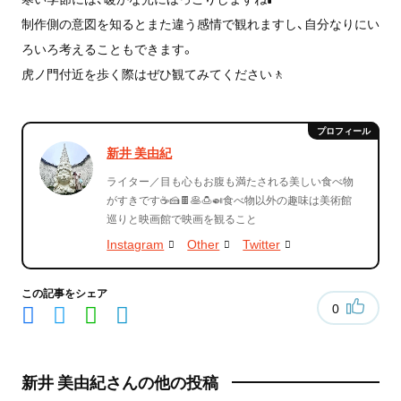
制作側の意図を知るとまた違う感情で観れますし、自分なりにい
ろいろ考えることもできます。
虎ノ門付近を歩く際はぜひ観てみてください🚶
新井 美由紀
ライター／目も心もお腹も満たされる美しい食べ物
がすきです☕️🍰🍫🥞🍮🍛食べ物以外の趣味は美術館
巡りと映画館で映画を観ること
Instagram
Other
Twitter
この記事をシェア
0
新井 美由紀さんの他の投稿