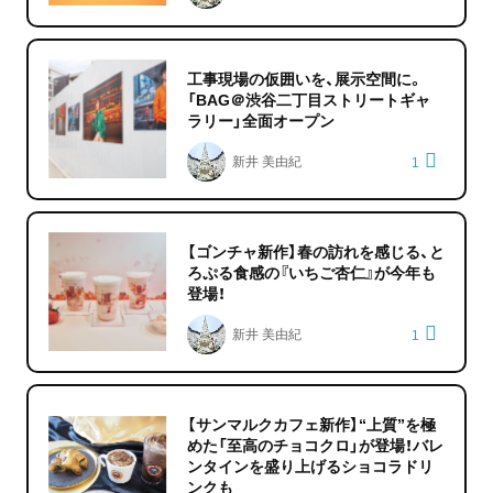
工事現場の仮囲いを、展示空間に。
「BAG＠渋谷二丁目ストリートギャ
ラリー」全面オープン
新井 美由紀
1
【ゴンチャ新作】春の訪れを感じる、と
ろぷる食感の『いちご杏仁』が今年も
登場！
新井 美由紀
1
【サンマルクカフェ新作】“上質”を極
めた「至高のチョコクロ」が登場！バレ
ンタインを盛り上げるショコラドリ
ンクも