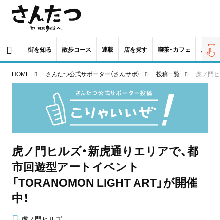
街を知る
散歩コース
連載
店を探す
喫茶・カフェ
居酒屋
HOME
さんたつ公式サポーター（さんサポ）
投稿一覧
虎ノ門ヒ
虎ノ門ヒルズ・新虎通りエリアで、都
市回遊型アートイベント
「TORANOMON LIGHT ART」が開催
中！
虎ノ門ヒルズ