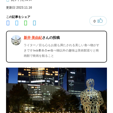
更新日：2023.11.16
この記事をシェア
0
新井 美由紀
さんの投稿
ライター／目も心もお腹も満たされる美しい食べ物がす
きです☕️🍰🍫🥞🍮🍛食べ物以外の趣味は美術館巡りと映
画館で映画を観ること