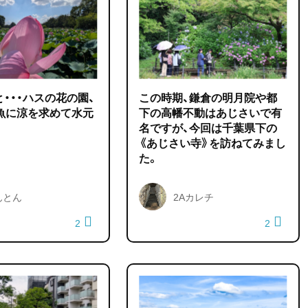
・・・ハスの花の園、
この時期、鎌倉の明月院や都
金魚に涼を求めて水元
下の高幡不動はあじさいで有
名ですが、今回は千葉県下の
《あじさい寺》を訪ねてみまし
た。
んとん
2Aカレチ
2
2