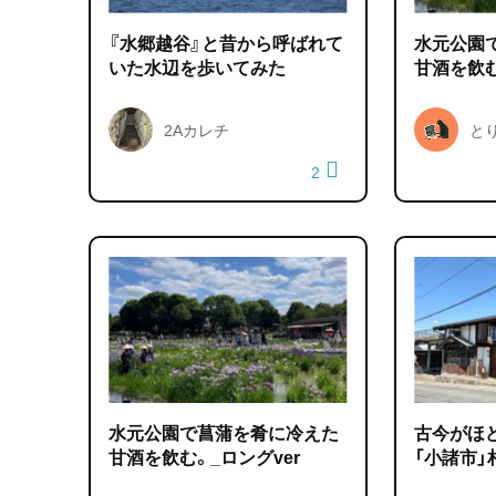
『水郷越谷』と昔から呼ばれて
水元公園
いた水辺を歩いてみた
甘酒を飲
2Aカレチ
と
2
水元公園で菖蒲を肴に冷えた
古今がほ
甘酒を飲む。_ロングver
「小諸市」