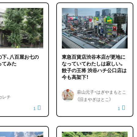
の下、八百屋お七の
東急百貨店渋谷本店が更地に
ってみた
なっていてわたしは寂しい。
餃子の王将 渋谷ハチ公口店は
今も高架下！
萩山元子・はぎやまもとこ
カレチ
（旧まやぎはとこ）
1
1