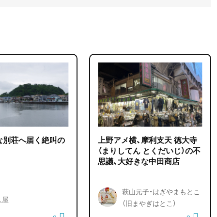
な別荘へ届く絶叫の
上野アメ横、摩利支天 徳大寺
（まりしてん とくだいじ）の不
思議、大好きな中田商店
萩山元子・はぎやまもとこ
久屋
（旧まやぎはとこ）