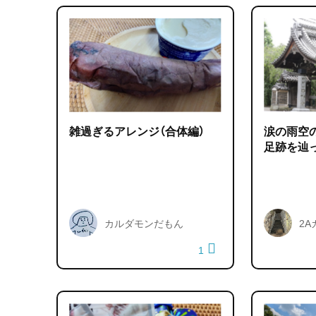
雑過ぎるアレンジ（合体編）
涙の雨空
足跡を辿
カルダモンだもん
2A
1