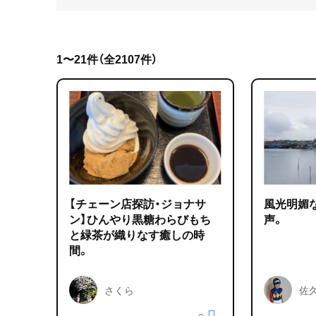
1〜21件（全2107件）
【チェーン店探訪・ジョナサ
風光明媚
ン】ひんやり黒糖わらびもち
声。
と緑茶が織りなす癒しの時
間。
さくら
佐