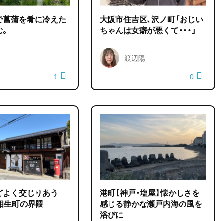
で菖蒲を肴に冷えた
大阪市住吉区、沢ノ町「おじい
む。
ちゃんは女癖が悪くて・・・」
り
渡辺陽
1
0
どよく交じりあう
港町【神戸・塩屋】懐かしさを
相生町の界隈
感じる静かな瀬戸内海の風を
浴びに