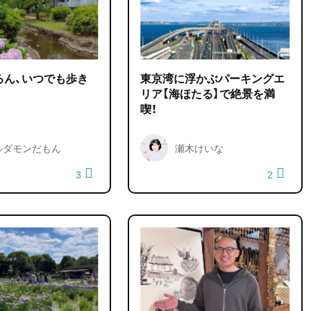
ろん、いつでも歩き
東京湾に浮かぶパーキングエ
リア【海ほたる】で絶景を満
喫！
ルダモンだもん
瀬木けいな
3
2