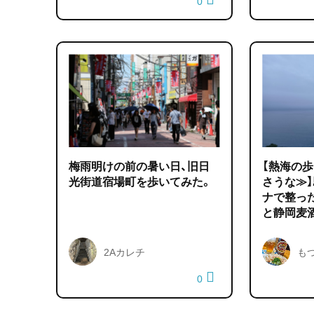
0
梅雨明けの前の暑い日、旧日
【熱海の
光街道宿場町を歩いてみた。
さうな≫
ナで整っ
と静岡麦
2Aカレチ
も
0