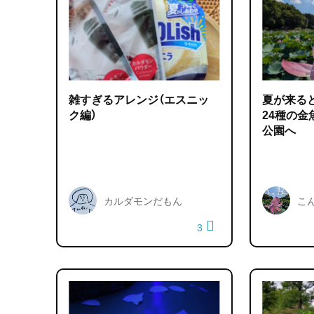
雑すぎるアレンジ（エスニッ
夏が来ると
ク編）
24種の
公園へ
カルダモンだもん
こ
3