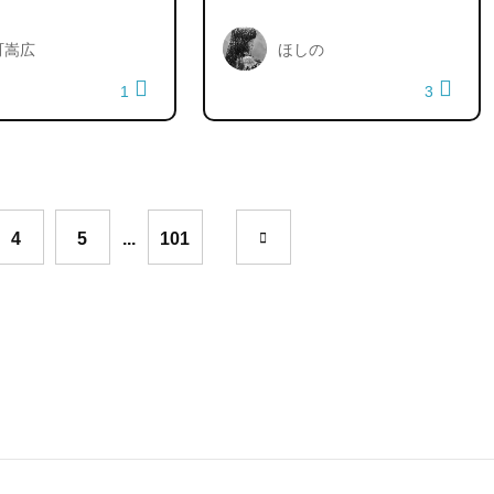
町嵩広
ほしの
1
3
4
5
...
101