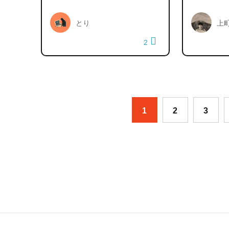
とり
上
2
1
2
3