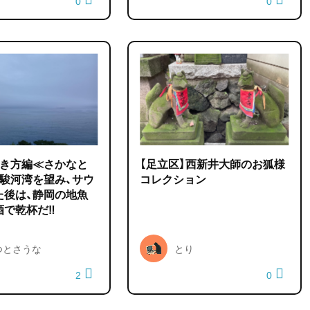
0
0
歩き方編≪さかなと
【足立区】西新井大師のお狐様
】駿河湾を望み、サウ
コレクション
た後は、静岡の地魚
酒で乾杯だ‼
つとさうな
とり
2
0