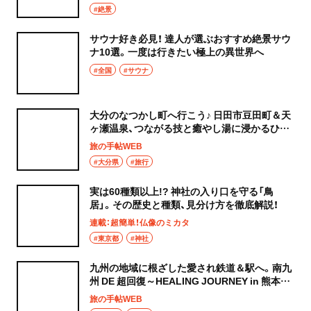
#絶景
サウナ好き必見！ 達人が選ぶおすすめ絶景サウ
ナ10選。一度は行きたい極上の異世界へ
#全国
#サウナ
大分のなつかし町へ行こう♪ 日田市豆田町＆天
ヶ瀬温泉、つながる技と癒やし湯に浸かるひと
とき
旅の手帖WEB
#大分県
#旅行
実は60種類以上!? 神社の入り口を守る「鳥
居」。その歴史と種類、見分け方を徹底解説！
連載：超簡単！仏像のミカタ
#東京都
#神社
九州の地域に根ざした愛され鉄道＆駅へ。南九
州 DE 超回復～HEALING JOURNEY in 熊本・
宮崎・鹿児島～【後編】
旅の手帖WEB