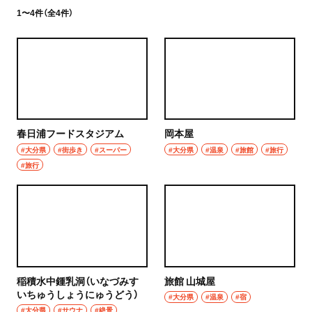
1〜4件（全4件）
春日浦フードスタジアム
岡本屋
#大分県
#街歩き
#スーパー
#大分県
#温泉
#旅館
#旅行
#旅行
稲積水中鍾乳洞（いなづみす
旅館 山城屋
いちゅうしょうにゅうどう）
#大分県
#温泉
#宿
#大分県
#サウナ
#絶景