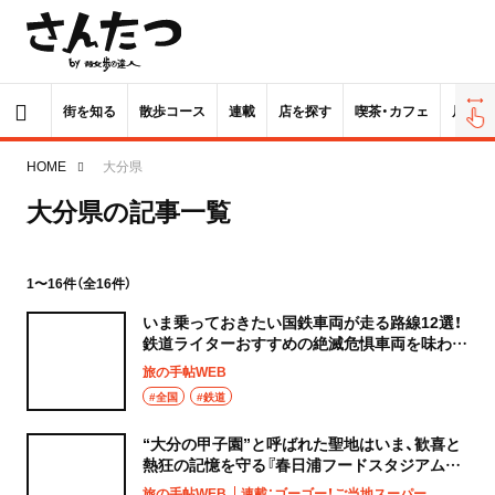
街を知る
散歩コース
連載
店を探す
喫茶・カフェ
居酒屋
HOME
大分県
大分県の記事一覧
1〜16件（全16件）
いま乗っておきたい国鉄車両が走る路線12選！
鉄道ライターおすすめの絶滅危惧車両を味わっ
て
旅の手帖WEB
#全国
#鉄道
“大分の甲子園”と呼ばれた聖地はいま、歓喜と
熱狂の記憶を守る『春日浦フードスタジアム』
に
旅の手帖WEB
連載：ゴーゴー！ご当地スーパー