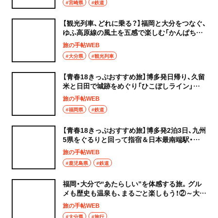
#宮崎県
#鉄道
【観光列車、どれに乗る？】福岡と大分をつなぐ、
ゆふ高原線の風土を五感で楽しむ「かんぱち・
いちろく」
旅の手帖WEB
#大分県
#観光列車
【青春18きっぷおすすめ旅】博多発日帰り、久留
米と日田で城跡をめぐり「ひこぼしライン」に
乗りたい！（久大本線・日田彦山線ほか）
旅の手帖WEB
#福岡県
#鉄道
【青春18きっぷおすすめ旅】博多発2泊3日、九州
5県をぐるりと回って指宿＆日本最南端駅・西
大山を目指す（日豊本線・指宿枕崎線ほか）
旅の手帖WEB
#鹿児島県
#鉄道
福岡・大分で“あたらしい”を体感する旅。グル
メも歴史も温泉も、まるごと楽しもう！②～大分
編～
旅の手帖WEB
#大分県
#旅行