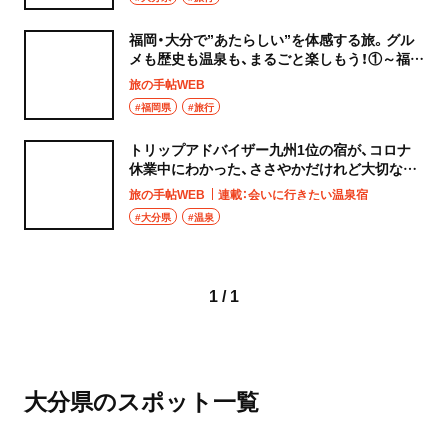
福岡・大分で”あたらしい”を体感する旅。グル
メも歴史も温泉も、まるごと楽しもう！①～福岡
編～
旅の手帖WEB
#福岡県
#旅行
トリップアドバイザー九州1位の宿が、コロナ
休業中にわかった、ささやかだけれど大切なこ
と
旅の手帖WEB
連載：会いに行きたい温泉宿
#大分県
#温泉
1 / 1
大分県のスポット一覧