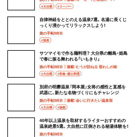
#大分県
#スーパー
自律神経をととのえる温泉7選。名湯に長くじ
っくり浸かってリラックスしよう！
旅の手帖WEB
#温泉
サツマイモで作る麺料理？ 大分県の離島・姫島
で春に振る舞われる「いもきり」
旅の手帖WEB
連載：むうが訪ねる 習わしの味
#大分県
#和食・郷土料理
別府の明礬温泉『岡本屋』女将の感性と直感を
武器に、新たな名物づくりにもチャレンジ
旅の手帖WEB
連載：会いに行きたい温泉宿
#大分県
#旅館
40年以上温泉を取材するライターおすすめの
温泉絶景5選。大自然に圧倒される秘湯体験を！
旅の手帖WEB