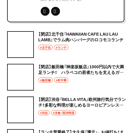
【閉店】北千住『HAWAIIAN CAFE LAU LAU
LAMB』でラム肉ハンバーグのロコモコランチ
#北千住
#ランチ
【閉店】飯田橋『神楽坂飯店』1000円以内で大満
足ランチ！ ハラペコの若者たちを支えるガツ
ンと町中華
#飯田橋
#町中華
【閉店】渋谷『BELLA VITA』欧州旅行気分でラン
チ！多彩な料理が楽しめるヨーロピアンレスト
ラン
#渋谷
#洋食・西洋料理
【ランチ営業終了】大久保『瀧元』。お値打ち！ま