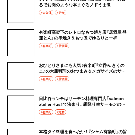
るでお肉のような本まぐろノドうま煮
#大久保
#定食
有楽町高架下のレトロなもつ焼き店『居酒屋 登
運とん』の串焼き＆もつ煮でゆるりと一杯
#有楽町
#居酒屋
おひとりさまにも人気！有楽町『立呑み きくの
こ』の大皿料理のおつまみ＆メガサイズのサワ
ーで一杯
#有楽町
#居酒屋
日比谷ランチはサーモン料理専門店『salmon
atelier Hus』で決まり。霜降り生サーモンの絶
品クリームパスタをペロリ！
#有楽町
#海鮮
本格タイ料理を食べたい！ 『シャム有楽町』の旨