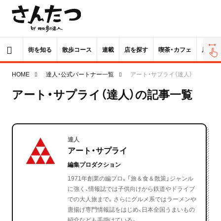
街を知る
散歩コース
連載
店を探す
喫茶・カフェ
居酒屋
HOME
達人・公式パートナー一覧
アート・サプライ（達人）
アート・サプライ（達人）の記事一覧
達人
アート・サプライ
編集プロダクション
1971年創業の編プロ。「旅＆食＆散策」ジャンル
に強く、情報誌では子供向けから鉄道やドライブ
での大人旅まで。さらにグルメ系ではラーメンや
唐揚げ専門情報誌をはじめ、日本全国うまいもの
紹介なども手掛けている。