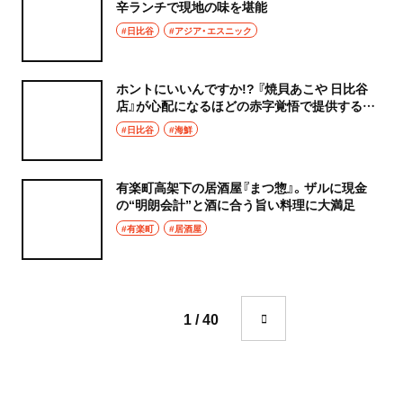
辛ランチで現地の味を堪能
#日比谷
#アジア・エスニック
ホントにいいんですか!? 『焼貝あこや 日比谷
店』が心配になるほどの赤字覚悟で提供する日
替わり定食
#日比谷
#海鮮
有楽町高架下の居酒屋『まつ惣』。ザルに現金
の“明朗会計”と酒に合う旨い料理に大満足
#有楽町
#居酒屋
1 / 40